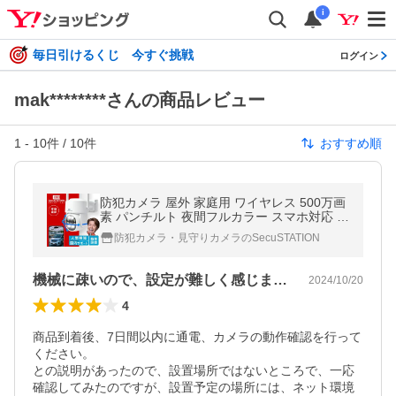
i
毎日引けるくじ 今すぐ挑戦
ログイン
mak********さんの商品レビュー
1
-
10
件 /
10
件
おすすめ順
防犯カメラ 屋外 家庭用 ワイヤレス 500万画
素 パンチルト 夜間フルカラー スマホ対応 遠
隔監視 駐車場 留守 5Ghz セキュガードD360
防犯カメラ・見守りカメラのSecuSTATION
DF45
機械に疎いので、設定が難しく感じました
2024/10/20
4
商品到着後、7日間以内に通電、カメラの動作確認を行って
ください。

との説明があったので、設置場所ではないところで、一応
確認してみたのですが、設置予定の場所には、ネット環境