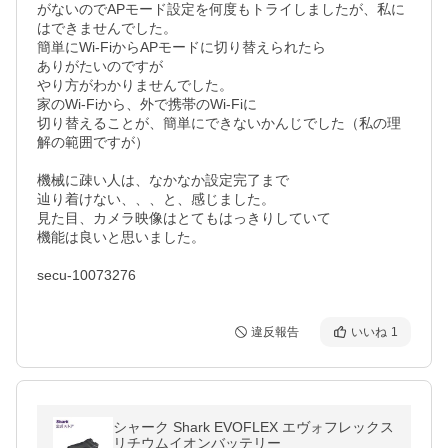
がないのでAPモード設定を何度もトライしましたが、私に
はできませんでした。

簡単にWi-FiからAPモードに切り替えられたら

ありがたいのですが

やり方がわかりませんでした。

家のWi-Fiから、外で携帯のWi-Fiに

切り替えることが、簡単にできないかんじでした（私の理
解の範囲ですが）

機械に疎い人は、なかなか設定完了まで

辿り着けない、、、と、感じました。

見た目、カメラ映像はとてもはっきりしていて

機能は良いと思いました。

secu-10073276
違反報告
いいね
1
シャーク Shark EVOFLEX エヴォフレックス
リチウムイオンバッテリー