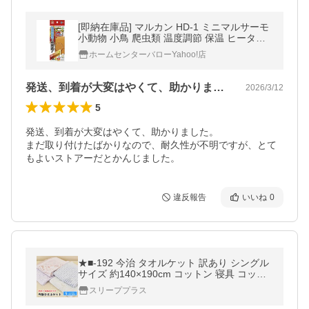
[即納在庫品] マルカン HD-1 ミニマルサーモ
小動物 小鳥 爬虫類 温度調節 保温 ヒーター
温活 特価
ホームセンターバローYahoo!店
発送、到着が大変はやくて、助かりました…
2026/3/12
5
発送、到着が大変はやくて、助かりました。

まだ取り付けたばかりなので、耐久性が不明ですが、とて
もよいストアーだとかんじました。
違反報告
いいね
0
★■-192 今治 タオルケット 訳あり シングル
サイズ 約140×190cm コットン 寝具 コット
ンケット 国産 洗える 洗濯可能 おしゃれ 今
スリーププラス
治 日本製