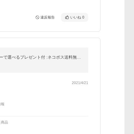
違反報告
いいね
0
コンドーム 福袋 福箱 合計54〜60個 とくとくアソートコンドーム 当店おまかせ ポッキリ 1650円 +レビューで選べるプレゼント付 :ネコポス送料無料 爆買
2021/4/21
情報
た商品