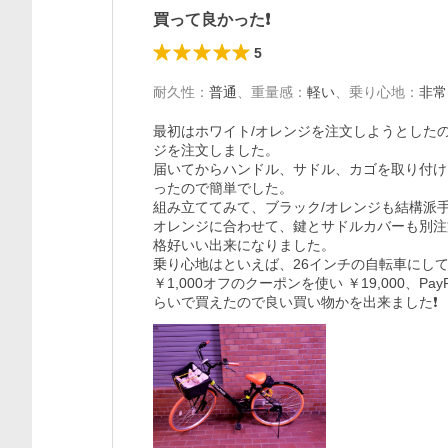
買って良かった❗
5
耐久性
：
普通
、
重量感
：
軽い
、
乗り心地
：
非常
最初はホワイト/オレンジを注文しようとした
ジを注文しました。

届いてからハンドル、サドル、カゴを取り付け
ったので簡単でした。

組み立ててみて、ブラック/オレンジも結構派手
オレンジに合わせて、鍵とサドルカバーも別注
格好いい出来になりました。

乗り心地はといえば、26インチの自転車にして
￥1,000オフのクーポンを使い ￥19,000、Pa