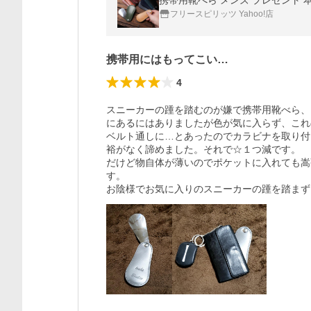
フリースピリッツ Yahoo!店
携帯用にはもってこい…
4
スニーカーの踵を踏むのが嫌で携帯用靴べら、
にあるにはありましたが色が気に入らず、これ
ベルト通しに…とあったのでカラビナを取り付
裕がなく諦めました。それで☆１つ減です。

だけど物自体が薄いのでポケットに入れても嵩
す。
