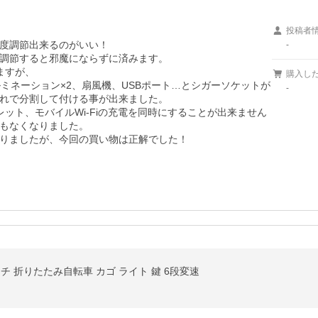
投稿者
度調節出来るのがいい！

-
調節すると邪魔にならずに済みます。

すが、

購入し
ミネーション×2、扇風機、USBポート…とシガーソケットが
-
れで分割して付ける事が出来ました。

レット、モバイルWi-Fiの充電を同時にすることが出来ません
もなくなりました。

りましたが、今回の買い物は正解でした！
チ 折りたたみ自転車 カゴ ライト 鍵 6段変速