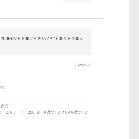
名入れ ライター 名入れ ジッポー イター Zippo スタンダード クローム・ブラッシュ クロームサテーナ ZP-200FB/ZP-205/ZP-207/ZP-1600/ZP-1605/ZP-1607 喫煙具
2025/9/20
情報
た商品
ロームサテーナ／200FB、お選びください/お選びくだ