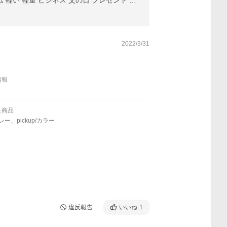
携帯用靴べら メンズ プレゼント 本革 シューホーン 名入れ スライド式 靴ベラ コンパクト 薄型 ミニ スリム 軽い 軽量 ビジネス 父の日 プレゼント 爆買
2022/3/31
情報
た商品
/グレー、pickup/カラー
違反報告
いいね
1