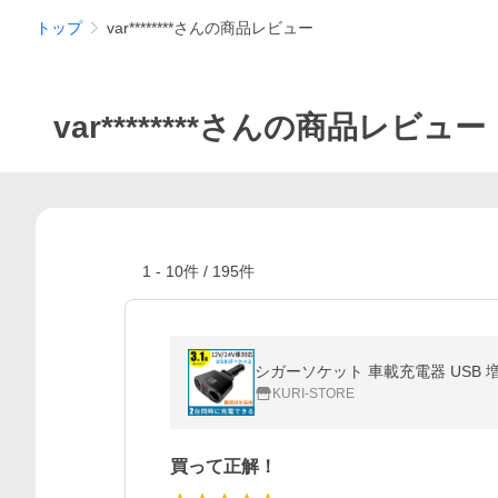
トップ
var********さんの商品レビュー
var********さんの商品レビュー
1
-
10
件 /
195
件
シガーソケット 車載充電器 USB 増設
KURI-STORE
買って正解！