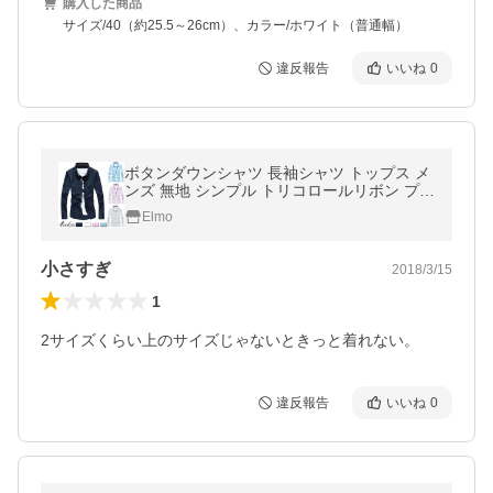
購入した商品
サイズ/40（約25.5～26cm）、カラー/ホワイト（普通幅）
違反報告
いいね
0
ボタンダウンシャツ 長袖シャツ トップス メ
ンズ 無地 シンプル トリコロールリボン プレ
ーン 大きいサイズ5L【g11-db262】【即
Elmo
納：2-5日】 メ別
小さすぎ
2018/3/15
1
2サイズくらい上のサイズじゃないときっと着れない。
違反報告
いいね
0