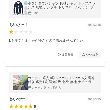
ボタンダウンシャツ 長袖シャツ トップス メ
ンズ 無地 シンプル トリコロールリボン プレ
ーン 大きいサイズ5L【g11-db262】【即
Elmo
納：2-5日】 メ別
ちいさっ！
2018/3/15
1
Lを注文しましたが小さすぎて着れませんでした。
違反報告
いいね
0
カーテン 遮光 幅150cm×丈135cm 1枚 裏地
付き 遮光1級 遮光2級 北欧 無地 ナチュラル
感 遮光カーテン おしゃれ 安い ドレープカー
カーテン選びの案内人
テン 遮熱 保温 爆買
良いです
2018/3/15
5