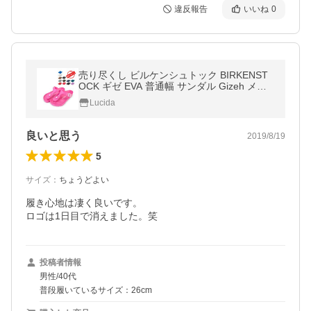
違反報告
いいね
0
売り尽くし ビルケンシュトック BIRKENST
OCK ギゼ EVA 普通幅 サンダル Gizeh メン
ズ レディース トングサンダル
Lucida
良いと思う
2019/8/19
5
サイズ
：
ちょうどよい
履き心地は凄く良いです。

ロゴは1日目で消えました。笑
投稿者情報
男性/40代
普段履いているサイズ：26cm