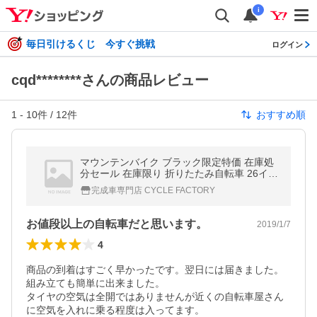
i
毎日引けるくじ 今すぐ挑戦
ログイン
cqd********さんの商品レビュー
1
-
10
件 /
12
件
おすすめ順
マウンテンバイク ブラック限定特価 在庫処
分セール 在庫限り 折りたたみ自転車 26イン
チ シマノ18段変速 Raychell レイチェル MT
完成車専門店 CYCLE FACTORY
B-2618RR 組立必要品
お値段以上の自転車だと思います。
2019/1/7
4
商品の到着はすごく早かったです。翌日には届きました。

組み立ても簡単に出来ました。

タイヤの空気は全開ではありませんが近くの自転車屋さん
に空気を入れに乗る程度は入ってます。
