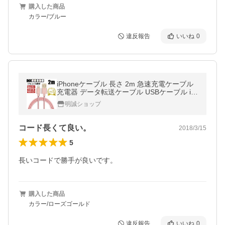
購入した商品
カラー/ブルー
違反報告
いいね
0
iPhoneケーブル 長さ 2m 急速充電ケーブル
充電器 データ転送ケーブル USBケーブル iP
ad用 iPhone17 Air 16 15Plus 14Pro 13 12mi
明誠ショップ
ni 11 XR X【PL保険済み安心】
コード長くて良い。
2018/3/15
5
長いコードで勝手が良いです。
購入した商品
カラー/ローズゴールド
違反報告
いいね
0