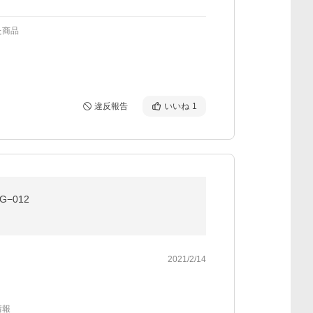
た商品
違反報告
いいね
1
−012
2021/2/14
情報