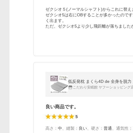
ゼクシオ５(ノーマルシャフト)からこれに替えま
ゼクシオ5は右にOBすることが多かったので
く出ます。

ただ、ゼクシオ5より少し飛距離が落ちました
低反発枕 まくら4D de 全身を脱
こだわり安眠館 ヤフーショッピング
良い商品です。
5
高さ
：
中
、
縫製
：
良い
、
硬さ
：
普通
、
通気性
：