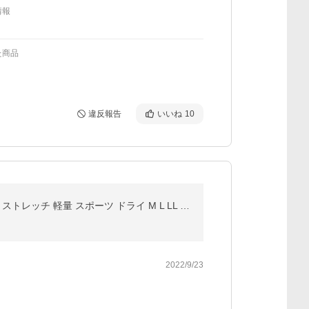
情報
た商品
違反報告
いいね
10
ゴルフウエア メンズ パンツ 夏 ゴルフパンツ ゴルフウェア メンズ ハーフパンツ 接触冷感 ショートパンツ ストレッチ 軽量 スポーツ ドライ M L LL UV
2022/9/23