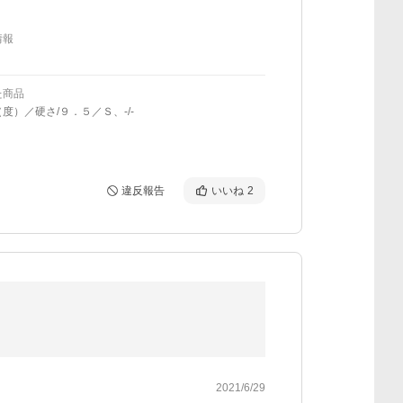
情報
た商品
度）／硬さ/９．５／Ｓ、-/-
違反報告
いいね
2
ト
2021/6/29