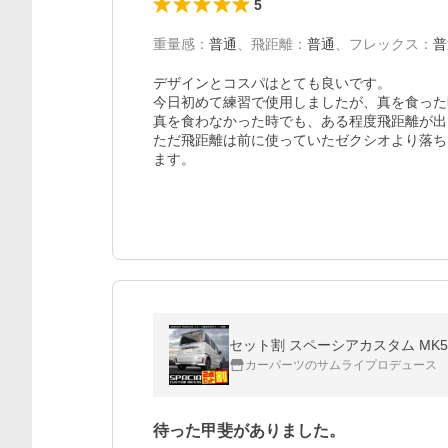
5
重量感
：
普通
、
飛距離
：
普通
、
フレックス
：
普
デザインとコスパはとても良いです。

今日初めて練習で使用しましたが、真を食った
真を食わなかった時でも、ある程度飛距離が出
ただ飛距離は前に使っていたゼクシオより落ち
ます。
セット割 スペーシアカスタム MK
カーパーツのサムライプロデュース
待った甲斐がありました。