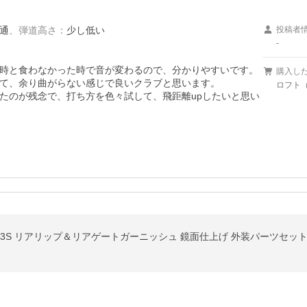
通
、
弾道高さ
：
少し低い
投稿者
-
時と食わなかった時で音が変わるので、分かりやすいです。

購入し
て、余り曲がらない感じで良いクラブと思います。

ロフト（
たのが残念で、打ち方を色々試して、飛距離upしたいと思い
53S リアリップ＆リアゲートガーニッシュ 鏡面仕上げ 外装パーツセッ