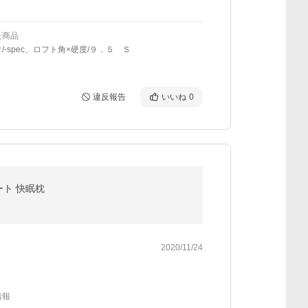
た商品
/-spec、ロフト角×硬度/９．５ Ｓ
違反報告
いいね
0
ート 快眠枕
2020/11/24
情報