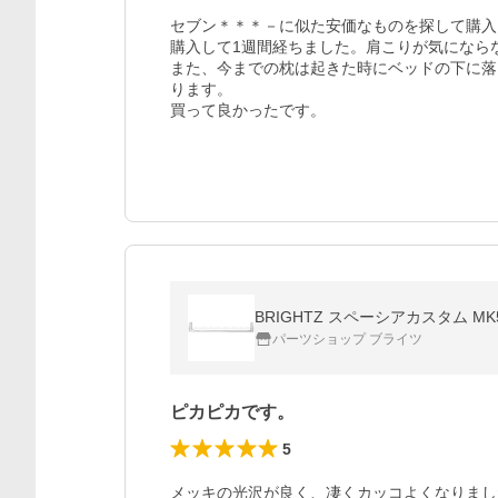
セブン＊＊＊－に似た安価なものを探して購入
購入して1週間経ちました。肩こりが気にならな
また、今までの枕は起きた時にベッドの下に落
ります。

買って良かったです。
BRIGHTZ スペーシアカスタム MK
パーツショップ ブライツ
ピカピカです。
5
メッキの光沢が良く、凄くカッコよくなりまし