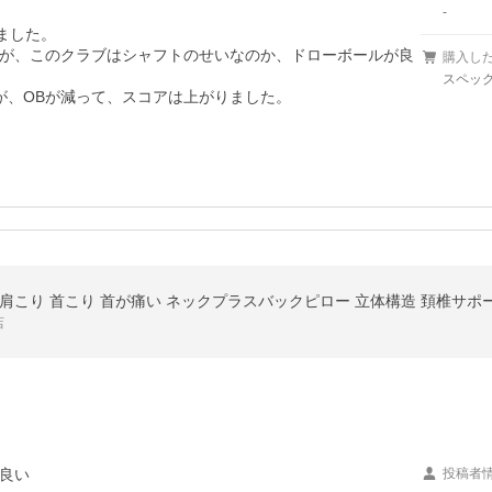
-
した。

すが、このクラブはシャフトのせいなのか、ドローボールが良
購入し
スペック
が、OBが減って、スコアは上がりました。
力 肩こり 首こり 首が痛い ネックプラスバックピロー 立体構造 頚椎サポ
店
良い
投稿者