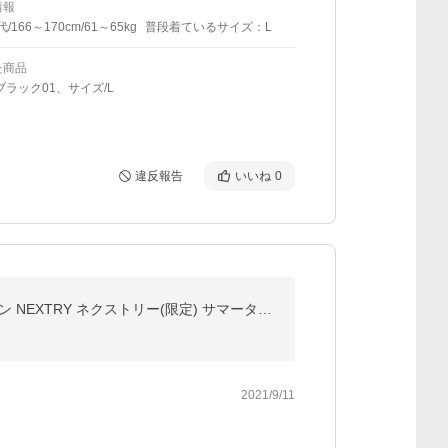
情報
代/166～170cm/61～65kg
普段着ているサイズ：L
た商品
ブラック01、サイズ/L
違反報告
いいね
0
165/50R16 16インチ■LEHRMEISTER レアマイスター ディチョット 5.00-16■BRIDGESTONE ブリヂストン NEXTRY ネクストリー(限定) サマータイヤ ホイールセット
2021/9/11