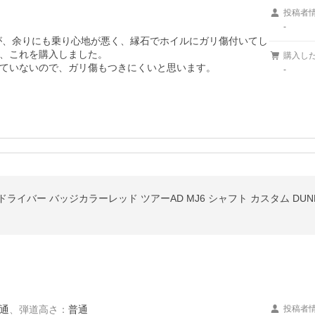
投稿者
-
したが、余りにも乗り心地が悪く、縁石でホイルにガリ傷付いてし
、これを購入しました。

購入し
ていないので、ガリ傷もつきにくいと思います。
-
 ドライバー バッジカラーレッド ツアーAD MJ6 シャフト カスタム DUN
通
、
弾道高さ
：
普通
投稿者