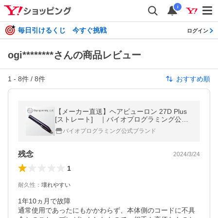
i
毎日引けるくじ 今すぐ挑戦
ログイン
ogi********さんの商品レビュー
1
-
8
件 /
8
件
おすすめ順
【メーカー直送】ヘアビューロン 27D Plus
[ストレート] ｜バイオプログラミング公式
｜送料無料｜正規品｜
バイオプログラミング公式ブランド
残念
2024/3/24
1
耐久性
：
壊れやすい
1年10ヵ月で故障

通常使用であったにもかかわらず、本体側のコードに不具