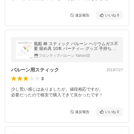
違反報告
いいね
0
風船 棒 スティック バルーン ヘリウムガス不
要 留め具 10本 パーティ― グッズ 手持ち 装
飾 デコレーション 誕生日 DIY 飾り イベント
フロンティアバルーン Yahoo!店
用品 送料無料
バルーン用スティック
2019/7/27
3
少し荒い感じはありましたが、値段相応ですが。

必要だったので格安で購入できて良かったです！
違反報告
いいね
0