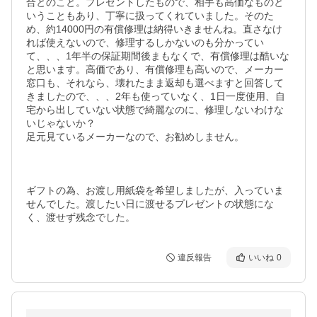
合とのこと。プレゼントしたもので、相手も高価なものと
いうこともあり、丁寧に扱ってくれていました。そのた
め、約14000円の有償修理は納得いきませんね。直さなけ
れば使えないので、修理するしかないのも分かってい
て、、、1年半の保証期間後まもなくで、有償修理は酷いな
と思います。高価であり、有償修理も高いので、メーカー
窓口も、それなら、壊れたまま返却も選べますと回答して
きましたので、、、2年も使っていなく、1日一度使用、自
宅から出していない状態で綺麗なのに、修理しないわけな
いじゃないか？

足元見ているメーカーなので、お勧めしません。

ギフトの為、お渡し用紙袋を希望しましたが、入っていま
せんでした。渡したい日に渡せるプレゼントの状態にな
く、渡せず残念でした。
違反報告
いいね
0