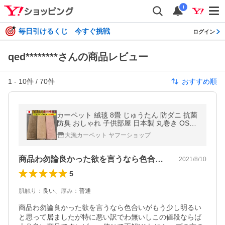
i
毎日引けるくじ 今すぐ挑戦
ログイン
qed********さんの商品レビュー
1
-
10
件 /
70
件
おすすめ順
カーペット 絨毯 8畳 じゅうたん 防ダニ 抗菌
防臭 おしゃれ 子供部屋 日本製 丸巻き OSM
(スイッチ8畳) 江戸間８畳 352×352cm 正方
大漁カーペット ヤフーショップ
形 サイズ
商品わ勿論良かった欲を言うなら色合いが…
2021/8/10
5
肌触り
：
良い
、
厚み
：
普通
商品わ勿論良かった欲を言うなら色合いがもう少し明るい
と思って居ましたが特に悪い訳でわ無いしこの値段ならば