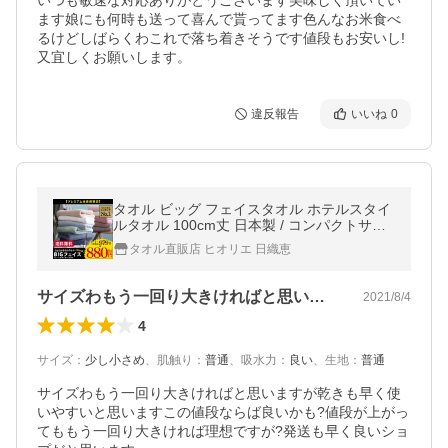
いつも敏速な対応ありがとうございます美味しく頂いてい
ます娘にも何時も送って喜んで貰ってます色んなお米食べ
るけどしばらくわこれで落ち着きそうです値段もお安いし!
又宜しくお願いします。
違反報告
いいね
0
タオル ビッグ フェイスタオル ホテルスタイ
ルタオル 100cm丈 日本製 / コンパクトサイ
ズ バスタオル 泉州タオル セール 日用品 サ
タオル直販店 ヒオリエ 日織恵
タプラ 圧縮 送料無料
サイズわもう一回り大きければと思います…
2021/8/4
4
サイズ
：
少し小さめ
、
肌触り
：
普通
、
吸水力
：
良い
、
生地
：
普通
サイズわもう一回り大きければと思いますが乾きも早く使
いやすいと思いますこの値段ならば良いかも?値段が上がっ
てももう一回り大きければ理想ですが?発送も早く良いショ