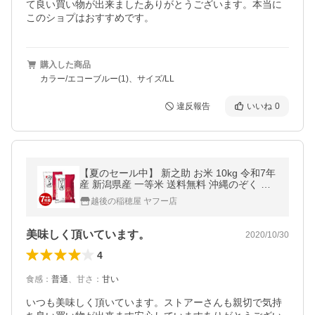
て良い買い物が出来ましたありがとうございます。本当に
このショプはおすすめです。
購入した商品
カラー/エコーブルー(1)、サイズ/LL
違反報告
いいね
0
【夏のセール中】 新之助 お米 10kg 令和7年
産 新潟県産 一等米 送料無料 沖縄のぞく お
中元
越後の稲穂屋 ヤフー店
美味しく頂いています。
2020/10/30
4
食感
：
普通
、
甘さ
：
甘い
いつも美味しく頂いています。ストアーさんも親切で気持