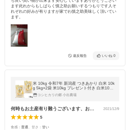
ち良い買い物が出来ます安心していますありがとうござい
ます此れからもしばらく慎之助お願いするつもりです人そ
れぞれの好みが有りますが家でわ慎之助美味しく頂いてい
ます。
違反報告
いいね
0
米 10kg 令和7年 新潟産 つきあかり 白米 10k
g 5kg×2袋 米10kg プレゼント付き 白米10kg
精米 米 お米10kg ベストストア 農家直送 美
コシヒカリの郷 小出農場
味しいお米
何時もお土産有り難うございます、お米も…
2021/12/9
5
食感
：
普通
、
甘さ
：
甘い