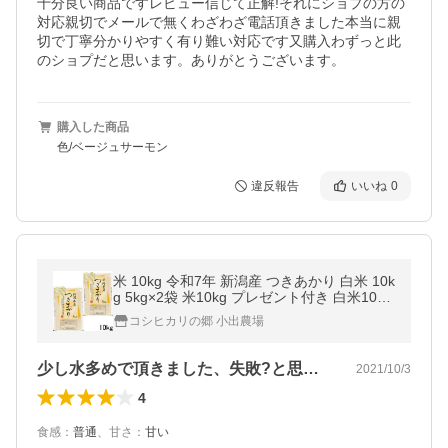
十分良い商品ですレビュー信じて正解!それにショプの方の
対応親切でメールで無くわざわざ電話頂きました本当に親
切で丁寧分かりやすく有り難い対応です又購入わずっと此
のショプだと思います。ありがとうございます。
購入した商品
色/ベージュサーモン
違反報告
いいね
0
米 10kg 令和7年 新潟産 つきあかり 白米 10k
g 5kg×2袋 米10kg プレゼント付き 白米10kg
精米 米 お米10kg ベストストア 農家直送 美
コシヒカリの郷 小出農場
味しいお米
少し水多めで頂きました、失敗?と思いま…
2021/10/3
4
食感
：
普通
、
甘さ
：
甘い