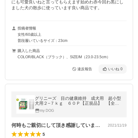
にも可愛良いねと言ってもらえます始めわ赤今回わ黒にし
ました犬の散歩に使っています良い商品です。
投稿者情報
女性/60歳以上
普段履いているサイズ：23cm
購入した商品
COLOR/BLACK（ブラック）、SIZE/M（23.0-23.5cm）
違反報告
いいね
0
グリニーズ 目の健康維持 成犬用 超小型
犬用２−７ｋｇ ６０Ｐ【正規品】 【全国
送料無料メール便★他商品同梱不可】
my DOG
何時もご親切にして頂き感謝しています。…
2021/11/19
5