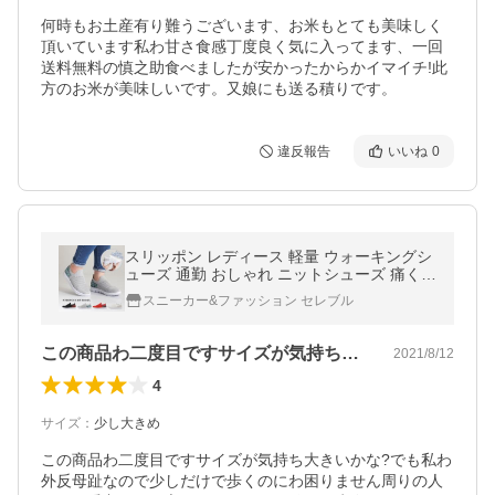
何時もお土産有り難うございます、お米もとても美味しく
頂いています私わ甘さ食感丁度良く気に入ってます、一回
送料無料の慎之助食べましたが安かったからかイマイチ!此
方のお米が美味しいです。又娘にも送る積りです。
違反報告
いいね
0
スリッポン レディース 軽量 ウォーキングシ
ューズ 通勤 おしゃれ ニットシューズ 痛くな
い 軽い ジム ブラック 黒 グレー ホワイト 白
スニーカー&ファッション セレブル
赤 レッド 2293
この商品わ二度目ですサイズが気持ち大き…
2021/8/12
4
サイズ
：
少し大きめ
この商品わ二度目ですサイズが気持ち大きいかな?でも私わ
外反母趾なので少しだけで歩くのにわ困りません周りの人