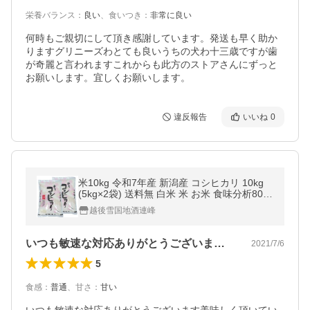
栄養バランス
：
良い
、
食いつき
：
非常に良い
何時もご親切にして頂き感謝しています。発送も早く助か
りますグリニーズわとても良いうちの犬わ十三歳ですが歯
が奇麗と言われますこれからも此方のストアさんにずっと
お願いします。宜しくお願いします。
違反報告
いいね
0
米10kg 令和7年産 新潟産 コシヒカリ 10kg
(5kg×2袋) 送料無 白米 米 お米 食味分析80点
以上 五ツ星お米マイスター厳選 生活応援価
越後雪国地酒連峰
格 単一原料米 爆買
いつも敏速な対応ありがとうございます美…
2021/7/6
5
食感
：
普通
、
甘さ
：
甘い