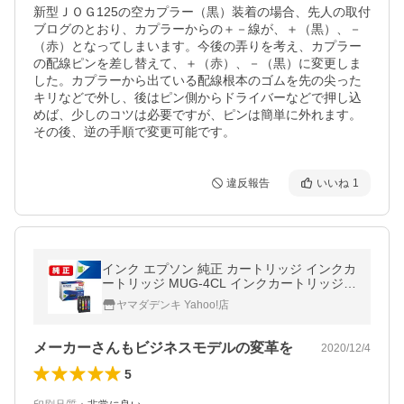
新型ＪＯＧ125の空カプラー（黒）装着の場合、先人の取付
ブログのとおり、カプラーからの＋－線が、＋（黒）、－
（赤）となってしまいます。今後の弄りを考え、カプラー
の配線ピンを差し替えて、＋（赤）、－（黒）に変更しま
した。カプラーから出ている配線根本のゴムを先の尖った
キリなどで外し、後はピン側からドライバーなどで押し込
めば、少しのコツは必要ですが、ピンは簡単に外れます。
その後、逆の手順で変更可能です。
違反報告
いいね
1
インク エプソン 純正 カートリッジ インクカ
ートリッジ MUG-4CL インクカートリッジ
カラリオ インク
ヤマダデンキ Yahoo!店
メーカーさんもビジネスモデルの変革を
2020/12/4
5