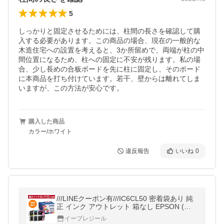
5
しっかりと固定させるためには、柱間の長さを確認して購
入する必要があります。この商品の場合、現在の一般的な
木造住宅への設置を考えると、3か所留めで、両端が柱の中
間位置になるため、柱への固定に不安が残ります。私の場
合、少し長めの合板ボードを先に柱に固定し、そのボード
に本商品を打ち付けています。若干、壁からは離れてしま
いますが、この方法が安心です。
購入した商品
カラー/ホワイト
違反報告
いいね
0
///LINEクーポン有///IC6CL50 密着袋あり 純
正 インク アウトレット 箱なし EPSON (エ
プソン) 6色セット (3ヶ月間保証付)
イープレジール