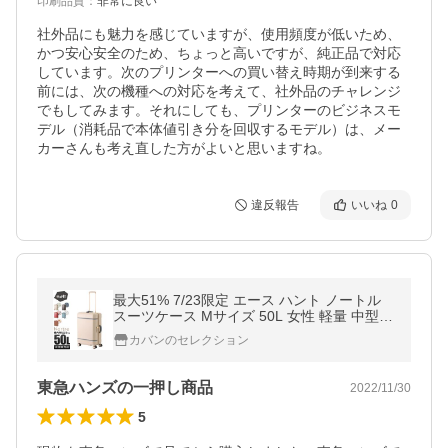
印刷品質
：
非常に良い
社外品にも魅力を感じていますが、使用頻度が低いため、
かつ安心安全のため、ちょっと高いですが、純正品で対応
しています。次のプリンターへの買い替え時期が到来する
前には、次の機種への対応を考えて、社外品のチャレンジ
でもしてみます。それにしても、プリンターのビジネスモ
デル（消耗品で本体値引き分を回収するモデル）は、メー
カーさんも考え直した方がよいと思いますね。
違反報告
いいね
0
最大51% 7/23限定 エース ハント ノートル
スーツケース Mサイズ 50L 女性 軽量 中型
ストッパー付き レディース ブランド ACE H
カバンのセレクション
aNT 06882 キャリーケース trpp
東急ハンズの一押し商品
2022/11/30
5