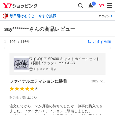
i
毎日引けるくじ 今すぐ挑戦
ログイン
say********さんの商品レビュー
1
-
10
件 /
116
件
おすすめ順
ワイズギア SR400 キャストホイールセット
（切削ブラック） Y’S GEAR
モトメガネ2号店
ファイナルエディションに装着
2022/7/15
5
耐久性
：
壊れにくい
注文してから、２か月強の待ちでしたが、無事に購入でき
ました。ファイナルエディションに装着しました。
