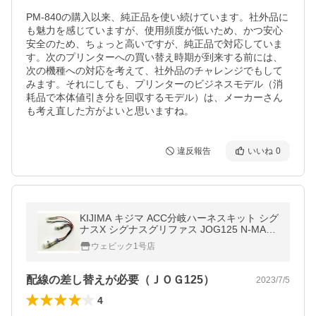
PM-840の購入以来、純正品を使い続けています。社外品に
も魅力を感じていますが、使用頻度が低いため、かつ安心
安全のため、ちょっと高いですが、純正品で対応していま
す。次のプリンターへの買い替え時期が到来する前には、
次の機種への対応を考えて、社外品のチャレンジでもして
みます。それにしても、プリンターのビジネスモデル（消
耗品で本体値引き分を回収するモデル）は、メーカーさん
も考え直した方がよいと思いますね。
違反報告
いいね
0
KIJIMA キジマ ACC分岐ハーネスキット シグ
ナスX シグナスグリファス JOG125 N-MAX
NMAX155 YAMAHA ヤマハ その他ハーネス
ウェビック1号店
スイッチ・ハーネス関係 電装系
配線の差し替えが必要（ＪＯＧ125）
2023/7/5
4