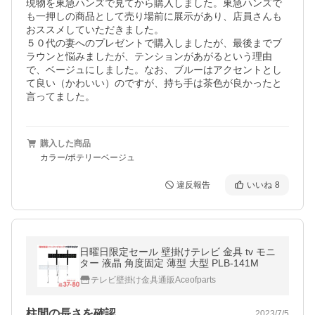
現物を東急ハンズで見てから購入しました。東急ハンズで
も一押しの商品として売り場前に展示があり、店員さんも
おススメしていただきました。

５０代の妻へのプレゼントで購入しましたが、最後までブ
ラウンと悩みましたが、テンションがあがるという理由
で、ベージュにしました。なお、ブルーはアクセントとし
て良い（かわいい）のですが、持ち手は茶色が良かったと
言ってました。
購入した商品
カラー/ポテリーベージュ
違反報告
いいね
8
日曜日限定セール 壁掛けテレビ 金具 tv モニ
ター 液晶 角度固定 薄型 大型 PLB-141M
テレビ壁掛け金具通販Aceofparts
柱間の長さを確認
2023/7/5