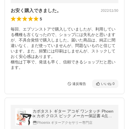
お安く購入できました。
2022/11/30
5
毎回、エプソンストアで購入していましたが、利用してい
る機種も古くなったので、ショップには失礼かと思います
が、不具合覚悟で購入しました。届いた商品は、純正に間
違いなく、まだ使っていませんが、問題ないものと信じて
います。また、頻繁には印刷はしませんが、ストックして
おく安心感はあります。

梱包は丁寧で、発送も早く、信頼できるショップだと思い
ます。
違反報告
いいね
0
カポタスト ギター アコギ ワンタッチ Phoen
ix カポ クロス ピック メーカー保証書 4点セ
ット フェニックス /capo タイプ R ブラック
Phoenix ギターアクセサリー専門店