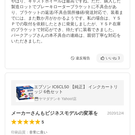
やはり、キャストホイールは最高ですね。ただ、購入した
製造ロットでブレーキローターブラケットに不具合があ
り、ブラケットの返送/不具合箇所修繕/発送対応で、装着ま
でには、また数か月がかかるようです。私の場合は、ＹＳ
Ｐでの取付を依頼したときに発覚しましたが、ＹＳＰ在庫
のブラケットで対応ができ、待たずに装着できました。

パークアップさんの本不具合の連絡は、親切丁寧な対応を
いただきました。
違反報告
いいね
3
エプソン IC6CL50 【純正】 インクカートリ
ッジ 6色セット
ヤマダデンキ Yahoo!店
メーカーさんもビジネスモデルの変革を
2020/12/4
5
印刷品質
：
非常に良い