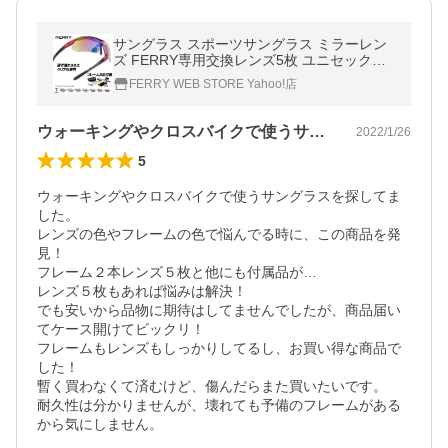
サングラス スポーツサングラス ミラーレン
ズ FERRY専用交換レンズ5枚 ユニセックス
7カラー スポーツグラス スポーツ用 度付き
FERRY WEB STORE Yahoo!店
アイウェア
ウォーキングやクロスバイクで使うサング…
2022/1/26
5
ウォーキングやクロスバイクで使うサングラスを探してま
した。

レンズの色やフレームの色で悩んでる時に、この商品を発
見！

フレーム２本レンズ５枚と他にも付属品が…

レンズ５枚もあれば悩みは解決！

でも安いから品物に期待はしてませんでしたが、商品届い
てケース開けてビックリ！

フレームもレンズもしっかりしてるし、お買い得な商品で
した！

暫く買わなくて済むけど、傷んだらまた買いたいです。

耐久性は分かりませんが、壊れても予備のフレームがある
から気にしません。