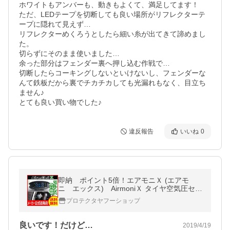
ホワイトもアンバーも、動きもよくて、満足してます！

ただ、LEDテープを切断しても良い場所がリフレクターテ
ープに隠れて見えず…

リフレクターめくろうとしたら細い糸が出てきて諦めまし
た。

切らずにそのまま使いました…

余った部分はフェンダー裏へ押し込む作戦で…

切断したらコーキングしないといけないし、フェンダーな
んて鉄板だから裏でチカチカしても光漏れもなく、目立ち
ません♪

とても良い買い物でした♪
違反報告
いいね
0
即納 ポイント5倍！エアモニＸ (エアモ
ニ エックス) AirmoniＸ タイヤ空気圧セン
サー タイヤの空気圧管理にお勧め PRO-T
プロテクタヤフーショップ
ECTA
良いです！だけど…
2019/4/19