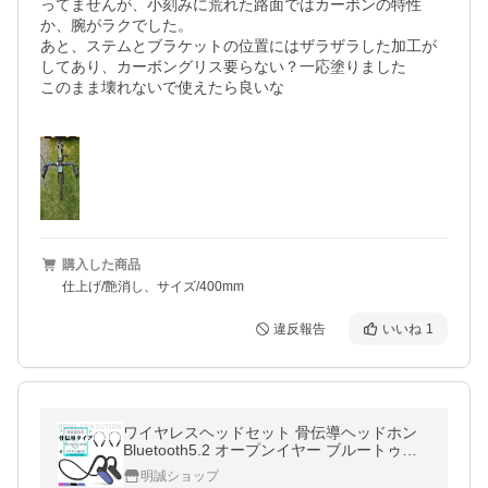
ってませんが、小刻みに荒れた路面ではカーボンの特性
か、腕がラクでした。

あと、ステムとブラケットの位置にはザラザラした加工が
してあり、カーボングリス要らない？一応塗りました

このまま壊れないで使えたら良いな

購入した商品
仕上げ/艶消し、サイズ/400mm
違反報告
いいね
1
ワイヤレスヘッドセット 骨伝導ヘッドホン
Bluetooth5.2 オープンイヤー ブルートゥー
スイヤホン スポーツIPX5防水防滴 外音取込
明誠ショップ
み【PL保険加入済み製品・安心】