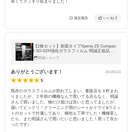
長くてスッキリ収まりました！
違反報告
いいね
2
【2枚セット】前面タイプXperia Z5 Compac
t SO-02H強化ガラスフィルム 明誠正規品 Z5
Compact保護フィルムSO-02H ガラスフィ
明誠ショップ
ルム docomo SO-02H液晶保護
ありがとうございます！
2018/1/11
5
既存のガラスフィルムが割れてしまい、量販店を４軒まわ
りましたが、２年前の機種なんで置いてる店もなく、明誠
さんで買いました。物だけ届けば良いと思ってましたが、
届いてビックリ！クリーニング用のシートがドライ&ウエッ
トのセットで付属してあり、梱包も丁寧でした！機種変し
たら、また明誠さんで買いたいと思いました！買って良か
ったです♪