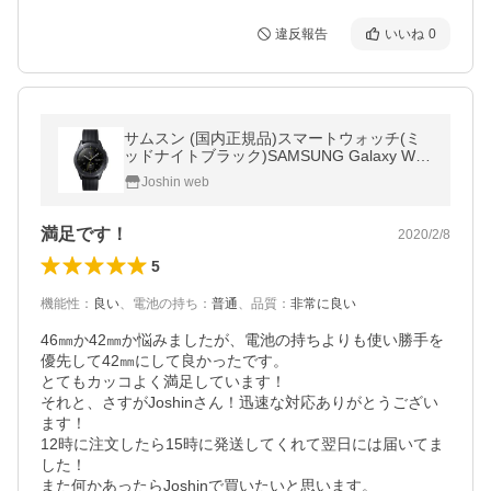
違反報告
いいね
0
サムスン (国内正規品)スマートウォッチ(ミ
ッドナイトブラック)SAMSUNG Galaxy Wat
ch (42mm) / Midnight Black SM-R810NZKA
Joshin web
XJP 返品種別A
満足です！
2020/2/8
5
機能性
：
良い
、
電池の持ち
：
普通
、
品質
：
非常に良い
46㎜か42㎜か悩みましたが、電池の持ちよりも使い勝手を
優先して42㎜にして良かったです。

とてもカッコよく満足しています！

それと、さすがJoshinさん！迅速な対応ありがとうござい
ます！

12時に注文したら15時に発送してくれて翌日には届いてま
した！

また何かあったらJoshinで買いたいと思います。