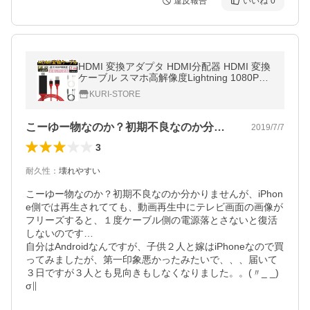
違反報告
いいね
0
HDMI 変換アダプタ HDMI分配器 HDMI 変換
ケーブル スマホ高解像度Lightning 1080Pア
ダプタ iphone 設定不要 音声同期出力
KURI-STORE
こーゆー物なのか？初期不良なのか分かり…
2019/7/7
3
耐久性
：
壊れやすい
こーゆー物なのか？初期不良なのか分かりませんが、iPhon
e側では再生されてても、動画再生中にテレビ画面の画像が
フリーズすると、１度ケーブル側の電源落とさないと復活
しないのです…

自分はAndroidなんですが、子供２人と嫁はiPhoneなので買
ってみましたが、第一印象悪かったみたいで、、、届いて
３日ですが３人とも見向きもしなくなりました。。(〃_ _)
σ∥