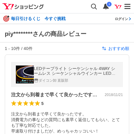
i
毎日引けるくじ 今すぐ挑戦
ログイン
piy********さんの商品レビュー
1
-
10
件 /
40
件
おすすめ順
LEDテープライト シーケンシャル 4WAY シ
ームレス シーケンシャルウインカー LEDテ
ープ 完全面発光 流れるウインカー ハザード
ダイコン卸 直販部
点滅 椚
注文から到着まで早くて良かったです。消…
2018/11/21
5
注文から到着まで早くて良かったです。

消費電力の事などの質問にも素早く返信してもらい、とて
も丁寧な対応でした。

早速取り付けましだが、めっちゃカッコいい！
