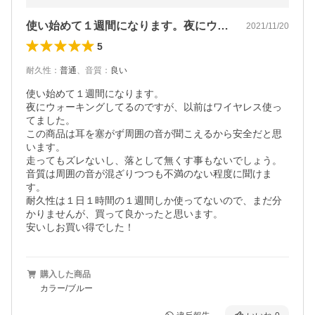
使い始めて１週間になります。夜にウォー…
2021/11/20
5
耐久性
：
普通
、
音質
：
良い
使い始めて１週間になります。

夜にウォーキングしてるのですが、以前はワイヤレス使っ
てました。

この商品は耳を塞がず周囲の音が聞こえるから安全だと思
います。

走ってもズレないし、落として無くす事もないでしょう。

音質は周囲の音が混ざりつつも不満のない程度に聞けま
す。

耐久性は１日１時間の１週間しか使ってないので、まだ分
かりませんが、買って良かったと思います。

安いしお買い得でした！
購入した商品
カラー/ブルー