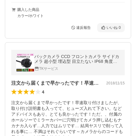
購入した商品
カラー/ホワイト
違反報告
いいね
0
バックカメラ CCD フロントカメラ サイドカ
メラ 超小型 埋込型 目立たない IP68 角度調
整 正像切替機能 ガイドライン有・無選択 ナ
TKサービス
イトビジョン 広角150度
注文から届くまで早かったです！早速取り…
2018/11/15
4
注文から届くまで早かったです！早速取り付けましたが、
取り付け説明書も入ってて、ヒューズ入れて下さい。など
アドバイスもあり、とても良かったです！ただ、、付属の
ホールソーでミラーカバーに穴明けてカメラ押し込むもナ
カナカ入らず…人力ではムリです… 結局ヤスリで削って入
れる事に… 不満はそれぐらいです～カメラからのコードも