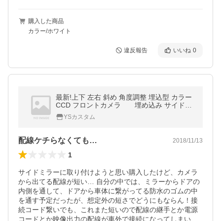
購入した商品
カラー/ホワイト
違反報告
いいね
0
最新!上下 左右 斜め 角度調整 埋込型 カラー
CCD フロントカメラ 埋め込み サイドカ
メラ 正像 無段階 広角
YSカスタム
配線ケチらなくても…
2018/11/13
1
サイドミラーに取り付けようと思い購入したけど、カメラ
から出てる配線が短い… 自分の中では、ミラーからドアの
内側を通して、ドアから車体に繋がってる防水のゴムの中
を通す予定だったが、想定外の短さでどうにもならん！接
続コード繋いでも、これまた短いので配線の継手とか電源
コードとか映像出力の配線が車外で接続になってしまい、