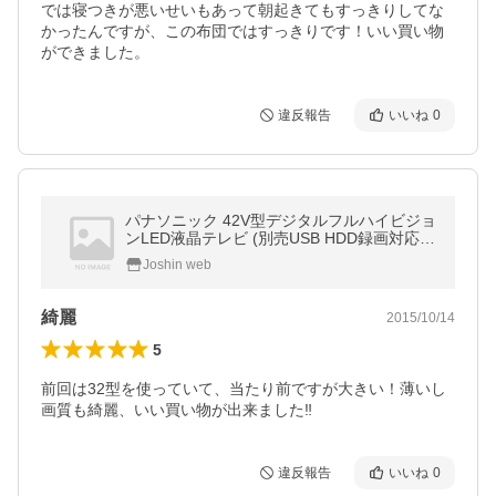
では寝つきが悪いせいもあって朝起きてもすっきりしてな
かったんですが、この布団ではすっきりです！いい買い物
ができました。
違反報告
いいね
0
パナソニック 42V型デジタルフルハイビジョ
ンLED液晶テレビ (別売USB HDD録画対応)V
IERA TH-42C305 返品種別A
Joshin web
綺麗
2015/10/14
5
前回は32型を使っていて、当たり前ですが大きい！薄いし
画質も綺麗、いい買い物が出来ました‼
違反報告
いいね
0