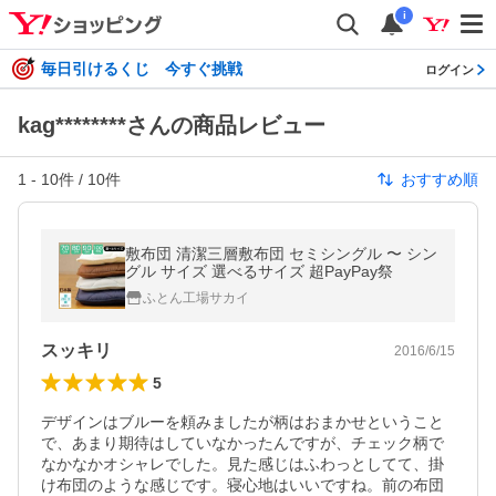
i
毎日引けるくじ 今すぐ挑戦
ログイン
kag********さんの商品レビュー
1
-
10
件 /
10
件
おすすめ順
敷布団 清潔三層敷布団 セミシングル 〜 シン
グル サイズ 選べるサイズ 超PayPay祭
ふとん工場サカイ
スッキリ
2016/6/15
5
デザインはブルーを頼みましたが柄はおまかせということ
で、あまり期待はしていなかったんですが、チェック柄で
なかなかオシャレでした。見た感じはふわっとしてて、掛
け布団のような感じです。寝心地はいいですね。前の布団