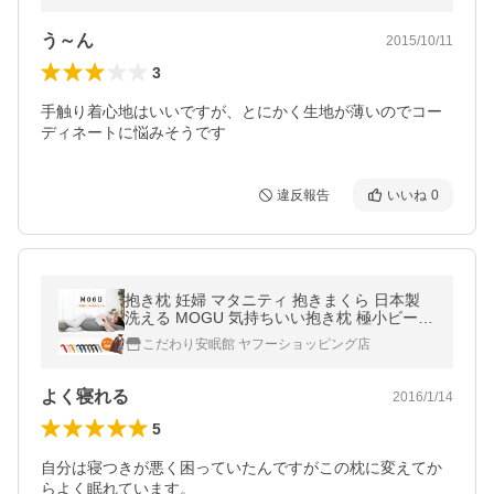
う～ん
2015/10/11
3
手触り着心地はいいですが、とにかく生地が薄いのでコー
ディネートに悩みそうです
違反報告
いいね
0
抱き枕 妊婦 マタニティ 抱きまくら 日本製
洗える MOGU 気持ちいい抱き枕 極小ビーズ
枕 腰痛 横向き寝 ギフト
こだわり安眠館 ヤフーショッピング店
よく寝れる
2016/1/14
5
自分は寝つきが悪く困っていたんですがこの枕に変えてか
らよく眠れています。