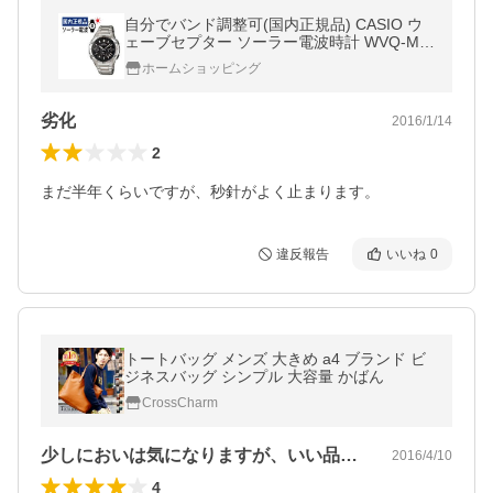
自分でバンド調整可(国内正規品) CASIO ウ
ェーブセプター ソーラー電波時計 WVQ-M4
10DE-1A2JF(WVQM410DE1A2JF) 電波/ブ
ホームショッピング
ラック/ステンレス/アナログ
劣化
2016/1/14
2
まだ半年くらいですが、秒針がよく止まります。
違反報告
いいね
0
トートバッグ メンズ 大きめ a4 ブランド ビ
ジネスバッグ シンプル 大容量 かばん
CrossCharm
少しにおいは気になりますが、いい品です
2016/4/10
4