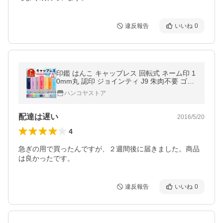
違反報告
いいね
0
印鑑 はんこ キャップレス 回転式 ネーム印 1
0mm丸 認印 ジョインティ J9 朱肉不要 ゴム
印 限定カラー 推しカラー おしゃれ ポイント
ハンコヤストア
消化 ポイント利用
配達は遅い
2016/5/20
4
急ぎの用で買ったんですが、２週間後に届きました。商品
は良かったです。
違反報告
いいね
0