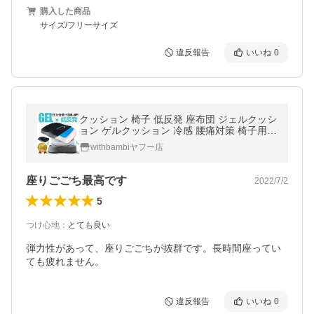
購入した商品
サイズ/フリーサイズ
違反報告
いいね
0
クッション 椅子 低反発 座布団 ジェルクッシ
ョン ゲルクッション 冷感 腰痛対策 椅子用ク
ッション 腰痛クッション 骨盤矯正 お尻 痔
withbambiヤフー店
おすすめ 人気 70代 80代
座りごごち最高です
2022/7/2
5
つけ心地
：
とても良い
弾力性があって、座りごごちが抜群です。長時間座ってい
ても疲れません。
違反報告
いいね
0