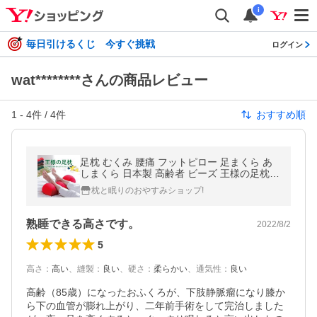
i
毎日引けるくじ 今すぐ挑戦
ログイン
wat********さんの商品レビュー
1
-
4
件 /
4
件
おすすめ順
足枕 むくみ 腰痛 フットピロー 足まくら あ
しまくら 日本製 高齢者 ビーズ 王様の足枕
敬老の日 プレゼント
枕と眠りのおやすみショップ!
熟睡できる高さです。
2022/8/2
5
高さ
：
高い
、
縫製
：
良い
、
硬さ
：
柔らかい
、
通気性
：
良い
高齢（85歳）になったおふくろが、下肢静脈瘤になり膝か
ら下の血管が膨れ上がり、二年前手術をして完治しました