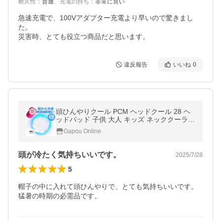
耐久性
：
普通
、
充電の持ち
：
非常に良い
急速充電で、100Vアダプター充電より早いので驚きまし
た。

災害時、とても役立つ商品だと思います。
違反報告
いいね
0
頭ひんやりクール PCM ヘッドクール 28 ヘ
ッドパッド 子供 大人 キッズ ネッククーラー
帽子 保冷剤 頭 冷却 熱中症対策 暑さ対策 接
Gapou Online
触冷感 プレゼント
頭が冷たく気持ちいいです。
2025/7/28
5
帽子の中に入れて頭ひんやりで、とても気持ちいいです。
猛暑の時期の必需品です。