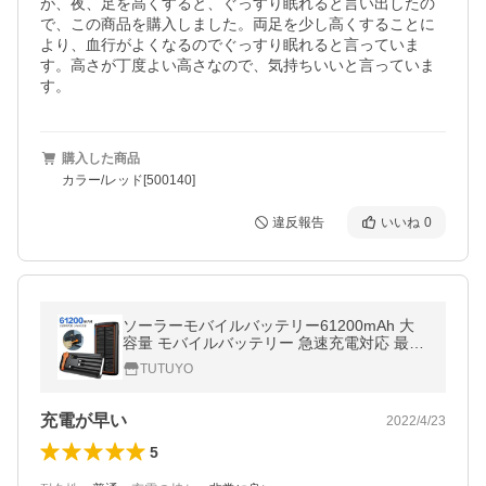
が、夜、足を高くすると、ぐっすり眠れると言い出したの
で、この商品を購入しました。両足を少し高くすることに
より、血行がよくなるのでぐっすり眠れると言っていま
す。高さが丁度よい高さなので、気持ちいいと言っていま
す。
購入した商品
カラー/レッド[500140]
違反報告
いいね
0
ソーラーモバイルバッテリー61200mAh 大
容量 モバイルバッテリー 急速充電対応 最大
3.0A 5台同時充電 ケーブル内蔵 手回し充電
TUTUYO
LEDライト搭載 アウトドア 防災用
充電が早い
2022/4/23
5