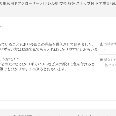
ンズ 取替用ドアクローザー パラレル型 交換 取替 ストップ付 ドア重量45k
…
っていることもあり今回この商品を購入させて頂きました。

投稿者
りずらい方は動画で見てもらえればわかりやすいとおもいま
-
うかね！？

購入し
がどれなのか分かりずらい(>_<;)ビスの部分に色を付けると
色/ブロ
誰でも分かりやすく出来るとおもいます。