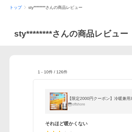
トップ
sty********さんの商品レビュー
sty********さんの商品レビュー
1
-
10
件 /
126
件
offshore
それほど暖かくない