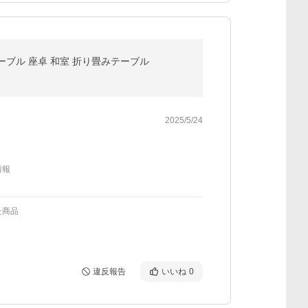
ーブル 座卓 和室 折り畳みテーブル
2025/5/24
情報
た商品
違反報告
いいね
0