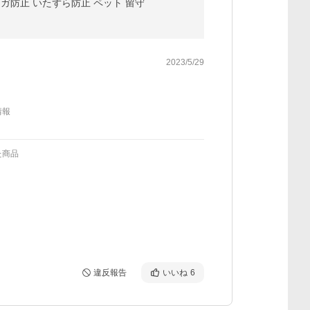
ケガ防止 いたずら防止 ペット 留守
2023/5/29
情報
た商品
違反報告
いいね
6