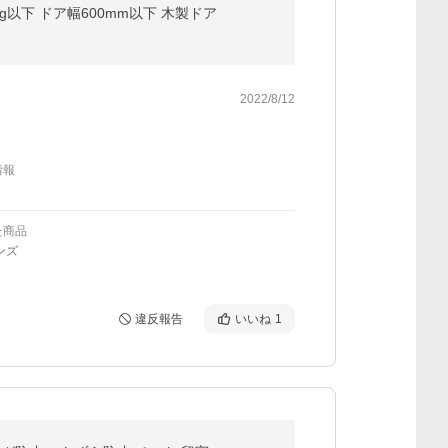
g以下 ドア幅600mm以下 木製ドア
2022/8/12
情報
た商品
ンズ
違反報告
いいね
1