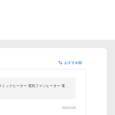
おすすめ順
【限定2000円クーポン】冷暖兼用扇風機 温冷風扇 首振り 冷暖両用タワーファン 8段階冷風/3段階暖風 セラミックヒーター 電気ファンヒーター 電気ヒーター 爆買
2024/11/9