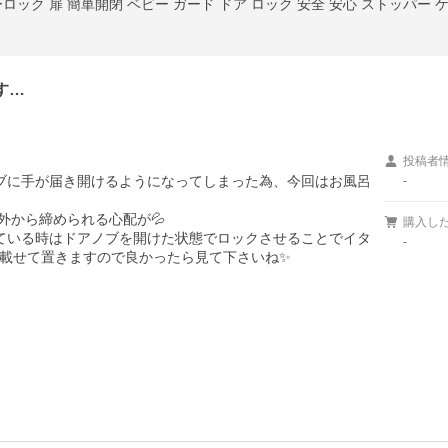
ロック 扉 簡単開閉 ベビー ガード ドア ロック 安全 安心 ストッパー 
す…
投稿者
ブに手が届き開けるようになってしまった為、今回はお風呂
-
外から締められる心配が💦

購入し
入っている時はドアノブを開けた状態でロックさせることでイタ
-
載せて置きますので良かったら見て下さいね✨