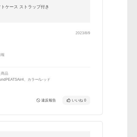
 ソフトケース ストラップ付き
2023/8/9
情報
た商品
undPEATSAir4、カラー/レッド
違反報告
いいね
0