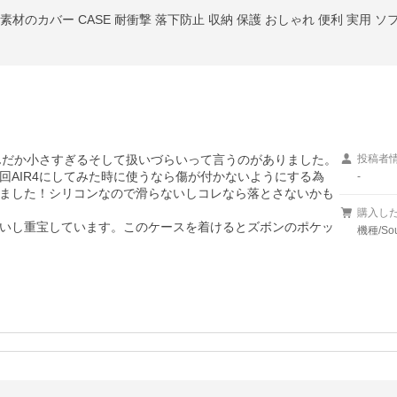
シリコン素材のカバー CASE 耐衝撃 落下防止 収納 保護 おしゃれ 便利 実用
なんだか小さすぎるそして扱いづらいって言うのがありました。
投稿者
回AIR4にしてみた時に使うなら傷が付かないようにする為
-
ました！シリコンなので滑らないしコレなら落とさないかも
購入し
いし重宝しています。このケースを着けるとズボンのポケッ
機種/So