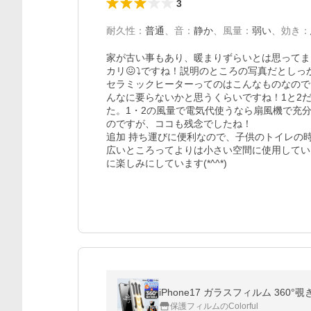
3
耐久性
：
普通
、
音
：
静か
、
風量
：
弱い
、
効き
：
家が古い事もあり、暖まりずらいとは思ってま
カリ😖⤵ですね！説明のところの写真だとし
セラミックヒーターってのはこんなものなので
んなに要らないかと思うくらいですね！1と2だ
た。1・2の風量で電気代使うなら扇風機で充
のですが、ココも残念でしたね！

追加 持ち運びに便利なので、子供のトイレの
広いところってよりは小さい空間に使用してい
に楽しみにしています(*^^*)
保護フィルムのColorful