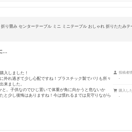
 折り畳み センターテーブル ミニ ミニテーブル おしゃれ 折りたたみテ
に…
購入しました！

投稿者
に外れ過ぎて少し心配ですね！プラスチック製でバリも所々
-
出来ました。

かと。子供なのでひじ置いて体重が角に向かうと危ないか
購入し
たと少し後悔はありますね！今は慣れるまでは見守りながら
-