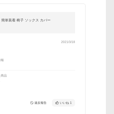
い 簡単装着 椅子 ソックス カバー
2021/3/18
情報
た商品
L
違反報告
いいね
1