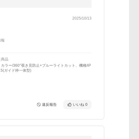
2025/10/13
情報
た商品
カラー/360°覗き見防止+ブルーライトカット、機種/iP
 15(ガイド枠一体型)
違反報告
いいね
0