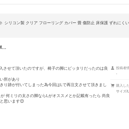
セット シリコン製 クリア フローリング カバー 畳 傷防止 床保護 ずれにく
M…
入させて頂いたのですが、椅子の脚にピッタリだったのは良
投稿者
-
い所があり

きり跡が付いてしまった為今回はLで再注文させて頂きまし
購入し
サイズ/
が 何ミリの太さの脚ならLがオススメとか記載有ったら 尚良
と思います😊