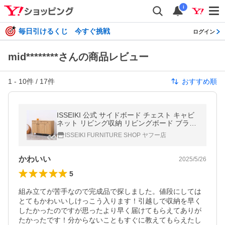
i
毎日引けるくじ 今すぐ挑戦
ログイン
mid********さんの商品レビュー
1
-
10
件 /
17
件
おすすめ順
ISSEIKI 公式 サイドボード チェスト キャビ
ネット リビング収納 リビングボード ブラウ
ン ナチュラル 【8/5 ポイント5%UP!!】
ISSEIKI FURNITURE SHOP ヤフー店
かわいい
2025/5/26
5
組み立てが苦手なので完成品で探しました。値段にしては
とてもかわいいしけっこう入ります！引越しで収納を早く
したかったのですが思ったより早く届けてもらえてありが
たかったです！分からないこともすぐに教えてもらえたし