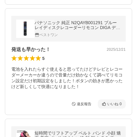
パナソニック 純正 N2QAYB001291 ブルー
レイディスクレコーダーリモコン DIGA ディ
ーガ Panasonic
ベストワン
発送も早かった！
2025/12/21
5
電池を入れたらすぐ使えると思ってたけどテレビとレコー
ダーメーカーか違うので音量だけ効かなくて調べてリモコ
ン設定だけ初期設定をしました！ボタンの効きが悪かった
けど新しくして快適になりました！
違反報告
いいね
0
短時間でリフトアップ ベルト バンド 小顔 矯