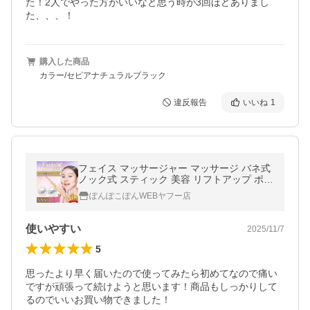
た！2人でやった方がいいなと思う時が3回ほどありまし
た、、、！
購入した商品
カラー/セピアナチュラルブラック
違反報告
いいね
1
フェイス マッサージャー マッサージ バネ式
ノック式 スティック 美容 リフトアップ ポイ
ンタ― 美顔 耳つぼ ツボ押し カッサ棒 セル
ぽんぽこぽんWEBヤフー店
フ 棒 人気 話題
使いやすい
2025/11/7
5
思ったより早く届いたので使ってみたら初めてなので痛い
ですが頑張って続けようと思います！商品もしっかりして
るのでいいお買い物できました！