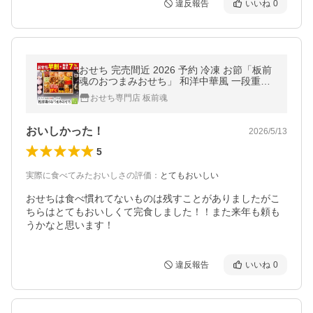
違反報告
いいね
0
おせち 完売間近 2026 予約 冷凍 お節「板前
魂のおつまみおせち」 和洋中華風 一段重
2〜3人前 28品目 肉 海鮮 中華 爆買 2025 お
おせち専門店 板前魂
せち料理
おいしかった！
2026/5/13
5
実際に食べてみたおいしさの評価
：
とてもおいしい
おせちは食べ慣れてないものは残すことがありましたがこ
ちらはとてもおいしくて完食しました！！また来年も頼も
うかなと思います！
違反報告
いいね
0