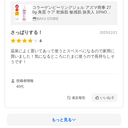
コラーゲンピーリングジェル アズマ商事 27
0g 角質 ケア 乾燥肌 敏感肌 旅美人 10%OFF
爆買
BAYU STORE
さっぱりする！
2025/12/21
4
温泉によく置いてあって使うとスベスベになるので家用に
買いました！気になるところにたまに使うので長持ちしそ
うです！
投稿者情報
40代
違反報告
いいね
0
もっと見る