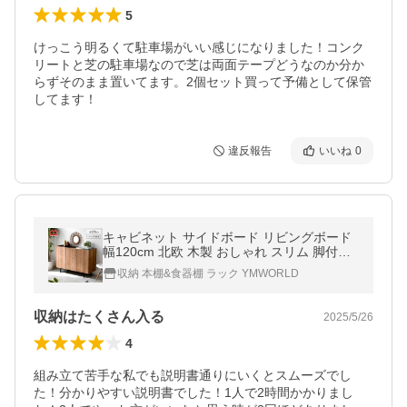
5
けっこう明るくて駐車場がいい感じになりました！コンク
リートと芝の駐車場なので芝は両面テープどうなのか分か
らずそのまま置いてます。2個セット買って予備として保管
してます！
違反報告
いいね
0
キャビネット サイドボード リビングボード
幅120cm 北欧 木製 おしゃれ スリム 脚付き
電源タップ コード穴 配線すっきり 本棚 扉付
収納 本棚&食器棚 ラック YMWORLD
き お掃除ロボット対応
収納はたくさん入る
2025/5/26
4
組み立て苦手な私でも説明書通りにいくとスムーズでし
た！分かりやすい説明書でした！1人で2時間かかりまし