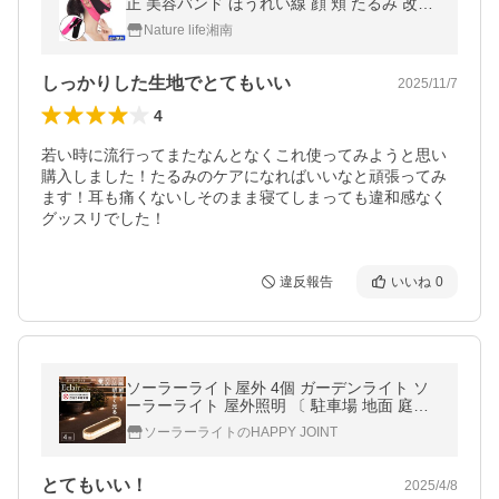
正 美容バンド ほうれい線 顔 頬 たるみ 改善
二重顎 防止 解消 ネコポス・封中
Nature life湘南
しっかりした生地でとてもいい
2025/11/7
4
若い時に流行ってまたなんとなくこれ使ってみようと思い
購入しました！たるみのケアになればいいなと頑張ってみ
ます！耳も痛くないしそのまま寝てしまっても違和感なく
グッスリでした！
違反報告
いいね
0
ソーラーライト屋外 4個 ガーデンライト ソ
ーラーライト 屋外照明 〔 駐車場 地面 庭ラ
イト 玄関 防水 おしゃれ エクレア
ソーラーライトのHAPPY JOINT
とてもいい！
2025/4/8