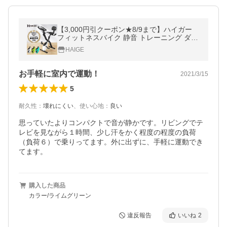
【3,000円引クーポン★8/9まで】ハイガー
フィットネスバイク 静音 トレーニング ダイ
エット 宅トレ 家庭用 折りたたみ HG-QB-J9
HAIGE
17B 1年保証
お手軽に室内で運動！
2021/3/15
5
耐久性
：
壊れにくい
、
使い心地
：
良い
思っていたよりコンパクトで音が静かです。リビングでテ
レビを見ながら１時間、少し汗をかく程度の程度の負荷
（負荷６）で乗りってます。外に出ずに、手軽に運動でき
てます。
購入した商品
カラー/ライムグリーン
違反報告
いいね
2