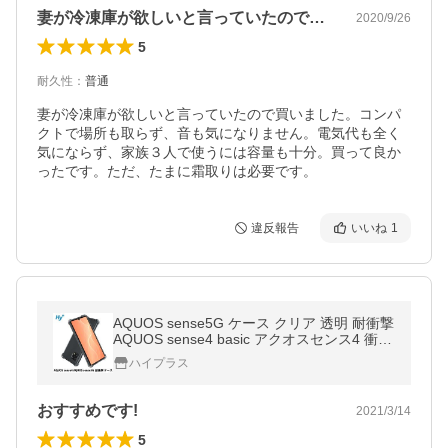
妻が冷凍庫が欲しいと言っていたので買い…
2020/9/26
5
耐久性
：
普通
妻が冷凍庫が欲しいと言っていたので買いました。コンパ
クトで場所も取らず、音も気になりません。電気代も全く
気にならず、家族３人で使うには容量も十分。買って良か
ったです。ただ、たまに霜取りは必要です。
違反報告
いいね
1
AQUOS sense5G ケース クリア 透明 耐衝撃
AQUOS sense4 basic アクオスセンス4 衝撃
吸収 米軍MIL規格 ストラップホール付
ハイプラス
おすすめです!
2021/3/14
5