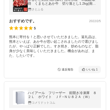
得 くまもとあか牛 切り落とし1.2kg(南阿
蘇村)
さとふる
おすすめです。
2022/2/5
5
熊本に寄付を！と思いさせていただきました。返礼品は、
熊本といえば、あか牛が思い起こされましたので選びまし
たが、やっぱり正解でした。すき焼き、炒めものなど、脂
身が少なく美味しくいただきました。機会があれば、ま
た、したいです。
違反報告
いいね
1
ハイアール フリーザー 前開き冷凍庫 ８
２Ｌ ホワイト ＪＦ−ＮＵ８２Ａ（Ｗ）
コメリドットコム