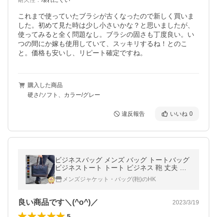
耐久性
：
壊れにくい
これまで使っていたブラシが古くなったので新しく買いま
した。初めて見た時は少し小さいかな？と思いましたが、
使ってみると全く問題なし。ブラシの固さも丁度良い。い
つの間にか嫁も使用していて、スッキリするね！とのこ
と。価格も安いし、リピート確定ですね。
購入した商品
硬さ/ソフト、カラー/グレー
違反報告
いいね
0
ビジネスバッグ メンズ バッグ トートバッグ
ビジネストート トート ビジネス 鞄 丈夫 お
しゃれ 通勤 通学 A4 B4 合成皮革 秋 冬 春 夏
メンズジャケット・バッグ(鞄)のHK
良い商品です＼(^o^)／
2023/3/19
5