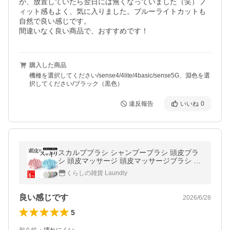
が、放置していたら翌日には無くなっていました（笑）フ
ィット感もよく、気に入りました。ブルーライトカットも
自然で良い感じです。

間違いなく良い商品で、おすすめです！
購入した商品
機種を選択してください/sense4/4lite/4basic/sense5G、淵色を選
択してください/ブラック（黒色）
違反報告
いいね
0
スカルプブラシ シャンプーブラシ 頭皮ブラ
シ 頭皮マッサージ 頭皮マッサージブラシ ヘ
アブラシ くし コーム ヘッドブラシ
くらしの雑貨 Laundly
良い感じです
2026/6/28
5