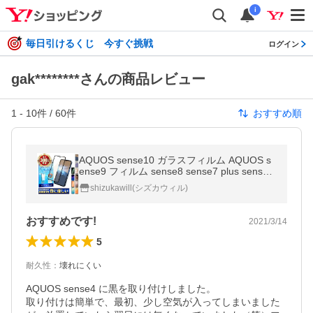
i
毎日引けるくじ 今すぐ挑戦
ログイン
gak********さんの商品レビュー
1
-
10
件 /
60
件
おすすめ順
AQUOS sense10 ガラスフィルム AQUOS s
ense9 フィルム sense8 sense7 plus sense6
s sense6 sense5G sense4 sense3 plus sens
shizukawill(シズカウィル)
e2 アクオス 全面保護 シズカウィル
おすすめです!
2021/3/14
5
耐久性
：
壊れにくい
AQUOS sense4 に黒を取り付けしました。

取り付けは簡単で、最初、少し空気が入ってしまいました