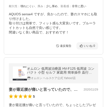
耐久性
：
壊れにくい
、
厚み
：
少し厚め
、
装着感
：
非常に悪い
AQUOS sense4 ですが、良かったので、妻のスマホにも取
り付けました。

取り付けは簡単で、フィット感も大変良いです。ブルーラ
イトカットも自然で良い感じです。

間違いなく良い商品で、おすすめです！
違反報告
いいね
0
オムロン 低周波治療器 HV-F125 低周波 コン
パクト 小型 セルフ 家庭用 簡単操作 血行促
進 ひざ 肩 腰 ひ じ 疲労回復 筋肉 関節 ふく
オムロン ヘルスケア公式 Yahoo!店
らはぎ 肩こり 腰痛 こり
妻が最近腰が痛いと言っていたので、ちょ…
2020/11/29
5
妻が最近腰が痛いと言っていたので、ちょっとしたプレゼ