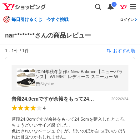
i
毎日引けるくじ 今すぐ挑戦
ログイン
nar********さんの商品レビュー
1
-
1
件 /
1
件
おすすめ順
2024年秋冬新作♪ New Balance【ニューバラ
ンス】 WL996T レディース スニーカー WL9
96TAA WL996TAB WL996TAC WL996TBA
Skyblue
WL996TBB WL996TBD
普段24.0cmですが余裕をもって24…
2022/2/24
4
普段24.0cmですが余裕をもって24.5cmを購入したところ、
ちょうどいいサイズ感でした。

色はきれいなベージュですが、思いのほか白っぽいので汚