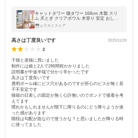
キャットタワー 猫タワー 168cm 木製 スリ
ム 爪とぎ クリアボウル 木登り 安定 おしゃ
れ 据え置き 大型猫 中型 おしゃれ 省スベー
ムラカミストア
ス
高さは丁度良いです
2025/11/29
2
子猫と老猫に買いました

制作には娘と2人で2時間程かかりました

説明書が中途半端で分かり辛かったです

高さは丁度良いです

透明ボール縁にビス穴があるのですが肝心のビスが無く若
干不安定です

猫箱の日差しの固定が無く心許無いのでボンドで接着を考
えてます

慣れかもしれませんが階下に降りるのにどう降りようか迷
った感があります

階段は勾配が急なので使うかな？と思いましたが降りる時
に使ってました
