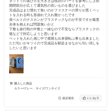
ネットでの選び方を大きさは既存のハードを参考にし上部
開閉部分が広くて通気性の良いものを選びました

完成品はまだ慣れて無いのかファスナーの滑りが悪くペッ
トを入れる時も形崩れで入れ難かったです

肩ベルトのナスカンがプラスチックなのが不安ですが最悪
全体を抱えれば問題無いかと

下敷も旅行鞄の中敷と一緒なので不安ならプラスチックの
籠などで対応しようと思います

ペットを入れた感じ中で展開も出来寝転ぶ事も出来ました

ただ匂いがキツイので完成品を馴染ませながら匂い消しを
したいと思います
購入した商品
カラー/グレー、サイズ/ワンサイズ
違反報告
いいね
0