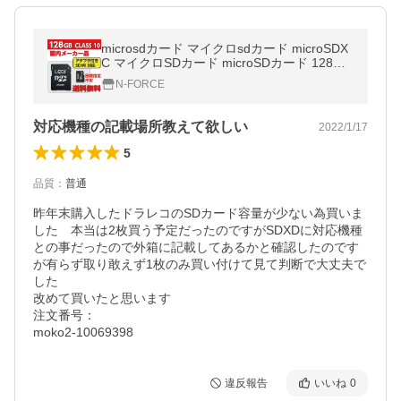
microsdカード マイクロsdカード microSDX
C マイクロSDカード microSDカード 128GB
CLASS10
N-FORCE
対応機種の記載場所教えて欲しい
2022/1/17
5
品質
：
普通
昨年末購入したドラレコのSDカード容量が少ない為買いま
した　本当は2枚買う予定だったのですがSDXDに対応機種
との事だったので外箱に記載してあるかと確認したのです
が有らず取り敢えず1枚のみ買い付けて見て判断で大丈夫で
した

改めて買いたと思います

注文番号：

moko2-10069398
違反報告
いいね
0