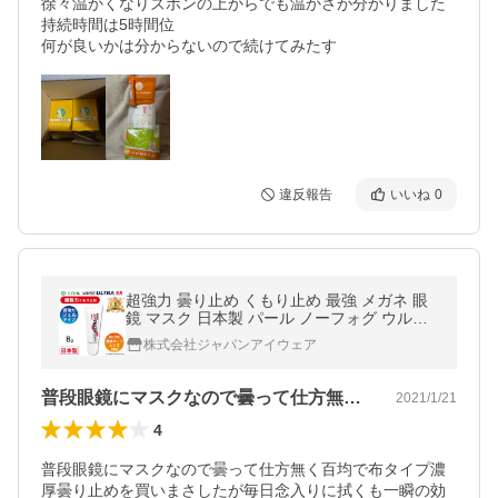
徐々温かくなりズボンの上からでも温かさが分かりました

持続時間は5時間位

何が良いかは分からないので続けてみたす
違反報告
いいね
0
超強力 曇り止め くもり止め 最強 メガネ 眼
鏡 マスク 日本製 パール ノーフォグ ウルト
ラEX ノーフォグ・ウルトラEX メガネくもり
株式会社ジャパンアイウェア
どめ クリーナー PEARL 爆買
普段眼鏡にマスクなので曇って仕方無く百…
2021/1/21
4
普段眼鏡にマスクなので曇って仕方無く百均で布タイプ濃
厚曇り止めを買いまさしたが毎日念入りに拭くも一瞬の効