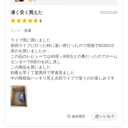
凄く安く買えた
2023/10/28
5
ピント
：
普通
ライブ用に買いました

前回ライブに行った時に遠い席だったので現地で¥220の3
倍のを買いましたが…

この品のレビューでは40倍→8倍位との事だったのでホーム
センターで8倍のを試し見し

この商品を買いました

到着も早く丁度満月で早速見ました

違反報告
いいね
0