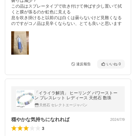
曇りは減少？

この品はスプレータイプで吹き付けて伸ばす少し置いて拭
くと膜が張るのか虹色に見える　

息を吹き掛けると以前のは白くは曇らないけど見難くなる
違反報告
いいね
0
「イライラ解消」 ヒーリング パワーストー
ン ブレスレット レディース 天然石 数珠
天然石 セレクトエージャパン
穏やかな気持ちになれれば
2024/7/9
3