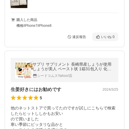
購入した商品
機種/iPhone7/iPhone8
違反報告
いいね
0
サプリ サプリメント 長崎県産しょうが使用
しょうが美人 ペースト状 1箱31包入り 化学
調味料 着色料 保存料 香料 全て一切不使用
シードコムスYahoo!店
生姜好きにはお勧めです
2024/3/25
5
他のネットストアで買ってたのですが試しにこちらで検索
したらヒットししかもお安い

ので買いました

寒い季節にピッタリな品かと
