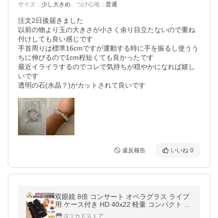
サイズ
：
少し大きめ
、
つけ心地
：
普通
注文2日後届きました

以前の物より玉の大きさが小さく余り目立たないので重ね
付けしても良い感じです

手首周りは標準16cmですが運動する時に手を振るし使うう
ちに伸びるので1cm程短くても良かったです

最近イライラするのでコレで気持ちが穏やかになれば嬉し
いです

透明の石(水晶？)がカットされて良いです
違反報告
いいね
0
双眼鏡 8倍 コンサート オペラグラス ライブ
用 ケース付き HD 40x22 軽量 コンパクト 望
遠鏡 高性能双眼鏡ズーム おすすめ 野鳥
ヨツカドストア