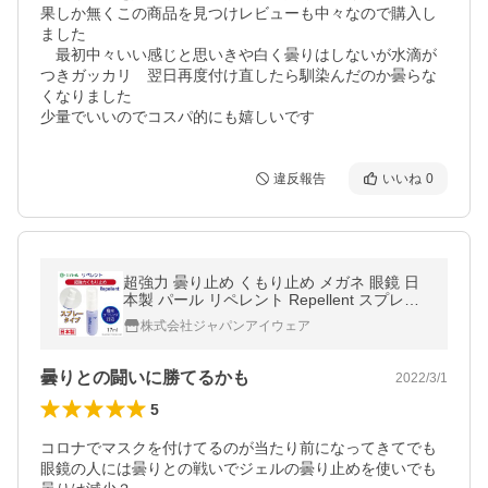
果しか無くこの商品を見つけレビューも中々なので購入し
ました

　最初中々いい感じと思いきや白く曇りはしないが水滴が
つきガッカリ　翌日再度付け直したら馴染んだのか曇らな
くなりました

少量でいいのでコスパ的にも嬉しいです
違反報告
いいね
0
超強力 曇り止め くもり止め メガネ 眼鏡 日
本製 パール リペレント Repellent スプレー
タイプ メガネのくもり止め クリーナー PEA
株式会社ジャパンアイウェア
RL レンズ 汚れ くもり 爆買
曇りとの闘いに勝てるかも
2022/3/1
5
コロナでマスクを付けてるのが当たり前になってきてでも
眼鏡の人には曇りとの戦いでジェルの曇り止めを使いでも