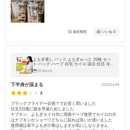
違反報告
いいね
0
よもぎ蒸し パッド よもぎゅっと 20枚 セッ
ト パック ハーブ 自宅 カイロ 温活 妊活 冷え
性 冷え対策 グッズ 低温 寒さ 温熱 シート お
Dr.Secret
またカイロ
下半身が温まる
2025/11/29
3
ブラックフライデー企画？でお安く買いました

注文2日後に届き早速ためしました

ナプキン、よもぎカイロ共に両面テープ使用でカイロの方
はナプキンかショーツどちらに貼れば良いか迷いました

使用感は若干よもぎの香はしますが気にしなりません
