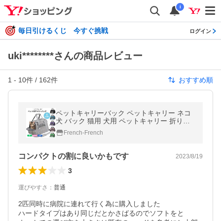
i
毎日引けるくじ 今すぐ挑戦
ログイン
uki********さんの商品レビュー
1
-
10
件 /
162
件
おすすめ順
ペットキャリーバック ペットキャリー ネコ
犬 バック 猫用 犬用 ペットキャリー 折り畳
み ショルダーキャリー 子犬 子猫 ペット用品
French-French
コンパクトの割に良いかもです
2023/8/19
3
運びやすさ
：
普通
2匹同時に病院に連れて行く為に購入しました

ハードタイプはあり同じだとかさばるのでソフトをと
