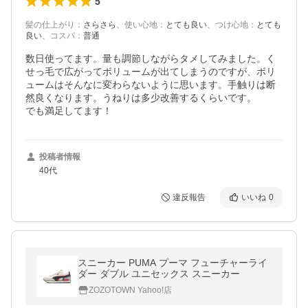
5
髪の仕上がり
：
さらさら
、
使い心地
：
とても良い
、
つけ心地
：
とても
良い
、
コスパ
：
普通
数日使ってます。量も調節しながらタメしてみました。く
せっ毛で広がってボリュームが出てしまうのですが、ボリ
ュームはそんなに変わらないように思います。手触りは断
然良くなります。うねりは多少改善するくらいです。

でも満足してます！
投稿者情報
40代
違反報告
いいね
0
スニーカー PUMA プーマ フューチャーライ
ダー ダブル ユニセックス スニーカー
ZOZOTOWN Yahoo!店