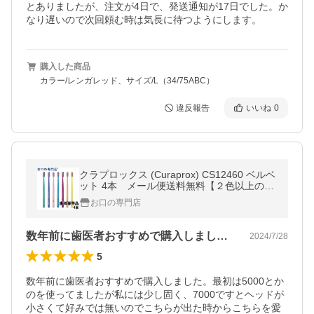
とありましたが、注文が4日で、発送通知が17日でした。か
なり遅いので次回頼む時は気長に待つようにします。
購入した商品
カラー/レンガレッド、サイズ/L（34/75ABC）
違反報告
いいね
0
クラプロックス (Curaprox) CS12460 ベルベ
ット 4本 メール便送料無料【２色以上のア
ソート】
お口の専門店
数年前に歯医者おすすめで購入しました。…
2024/7/28
5
数年前に歯医者おすすめで購入しました。最初は5000とか
のを使ってましたが私には少し固く、7000ですとヘッドが
小さくて好みでは無いのでこちらが出た時からこちらを愛