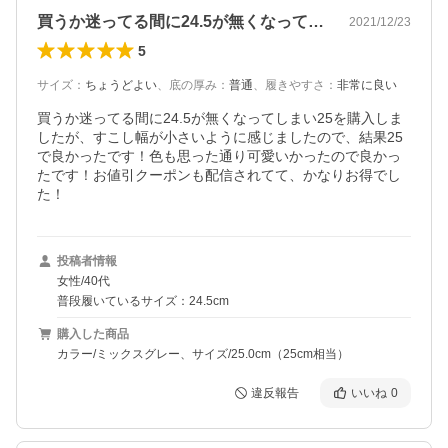
買うか迷ってる間に24.5が無くなって…
2021/12/23
5
サイズ
：
ちょうどよい
、
底の厚み
：
普通
、
履きやすさ
：
非常に良い
買うか迷ってる間に24.5が無くなってしまい25を購入しま
したが、すこし幅が小さいように感じましたので、結果25
で良かったです！色も思った通り可愛いかったので良かっ
たです！お値引クーポンも配信されてて、かなりお得でし
た！
投稿者情報
女性/40代
普段履いているサイズ：24.5cm
購入した商品
カラー/ミックスグレー、サイズ/25.0cm（25cm相当）
違反報告
いいね
0