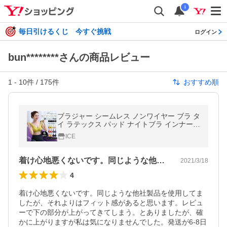
i
毎日引けるくじ 今すぐ挑戦
ログイン
bun********さんの商品レビュー
1
-
10
件 /
175
件
おすすめ順
ブラジャー シームレス ノンワイヤー ブラ タ
イ ラテックス パッド ナイトブラ インナー
レディース スポーツブラ 美胸 ブラジャー 盛
ICE
れる 谷間 下着 快適
着け心地悪くないです。同じような他社製…
2021/3/18
4
着け心地悪くないです。同じような他社製品を使用してま
したが、それよりはフィット感があると思います。レビュ
ーで下の部分が上がってきてしまう。とありましたが、確
かに上がりますが私は気になりませんでした。発送が6-8日