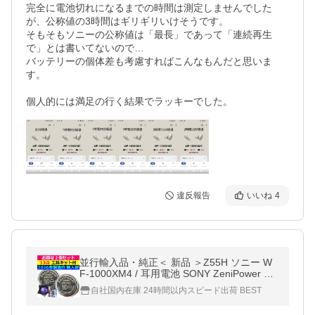
完全に電池切れになるまでの時間は測定しませんでした
が、公称値の3時間はギリギリいけそうです。

そもそもソニーの公称値は「最長」であって「連続再生
で」とは書いてないので…

バッテリーの個体差も考慮すればこんなもんだと思いま
す。

個人的には満足の行く結果でラッキーでした。
違反報告
いいね
4
並行輸入品・純正＜ 新品 ＞Z55H ソニー W
F-1000XM4 / 耳用電池 SONY ZeniPower 電
圧制限:3.85V
自社国内在庫 24時間以内スピード出荷 BEST