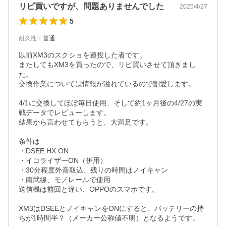
リピ買いですが、問題ありませんでした
2025/4/27
5
耐久性
：
普通
以前XM3のスクショを連投した者です。

またしてもXM3を買ったので、リピ買いさせて頂きまし
た。

交換作業については情報が溢れているので割愛します。

4/1に交換してほぼ毎日使用、そして約1ヶ月後の4/27の実
戦データでレビューします。

結果から言わせてもらうと、大満足です。

条件は

・DSEE HX ON

・イコライザーON（併用）

・30分程度外音取込、残りの時間はノイキャン

・南武線、モノレールで使用

送信機は前回と違い、OPPOのスマホです。

XM3はDSEEとノイキャンをONにすると、バッテリーの持
ちが1時間半？（メーカー公称値不明）となるようです。
