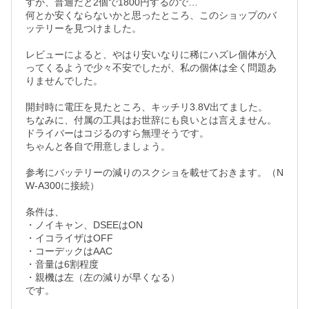
すが、普通だと2個で1800円するので…

何とか安くならないかと思ったところ、このショップのバ
ッテリーを見つけました。

レビューによると、やはり安いなりに稀にハズレ個体が入
ってくるようで少々不安でしたが、私の個体は全く問題あ
りませんでした。

開封時に電圧を見たところ、キッチリ3.8V出てました。

ちなみに、付属の工具はお世辞にも良いとは言えません。

ドライバーはコジるのすら無理そうです。

ちゃんと各自で用意しましょう。

参考にバッテリーの減りのスクショを載せておきます。（N
W-A300に接続）

条件は、

・ノイキャン、DSEEはON

・イコライザはOFF

・コーデックはAAC

・音量は6割程度

・親機は左（左の減りが早くなる）

です。
