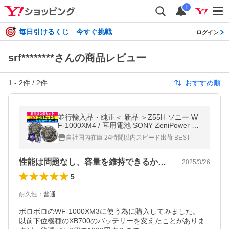
i
毎日引けるくじ 今すぐ挑戦
ログイン
srf********さんの商品レビュー
1
-
2
件 /
2
件
おすすめ順
並行輸入品・純正＜ 新品 ＞Z55H ソニー W
F-1000XM4 / 耳用電池 SONY ZeniPower 電
圧制限:3.85V
自社国内在庫 24時間以内スピード出荷 BEST
性能は問題なし、容量を維持できるか期待
2025/3/26
5
耐久性
：
普通
ボロボロのWF-1000XM3に使う為に購入してみました。

以前下位機種のXB700のバッテリーを変えたことがありま