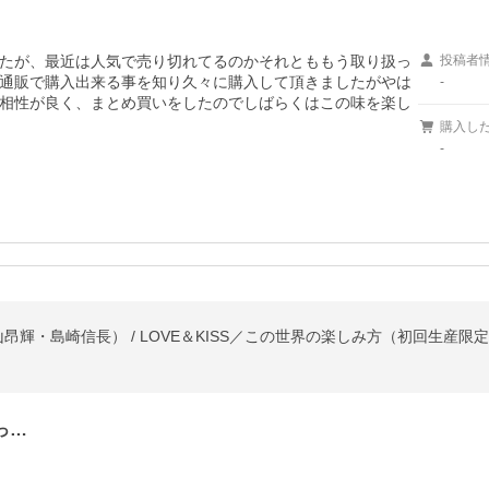
たが、最近は人気で売り切れてるのかそれとももう取り扱っ
投稿者
通販で購入出来る事を知り久々に購入して頂きましたがやは
-
相性が良く、まとめ買いをしたのでしばらくはこの味を楽し
購入し
-
昂輝・島崎信長） / LOVE＆KISS／この世界の楽しみ方（初回生産限定盤／Ty
っ…