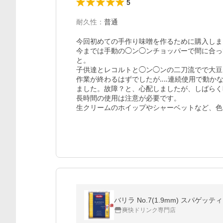
5
耐久性
：
普通
今回初めての手作り味噌を作るために購入しま
今までは手動の◯ン◯ンチョッパーで間に合っ
と。

子供達とレコルトと◯ン◯ンの二刀流でで大豆
作業が終わるはずでしたが‥‥連続使用で動か
ました。故障？と、心配しましたが、しばらく
長時間の使用は注意が必要です。

生クリームのホイップやシャーベットなど、色
バリラ No.7(1.9mm) スパゲッティ 業
爽快ドリンク専門店