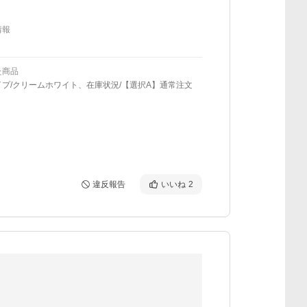
情報
た商品
プ/クリームホワイト、在庫状況/【選択A】通常注文
違反報告
いいね
2