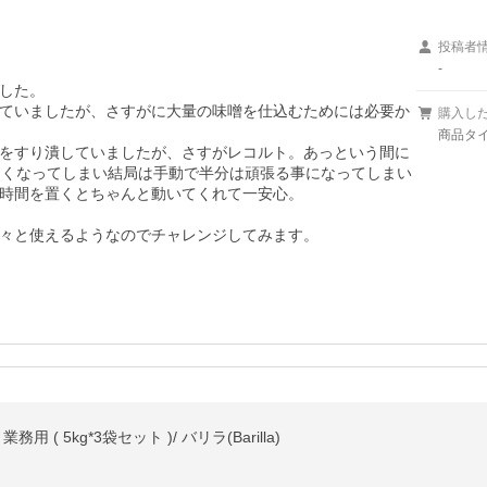
投稿者
-
した。

ていましたが、さすがに大量の味噌を仕込むためには必要か
購入し
商品タイ
をすり潰していましたが、さすがレコルト。あっという間に
なくなってしまい結局は手動で半分は頑張る事になってしまい
時間を置くとちゃんと動いてくれて一安心。

々と使えるようなのでチャレンジしてみます。
務用 ( 5kg*3袋セット )/ バリラ(Barilla)