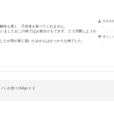
投稿者
酸味も薄く、子供達も食べてくれません。

-
まいましたがこの味ではお裾分けもできず、どう消費しようか
購入し
したが我が家に届いたみかんはがっかりな物でした。
-
/ いか担々150g×１２