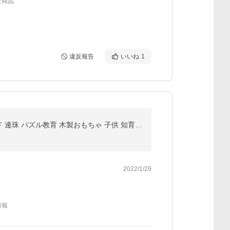
た商品
違反報告
いいね
1
両面チェス盤 ダイヤモンドゲーム 五目ならべ フライトチェス 親子ゲーム キッズ チェッカー ゲームボード 連珠 パズル教育 木製おもちゃ 子供 知育玩具
2022/1/29
情報