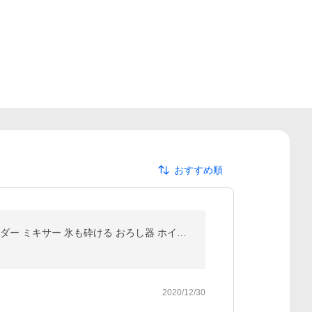
おすすめ順
2大特典［ recolte Capsule Cutter Bonne ］フードプロセッサー カプセルカッター ボンヌ レコルト ブレンダー ミキサー 氷も砕ける おろし器 ホイップ RCP-3
2020/12/30