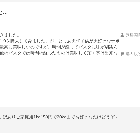
と…
きました。

投稿者
1.9を購入してみました。が、とりあえず子供が大好きなナポ
-
最高に美味しいのですが、時間が経ってパスタに味が馴染ん
他のパスタでは時間の経ったものは美味しく頂く事は出来な
購入し
-
 訳ありご家庭用1kg150円で20kgまでお好きなだけどうぞ♪