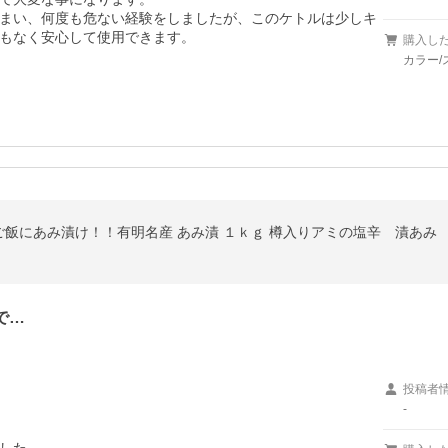
まい、何度も危ない経験をしましたが、このケトルは少しキ
もなく安心して使用できます。
購入し
カラー/
飯にあみ漬け！！有明名産 あみ漬 １ｋｇ 樽入りアミの塩辛 漬あみ
で…
投稿者
-