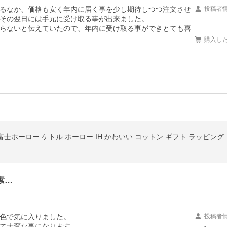
るなか、価格も安く年内に届く事を少し期待しつつ注文させ
投稿者
その翌日には手元に受け取る事が出来ました。

-
らないと伝えていたので、年内に受け取る事ができとても喜
購入し
-
 富士ホーロー ケトル ホーロー IH かわいい コットン ギフト ラッピング
素…
色で気に入りました。

投稿者
て大変な事になります。

-