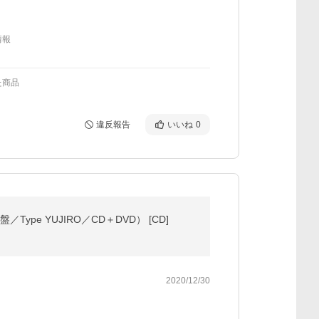
情報
た商品
違反報告
いいね
0
pe YUJIRO／CD＋DVD） [CD]
2020/12/30