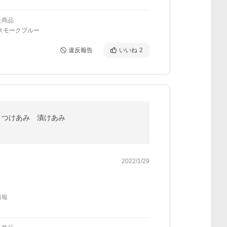
た商品
スモークブルー
違反報告
いいね
2
 つけあみ 漬けあみ
2022/1/29
情報