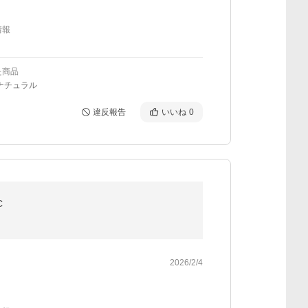
情報
た商品
ナチュラル
違反報告
いいね
0
C
2026/2/4