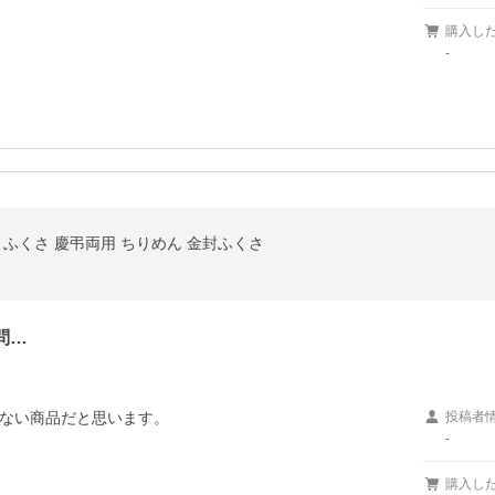
購入し
-
ふくさ 慶弔両用 ちりめん 金封ふくさ
問…
ない商品だと思います。

投稿者
-
購入し