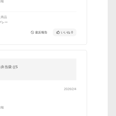
情報
た商品
グレー
違反報告
いいね
0
当袋 ((S
2026/2/4
情報