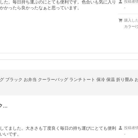
した。毎日持ち運ぶのにとても便利です。色合いも気に入り
投稿者
かかったら良かったなぁと思っています。
-
購入し
カラー/
 ブラック お弁当 クーラーバッグ ランチトート 保冷 保温 折り畳み お弁
ク…
してました。大きさも丁度良く毎日の持ち運びにとても便利
投稿者
いいです。
-