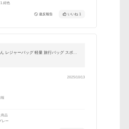
1.紺色
違反報告
いいね
1
爆買 ＼2点ご購入で100円OFF／ ボストンバッグ 大きい 収納袋 大容量 布団収納 超巨大バッグ 大きいかばん レジャーバッグ 軽量 旅行バッグ スポーツ ジム 撥水
2025/10/13
情報
た商品
グレー