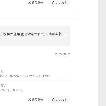
違反報告
いいね
0
2点100円オフ！即納 シューズカバー レインシューズ 靴用防水カバーレインウェア防水ブーツカバー 滑り止め 男女兼用 雨雪対策汚れ防止 簡単装着 折り畳み収納可
2025/10/12
情報
0歳以上
普段履いているサイズ：24.5cm
た商品
ホワイト、サイズ/L
違反報告
いいね
0