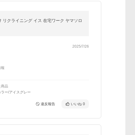
掛け リクライニング イス 在宅ワーク ヤマソロ
2025/7/26
情報
た商品
カラー/アイスグレー
違反報告
いいね
0