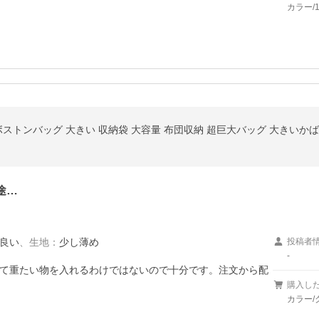
カラー/1
途…
良い
、
生地
：
少し薄め
投稿者
-
て重たい物を入れるわけではないので十分です。注文から配
購入し
カラー/