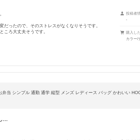


投稿者
-
変だったので、そのストレスがなくなりそうです。

ところ大丈夫そうです。
購入し
カラー/
お弁当 シンプル 通勤 通学 縦型 メンズ レディース バッグ かわいい HO
し…