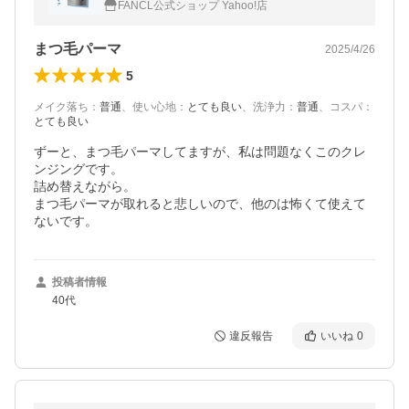
FANCL公式ショップ Yahoo!店
イル ファンケル FANCL 公式
まつ毛パーマ
2025/4/26
5
メイク落ち
：
普通
、
使い心地
：
とても良い
、
洗浄力
：
普通
、
コスパ
：
とても良い
ずーと、まつ毛パーマしてますが、私は問題なくこのクレ
ンジングです。

詰め替えながら。

まつ毛パーマが取れると悲しいので、他のは怖くて使えて
ないです。
投稿者情報
40代
違反報告
いいね
0