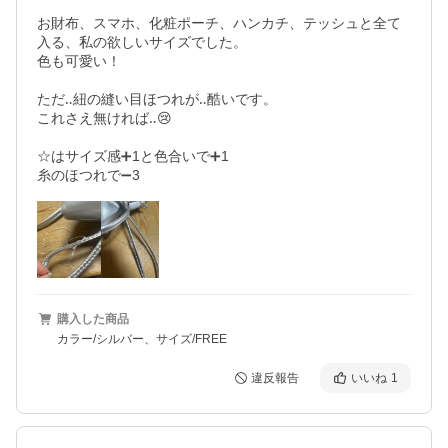
お財布、スマホ、化粧ポーチ、ハンカチ、テッシュと全て
入る、私の欲しいサイズでした。

色も可愛い！

ただ‥紐の縫い目ほつれが‥酷いです。

これさえ無ければ‥😢

☆はサイズ感➕1と色合いで➕1

糸のほつれで➖3
購入した商品
カラー/シルバー、サイズ/FREE
違反報告
いいね
1