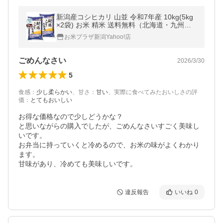
新潟産コシヒカリ 山並 令和7年産 10kg(5kg
×2袋) お米 精米 送料無料（北海道・九州・
沖縄除く）まとめ買い
お米プラザ新潟Yahoo!店
ごめんなさい
2026/3/30
5
食感
：
少し柔らかい
、
甘さ
：
甘い
、
実際に食べてみたおいしさの評
価
：
とてもおいしい
お得な価格なので少しどうかな？

と思いながらの購入でしたが、ごめんなさいすごく美味し
いです。

お弁当に持っていくと冷めるので、お米の味がよくわかり
ます。

甘味があり、冷めても美味しいです。
違反報告
いいね
0