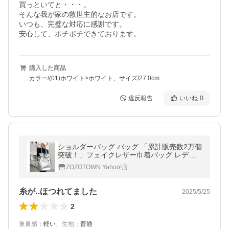
買っといてと・・・。

そんな我が家の救世主的なお店です。

いつも、完璧な対応に感謝です。

安心して、ポチポチできております。
購入した商品
カラー/(01)ホワイト×ホワイト、サイズ/27.0cm
違反報告
いいね
0
ショルダーバッグ バッグ 「累計販売数2万個
突破！」フェイクレザー巾着バッグ レディ
ース
ZOZOTOWN Yahoo!店
糸が‥ほつれてました
2025/5/25
2
重量感
：
軽い
、
生地
：
普通