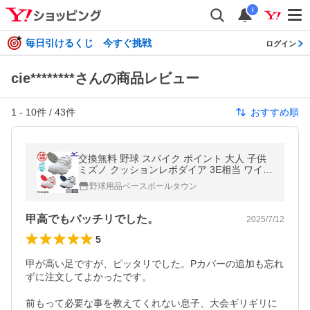
i
毎日引けるくじ 今すぐ挑戦
ログイン
cie********さんの商品レビュー
1
-
10
件 /
43
件
おすすめ順
交換無料 野球 スパイク ポイント 大人 子供
ミズノ クッションレボダイア 3E相当 ワイド
マジックテープ 11GP2526 Pカバー(P革)加
野球用品ベースボールタウン
工可
甲高でもバッチリでした。
2025/7/12
5
甲が高い足ですが、ピッタリでした。Pカバーの追加も忘れ
ずに注文してよかったです。

前もって必要な事を教えてくれない息子、大会ギリギリに