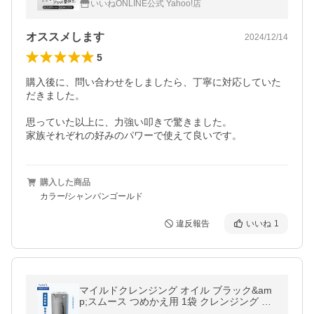
いいねONLINE公式 Yahoo!店
ケア MINI ミニ 父の日 RELX
オススメします
2024/12/14
5
購入後に、問い合わせをしましたら、丁寧に対応していた
だきました。

思っていた以上に、力強い叩きで驚きました。

家族それぞれの好みのパワーで使えて良いです。
購入した商品
カラー/シャンパンゴールド
違反報告
いいね
1
マイルドクレンジング オイル ブラック&am
p;スムース つめかえ用 1袋 クレンジング マ
イクレ 無添加 毛穴 マイルドクレンジングオ