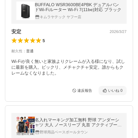
BUFFALO WSR3600BE4PBK デュアルバン
ドWi-Fiルーター Wi-Fi 7(11be)対応 ブラック
キムラヤテック ヤフー店
安定
2026/3/27
5
耐久性
：
普通
Wi-Fiが良く無いと家族よりクレームが入る様になり、試し
に最新を購入。ビックリ、メチャクチャ安定。誰からもク
レームなくなりました。
違反報告
いいね
0
名入れマーキング加工無料 野球 アンダーシ
ャツ 大人 ノースリーブ 丸首 アクティブーム
コンフォートインナー カモ柄 吸汗速乾 交換
野球用品ベースボールタウン
往復送料無料 加工可能(P)