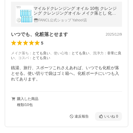
マイルドクレンジング オイル 10包 クレンジ
ング クレンジングオイル メイク落とし 化粧
品 マイクレ 毛穴 無添加 ファンケル FANCL
FANCL公式ショップ Yahoo!店
公式
いつでも、化粧落とせます
2025/12/9
5
メイク落ち
：
とても良い
、
使い心地
：
とても良い
、
洗浄力
：
非常に良
い
、
コスパ
：
とても良い
銭湯、旅行、スポーツこれさえあれば、いつでも化粧が落
とせる。使い切りで袋はゴミ箱へ。化粧ポーチにいつも入
れてあります。
購入した商品
種類/10包
違反報告
いいね
0