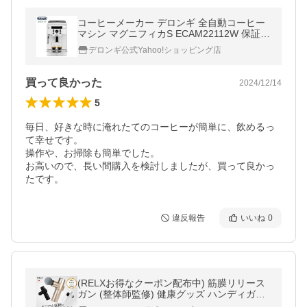
コーヒーメーカー デロンギ 全自動コーヒー
マシン マグニフィカS ECAM22112W 保証期
間最大3年 delonghi 豆から挽く エスプレッ
デロンギ公式Yahoo!ショッピング店
ソ
買って良かった
2024/12/14
5
毎日、好きな時に淹れたてのコーヒーが簡単に、飲めるっ
て幸せです。

操作や、お掃除も簡単でした。

お高いので、長い間購入を検討しましたが、買って良かっ
たです。
違反報告
いいね
0
(RELXお得なクーポン配布中) 筋膜リリース
ガン (整体師監修) 健康グッズ ハンディガン
小型 筋膜リリース ガン 軽量 トータルボディ