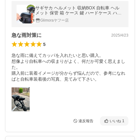
サギサカ ヘルメット 収納BOX 自転車 ヘル
メット 保管 箱 ケース 鍵 ハードケース ハー
ド はこ 収納 盗難防止 ブラック カゴ 荷台 取
Glimoraヤフー店
付 ヘルメットケース 防犯
急な雨対策に
2025/4/23
5
急な雨に備えてカッパを入れたいと思い購入。

想像より自転車への収まりがよく、何だか可愛く思えまし
た。

購入前に装着イメージが分からず悩んだので、参考になれ
ばと自転車装着後の写真、見てみて下さい。
違反報告
いいね
1