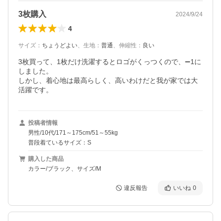
3枚購入
2024/9/24
4
サイズ
：
ちょうどよい
、
生地
：
普通
、
伸縮性
：
良い
3枚買って、1枚だけ洗濯するとロゴがくっつくので、➖1に
しました。

しかし、着心地は最高らしく、高いわけだと我が家では大
活躍です。
投稿者情報
男性/10代/171～175cm/51～55kg
普段着ているサイズ：S
購入した商品
カラー/ブラック、サイズ/M
違反報告
いいね
0