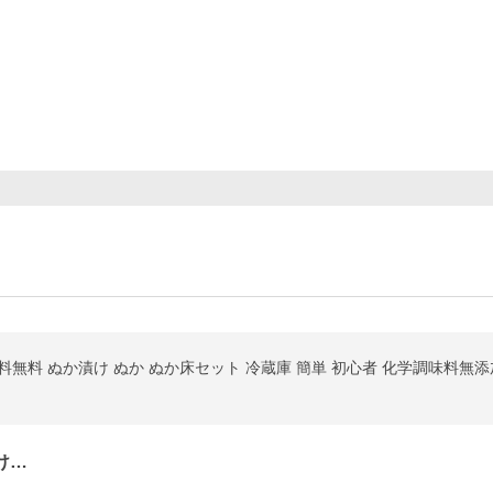
 送料無料 ぬか漬け ぬか ぬか床セット 冷蔵庫 簡単 初心者 化学調味料無
け…