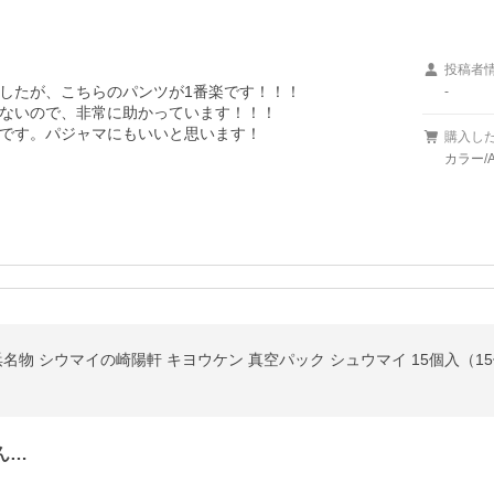
投稿者
したが、こちらのパンツが1番楽です！！！

-
ないので、非常に助かっています！！！

です。パジャマにもいいと思います！

購入し
カラー/
名物 シウマイの崎陽軒 キヨウケン 真空パック シュウマイ 15個入（15
ん…