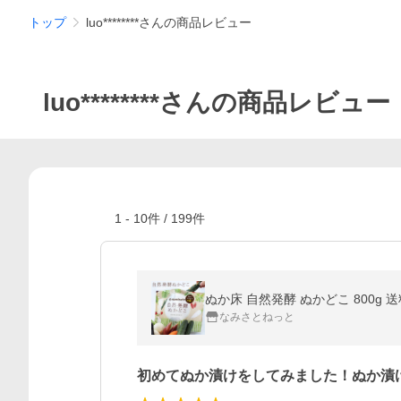
トップ
luo********さんの商品レビュー
luo********さんの商品レビュー
1
-
10
件 /
199
件
ぬか床 自然発酵 ぬかどこ 800g
なみさとねっと
初めてぬか漬けをしてみました！ぬか漬