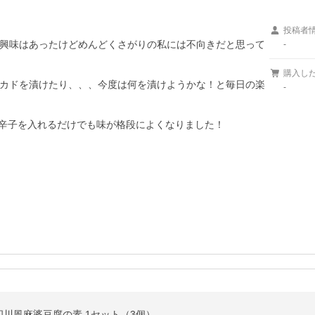
投稿者
興味はあったけどめんどくさがりの私には不向きだと思って
-
購入し
カドを漬けたり、、、今度は何を漬けようかな！と毎日の楽
-
辛子を入れるだけでも味が格段によくなりました！
川風麻婆豆腐の素 1セット（3個）