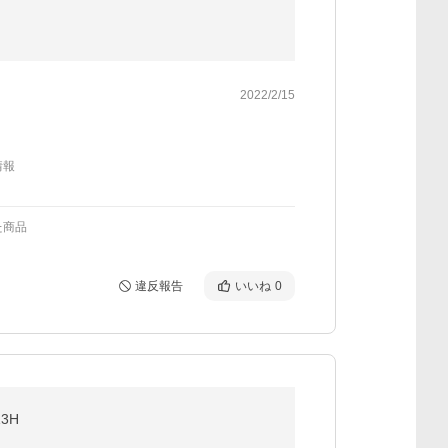
2022/2/15
情報
た商品
違反報告
いいね
0
3H