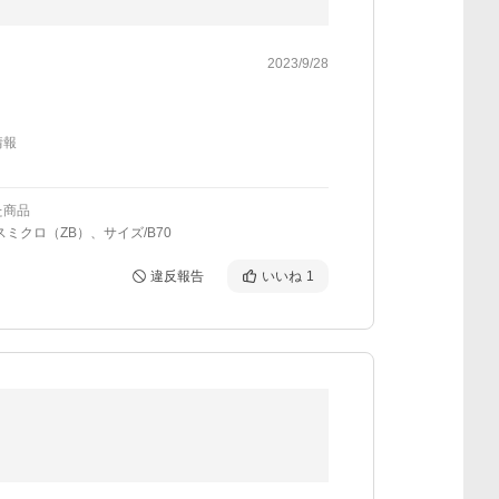
2023/9/28
情報
た商品
スミクロ（ZB）、サイズ/B70
違反報告
いいね
1