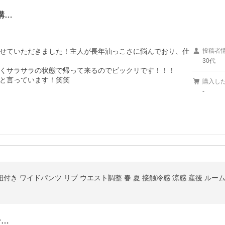
購…
せていただきました！主人が長年油っこさに悩んでおり、仕
投稿者
30代
くサラサラの状態で帰って来るのでビックリです！！！

と言っています！笑笑
購入し
-
紐付き ワイドパンツ リブ ウエスト調整 春 夏 接触冷感 涼感 産後 ルー
テ…