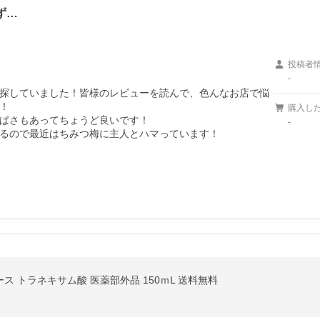
ず…
投稿者
-
探していました！皆様のレビューを読んで、色んなお店で悩


購入し
ぱさもあってちょうど良いです！

-
るので最近はちみつ梅に主人とハマっています！

ース トラネキサム酸 医薬部外品 150ｍL 送料無料