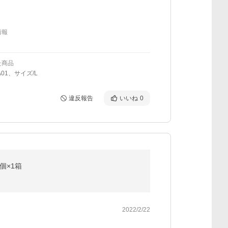
情報
た商品
A01、サイズ/L
違反報告
いいね
0
個×1箱
2022/2/22