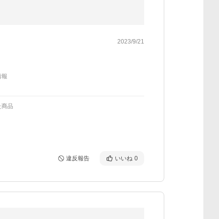
2023/9/21
情報
た商品
違反報告
いいね
0