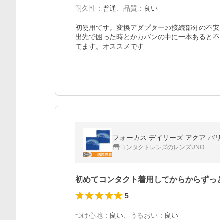
耐久性
：
普通
、
品質
：
良い
初使用です。変換アダプターの接続部分の不安
出先で困った時とかカバンの中に一本あると不
てます。オススメです
フォーカス デイリーズ アクア バリュー
コンタクトレンズのレンズUNO
初めてコンタクト着用してからからずっ
5
つけ心地
：
良い
、
うるおい
：
良い