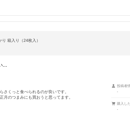
かり 箱入り（24枚入）
い…
投稿者
らさくっと食べられるのが良いです。

-
正月のつまみにも買おうと思ってます。
購入し
-