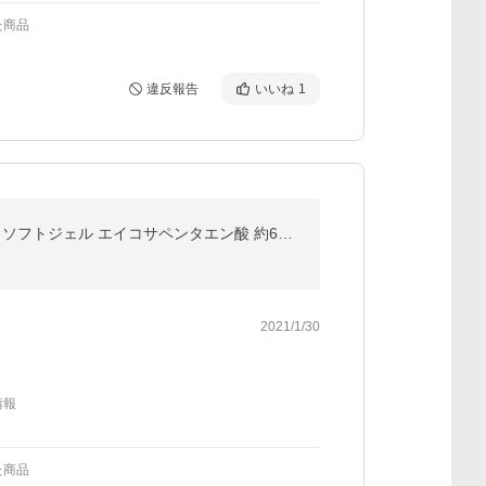
た商品
違反報告
いいね
1
[2個セット] ナウフーズ ウルトラオメガ3 EPA&amp;DHA サプリメント 180粒 NOW Foods Ultra Omega-3 ソフトジェル エイコサペンタエン酸 約6ヶ月分
2021/1/30
情報
た商品