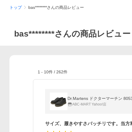
トップ
bas********さんの商品レビュー
bas********さんの商品レビュー
1
-
10
件 /
262
件
Dr.Martens ドクターマーチン 805
ABC-MART Yahoo!店
サイズ、履きやすさバッチリです。当方