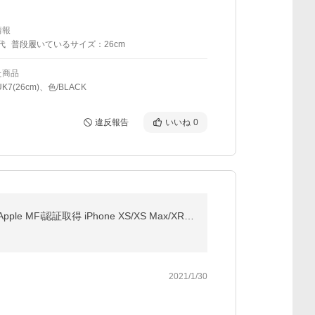
情報
代
普段履いているサイズ：26cm
た商品
K7(26cm)、色/BLACK
違反報告
いいね
0
アンカー ケーブル Anker PowerLine II 3-in-1 ケーブル ライトニング/USB-C/Micro USB端子対応ケーブル Apple MFi認証取得 iPhone XS/XS Max/XR 0.9m
2021/1/30