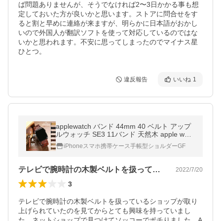
ば問題ありませんが、そうでなければ2〜3日かかる事も想
定しておいた方が良いかと思います。ストアに問合せをす
ると割と早めに連絡が来ますが、明らかに日本語がおかし
いので外国人が翻訳ソフトを使って対応しているのではな
いかと思われます。不安に思ってしまったのでマイナス星
違反報告
いいね
1
applewatch バンド 44mm 40 ベルト アップ
ルウォッチ SE3 11バンド 天然木 apple watc
h SE 40mm 46mm Ultra3 おしゃれ
iPhoneスマホ携帯ケース手帳型ショルダーGF
テレビで腕時計の木製ベルトを扱っている…
2022/7/20
3
テレビで腕時計の木製ベルトを扱っているショップが取り
上げられていたのを見てからとても興味を持っていまし
た。ネットショップで見つけてソッコーでポチりました。A