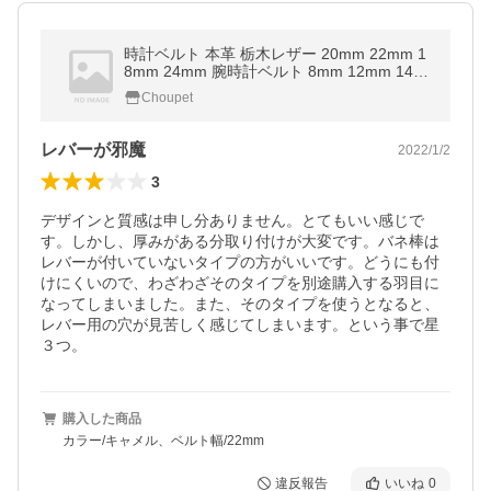
時計ベルト 本革 栃木レザー 20mm 22mm 1
8mm 24mm 腕時計ベルト 8mm 12mm 14m
m21mm 17mm 9mm 替えベルト 交換 レデ
Choupet
ィース 女性 メンズ 男性 おしゃれ ピン
レバーが邪魔
2022/1/2
3
デザインと質感は申し分ありません。とてもいい感じで
す。しかし、厚みがある分取り付けが大変です。バネ棒は
レバーが付いていないタイプの方がいいです。どうにも付
けにくいので、わざわざそのタイプを別途購入する羽目に
なってしまいました。また、そのタイプを使うとなると、
レバー用の穴が見苦しく感じてしまいます。という事で星
３つ。
購入した商品
カラー/キャメル、ベルト幅/22mm
違反報告
いいね
0