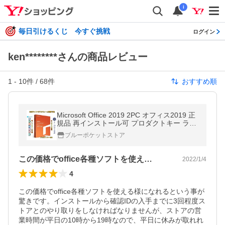
i
毎日引けるくじ 今すぐ挑戦
ログイン
ken********さんの商品レビュー
1
-
10
件 /
68
件
おすすめ順
Microsoft Office 2019 2PC オフィス2019 正
規品 再インストール可 プロダクトキー ライ
センス ダウンロード版 Office Professional P
ブルーポケットストア
lus
この価格でoffice各種ソフトを使え…
2022/1/4
4
この価格でoffice各種ソフトを使える様になれるという事が
驚きです。インストールから確認IDの入手までに3回程度ス
トアとのやり取りをしなければなりませんが、ストアの営
業時間が平日の10時から19時なので、平日に休みが取れれ