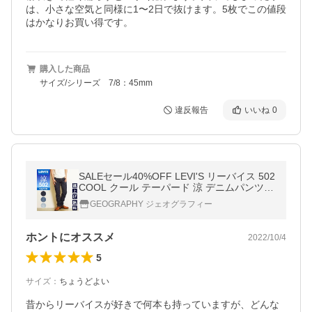
は、小さな空気と同様に1〜2日で抜けます。5枚でこの値段
はかなりお買い得です。
購入した商品
サイズ/シリーズ 7/8：45mm
違反報告
いいね
0
SALEセール40%OFF LEVI'S リーバイス 502
COOL クール テーパード 涼 デニムパンツ
ジーンズ メンズ ストレッチ ジーパン 春夏用
GEOGRAPHY ジェオグラフィー
29507-1061/1257/1258
ホントにオススメ
2022/10/4
5
サイズ
：
ちょうどよい
昔からリーバイスが好きで何本も持っていますが、どんな