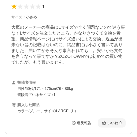
1
サイズ
：
小さめ
大概のメーカーの商品はLサイズで全く問題ないので迷う事
なくLサイズを注文したところ、かなりきつくて交換を希
望。商品情報ページにはサイズ違いによる交換、返品が出
来ない旨の記載はないのに、納品書には小さく書いてあり
ました。届いてからそんな事言われても…。安いから文句
を言うなって事ですか？ZOZOTOWNでは初めての買い物
でしたが、もう買いません。
投稿者情報
男性/50代/171～175cm/76～80kg
普段着ているサイズ：L
購入した商品
カラー/ブルー、サイズ/LARGE（L）
違反報告
いいね
0