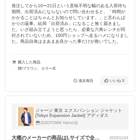
発注してから10〜21日という意味不明な幅のある入荷待ち
期間。出荷済みにならないので問い合わせると、「時間が
かかることはちゃんとお知らせしています。」と言わんば
かりの返事。結局「出荷済み」になること無く届きまし
た。いざ組み立てようと思ったら、必要な六角レンチが同
封されていないため、100円ショップへ走るハメになりまし
た。商品自体はまあまあ良かった事だけが救いでした。
購入した商品
脚/ブラウン、カラー/E
違反報告
いいね
0
ジャージ 東京 エクスパンション ジャケット
[Tokyo Expansion Jacket] アディダス
ZOZOTOWN Yahoo!店
大概のメーカーの商品はLサイズで全く問…
2020/11/24