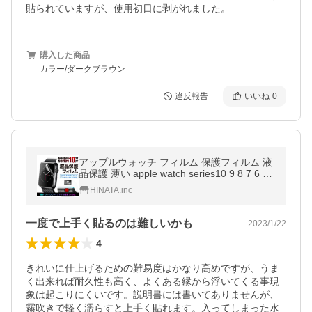
貼られていますが、使用初日に剥がれました。
購入した商品
カラー/ダークブラウン
違反報告
いいね
0
アップルウォッチ フィルム 保護フィルム 液
晶保護 薄い apple watch series10 9 8 7 6 5
4 3 2 1 SE SE2 高透明 指紋防止 TPU 5枚セ
HINATA.inc
ット
一度で上手く貼るのは難しいかも
2023/1/22
4
きれいに仕上げるための難易度はかなり高めですが、うま
く出来れば耐久性も高く、よくある縁から浮いてくる事現
象は起こりにくいです。説明書には書いてありませんが、
霧吹きで軽く濡らすと上手く貼れます。入ってしまった水