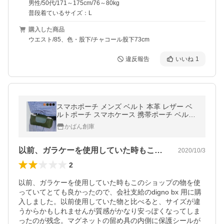
男性/50代/171～175cm/76～80kg
普段着ているサイズ：L
購入した商品
ウエスト/85、色・股下/チャコール股下73cm
違反報告
いいね
1
スマホポーチ メンズ ベルト 本革 レザー ベ
ルトポーチ スマホケース 携帯ポーチ ベルト
通し iPhone13proMAX 栃木レザー 横型 251
かばん創庫
2 メール便
以前、ガラケーを使用していた時もこのシ…
2020/10/3
2
以前、ガラケーを使用していた時もこのショップの物を使
っていてとても良かったので、会社支給のdigno bx 用に購
入しました。以前使用していた物と比べると、サイズが違
うからかもしれませんが質感がかなり安っぽくなってしま
ったのが残念。マグネットの留め具の内側に保護シールが