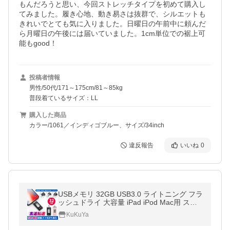
もんだろうと思い、今回ストレッチタイプを初めて購入し
てみました。履き心地、動き易さは抜群で、シルエットも
きれいでとても気に入りました。日曜日の午前中に頼んだ
ら月曜日の午後には届いていました。1cm単位での裾上可
能もgood！
投稿者情報
男性/50代/171～175cm/81～85kg
普段着ているサイズ：LL
購入した商品
カラー/1061／インディゴブルー、サイズ/34inch
違反報告
いいね
0
USBメモリ 32GB USB3.0 ライトニング フラ
ッシュドライ 大容量 iPad iPod Mac用 スマ
ホ用 micro USB対応 暗号化 小型 コンパクト
KuKuYa