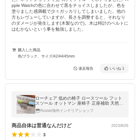
pple Watchの色に合わせて黒をチョイスしましたが、色を
塗りました感満載で少々ガッカリしてしまいました。他の
方もレヴューしていますが、長さを調整すると、それなり
のダメージが発生します(木製なので)。木は時計のベルトに
はむかないという事を勉強しました。
購入した商品
色/ブラック、サイズ/42/44/45mm
違反報告
いいね
1
ローチェア 低めの椅子 ロースツール フット
スツール オットマン 座椅子 正座補助 天然木
ウオールナット材 長方形 小さなベンチ シン
Russel海外インテリアショップ
プル
商品自体は普通なんだけど
2023/8/26
3