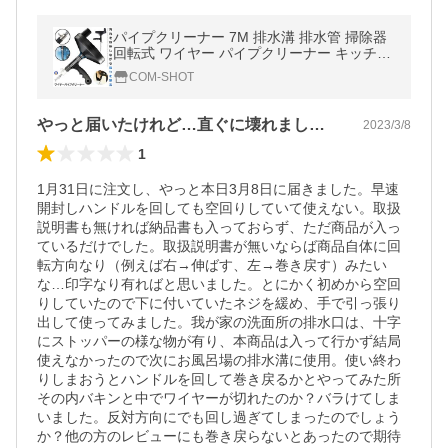
パイプクリーナー 7M 排水溝 排水管 掃除器
回転式 ワイヤー パイプクリーナー キッチン
台所 シンク トイレ 水回り お風呂 便所 WAP
COM-SHOT
AKU-7
やっと届いたけれど…直ぐに壊れました。
2023/3/8
1
1月31日に注文し、やっと本日3月8日に届きました。早速
開封しハンドルを回しても空回りしていて使えない。取扱
説明書も無ければ納品書も入っておらず、ただ商品が入っ
ているだけでした。取扱説明書が無いならば商品自体に回
転方向なり（例えば右→伸ばす、左→巻き戻す）みたい
な…印字なり有ればと思いました。とにかく初めから空回
りしていたので下に付いていたネジを緩め、手で引っ張り
出して使ってみました。我が家の洗面所の排水口は、十字
にストッパーの様な物が有り、本商品は入って行かず結局
使えなかったので次にお風呂場の排水溝に使用。使い終わ
りしまおうとハンドルを回して巻き戻るかとやってみた所
その内バキンと中でワイヤーが切れたのか？バラけてしま
いました。反対方向にでも回し過ぎてしまったのでしょう
か？他の方のレビューにも巻き戻らないとあったので期待