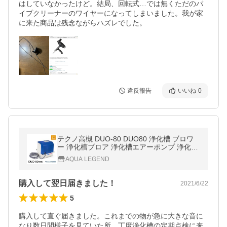
はしていなかったけど。結局、回転式…では無くただのパ
イプクリーナーのワイヤーになってしまいました。我が家
に来た商品は残念ながらハズレでした。
違反報告
いいね
0
テクノ高槻 DUO-80 DUO80 浄化槽 ブロワ
ー 浄化槽ブロア 浄化槽エアーポンプ 浄化槽
ポンプ 80 2口 ブロワーポンプ 浄化槽ブロワ
AQUA LEGEND
ー 浄化槽ブロアー 3年保証付
購入して翌日届きました！
2021/6/22
5
購入して直ぐ届きました。これまでの物が急に大きな音に
なり数日間様子を見ていた所、丁度浄化槽の定期点検に来