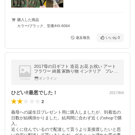
購入した商品
カラー/ブラック、型番/HX-6064
違反報告
いいね
0
2017母の日ギフト 造花 お花 お祝い アート
フラワー 綺麗 家飾り物 インテリア プレゼ
ント フラワーセット
オンライン
ひどい‼︎最悪でした！
2017/8/4
2
義母への誕生日プレゼント用に購入しましたが、到着迄の
日数が結構掛かりました。結局間に合わず近くのshopで購
入。

近くに住んでいるので配達して貰うより直接渡したいと思