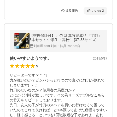
違反報告
いいね
2
【交換保証付】 小判型 真竹完成品 『刀龍』
3本セット 中学生・高校生 [37-38サイズ] 刃
筋を意識した正しい握り 剣道 竹刀 【SSPシ
剣道屋.com 剣道・防具 Yahoo!店
ール/名彫シール/WAX付】
使いやすいようです。
2019/5/17
5
リピーターですヾ ^_^♪

力が強いのか？ビシバシっと打つので直ぐに竹刀が割れて
しまいます( ˊᵕˋ ;)

竹刀のせいなのか？使用者の馬鹿力か？

とにかく消耗が激しいです。その為リーズナブルなこちら
の竹刀をリピートしております。

先日、友人の子が竹刀のスペアを買いに行けなくて困って
いたのでこれで良ければ…と1本譲ってあげた所握りやすい
し、軽く感じる！といつも1回戦敗退な子があれよ、あれ