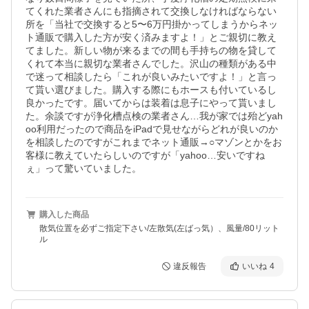
てくれた業者さんにも指摘されて交換しなければならない
所を「当社で交換すると5〜6万円掛かってしまうからネッ
ト通販で購入した方が安く済みますよ！」とご親切に教え
てました。新しい物が来るまでの間も手持ちの物を貸して
くれて本当に親切な業者さんでした。沢山の種類がある中
で迷って相談したら「これが良いみたいですよ！」と言っ
て貰い選びました。購入する際にもホースも付いているし
良かったです。届いてからは装着は息子にやって貰いまし
た。余談ですが浄化槽点検の業者さん…我が家では殆どyah
oo利用だったので商品をiPadで見せながらどれが良いのか
を相談したのですがこれまでネット通販→○マゾンとかをお
客様に教えていたらしいのですが「yahoo…安いですね
ぇ」って驚いていました。
購入した商品
散気位置を必ずご指定下さい/左散気(左ばっ気）、風量/80リット
ル
違反報告
いいね
4