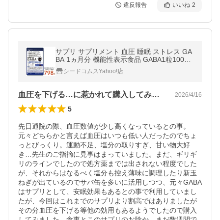
違反報告
いいね
2
サプリ サプリメント 血圧 睡眠 ストレス GA
BA 1ヵ月分 機能性表示食品 GABA1粒100mg
配合 テアニン トリプトファン グリシン
シードコムスYahoo!店
血圧を下げる…に惹かれて購入してみました
2026/4/16
5
先日通院の際、血圧数値が少し高くなっているとの事。
元々どちらかと言えば血圧はいつも低い人だったのでちょ
っとびっくり。運動不足、塩分の取りすぎ、甘い物大好
き…先生のご指摘に見事はまっていました。まだ、ギリギ
リのラインでしたので処方薬までは出されない程度でした
が、それからはなるべく塩分も控え薄味に調理したり新玉
ねぎが出ているのでサバ缶を多いに活用しつつ、元々GABA
はサプリとして、安眠効果もあるとの事で利用していまし
たが、今回はこれまでのサプリより割高ではありましたが
その分血圧を下げる等他の効用もあるようでしたので購入
してみました。食事とこのサプリのお陰か、まだ数週間で