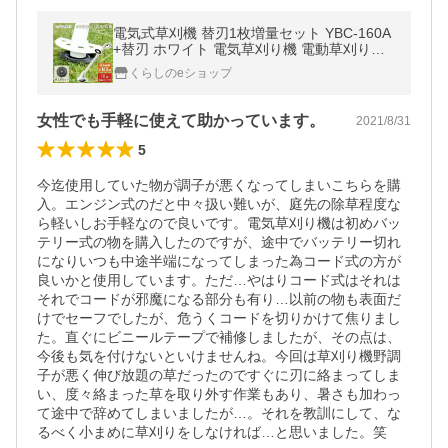
電気式草刈機 替刃1枚増量セット YBC-160A
+替刃 ホワイト 電気草刈り機 電動草刈り機
電動草刈機 電動刈払い機 電動刈払機 チップ
くらしのeショップ
ソー 山善
女性でも手軽に使えて助かっています。
2021/8/31
5
今迄使用していた物が調子が悪くなってしまいこちらを購
入。エンジン式のだと中々扱い難いが、庭先の除草程度な
ら軽いしお手軽なので良いです。電気草刈り機は初めバッ
テリー式の物を購入したのですが、途中でバッテリー切れ
になりいつも中途半端になってしまった為コード式の方が
良いかと使用しています。ただ…やはりコード式はそれは
それでコードが邪魔になる部分も有り…以前の物も表面だ
けでセーフでしたが、危うくコードを切りかけて焦りまし
た。直ぐにビニールテープで補修しましたが、その点は、
今後も気を付けないといけませんね。今回は草刈り機野調
子が悪く伸び放題の草だったのですぐに刃に絡まってしま
い、度々絡まった草を取り外す作業もあり、暑さも加わっ
て途中で辞めてしまいましたが…。それを教訓にして、な
るべく小まめに草刈りをしなければ…と思いました。笑