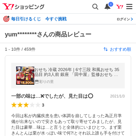
i
毎日引けるくじ 今すぐ挑戦
ログイン
yum********さんの商品レビュー
1
-
10
件 /
459
件
おすすめ順
おせち 冷蔵 2026年 | 6寸三段 和風おせち 35
品目 約3人前 銀座 「田中屋」監修おせち 彩
幸 【冷蔵おせち】 送料無料 爆買
彩りの里
一部の味は…❌でしたが、見た目は⭕️
2021/1/3
3
今回は私が内臓疾患を患い体調を崩してしまった為正月準
備が出来ないので安さもあって取り寄せてみましたが、見
た目は豪華…味は…と言うと全体的にいまひとつ。まず栗
きんとんは栗が水っぽい味で何⁈とそれ以上誰も手を付けて