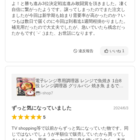
よ！と勝ち進み3位決定戦迄進み敢闘賞を頂きました。凄く
自信に繋がったようです。譲ってしまったのでまた注文し
ましたが今回は新学期も始まり需要率が高かったのか？い
つもは数日で届くのに今回は到着迄1週間程掛かりました。
補充用だったので大丈夫でしたが、急いでいたら残念だっ
たかもです( ˊᵕˋ ;)また、お世話になります。
違反報告
いいね
1
電子レンジ専用調理器 レンジで魚焼き 1台8
役 レンジ調理器 グリルパン 焼き魚 まるで直
火焼き 時短 料理 食洗機OK グリル調理器 送
i-shop7
料無料- 60N◇ らくクック
ずっと気になっていました
2024/6/3
5
TV shopping等で以前からずっと気になっていた物です。同
じではないでしょうが半額位で販売していたから買ってし