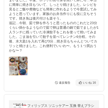
まいました。早速、ホッケの切り身を焼いてみたら…本当
に簡単に焼き目もついて、しっとり焼けました。レシピを
見るとご飯や煮物なども簡単に作れるようで今度試してみ
ようと思っています。家族のお弁当作りにも役に立ちそう
です。焼き魚は後片付けも楽そう。

追記…今朝、茹で卵を作ろうと思ったもののこれだと23分
くらい掛かるようなので茹で卵は普通の鍋で茹でましたが1
人ランチに残っていた冷凍餃子をこれを使って焼いてみま
した。ごま油を引いて餃子を並べてレンチン6分程。その
後、水大匙1を入れて再び3分…焼き目もちゃんとついてカ
リッと焼けました。これ便利でいいわ〜。もう１つ買おう
かな〜？
違反報告
いいね
16
フィリップス ソニッケアー 互換 替えブラシ