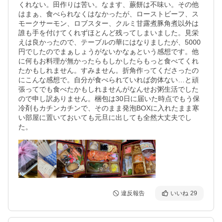
くれない。田作りは苦い。なます、蕨餅は不味い。その他
はまぁ、食べられなくはなかったが、ローストビーフ、ス
モークサーモン、ロブスター、クルミ甘露煮豚角煮以外は
誰も手を付けてくれずほとんど残ってしまいました。見栄
えは良かったので、テーブルの華にはなりましたが、5000
円でしたのでまぁしょうがないかなぁという感想です。他
に何もお料理が無かったらもしかしたらもっと食べてくれ
たかもしれません。すみません。折角作ってくださったの
にこんな感想で。自分が食べられていれば勿体ない…と頑
張ってでも食べたかもしれませんがなんせお粥生活でした
ので申し訳ありません。梱包は30日に届いた時点でもう保
冷剤もカチンカチンで、そのまま発泡BOXに入れたまま寒
い部屋に置いておいても元旦に出しても全然大丈夫でし
た。
違反報告
いいね
29