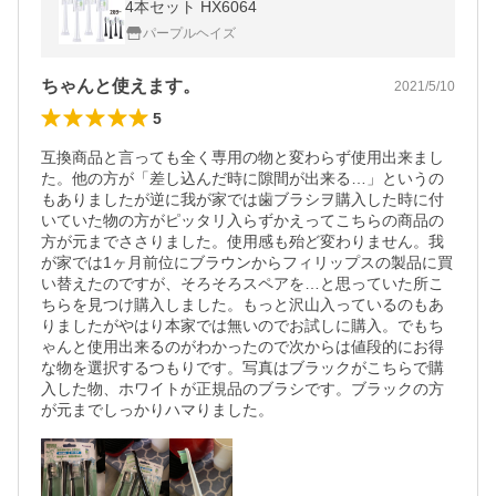
4本セット HX6064
パープルヘイズ
ちゃんと使えます。
2021/5/10
5
互換商品と言っても全く専用の物と変わらず使用出来まし
た。他の方が「差し込んだ時に隙間が出来る…」というの
もありましたが逆に我が家では歯ブラシヲ購入した時に付
いていた物の方がピッタリ入らずかえってこちらの商品の
方が元までささりました。使用感も殆ど変わりません。我
が家では1ヶ月前位にブラウンからフィリップスの製品に買
い替えたのですが、そろそろスペアを…と思っていた所こ
ちらを見つけ購入しました。もっと沢山入っているのもあ
りましたがやはり本家では無いのでお試しに購入。でもち
ゃんと使用出来るのがわかったので次からは値段的にお得
な物を選択するつもりです。写真はブラックがこちらで購
入した物、ホワイトが正規品のブラシです。ブラックの方
が元までしっかりハマりました。