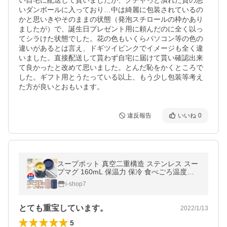
い自宅に配送して貰いましたが、グチャっと潰れた質の悪
いダンボールに入っており…中は綺麗に包装されているの
かと思いきやそのままの状態（発泡スチロールの枠かあり
ましたが）で、誕生日プレゼント用に頼んだのに全く以っ
てシラけた状態でした。花の色もいくらパソコン等の色の
違いがあるとは言え、ドギツイピンクでイメージも全く違
いました。直接配送して貰わず自宅に届けて貰い確認出来
て良かったと改めて思いました。とんだ恥をかくところで
した。ギフト用とうたっている以上、もう少し包装等考え
た方が良いとおもいます。
違反報告
いいね
0
スープポット 真空二重構造 ステンレス スー
プマグ 160mL 保温力 保冷 食べごろ温度キ
ープ ミニポット お弁当 ランチ おしゃれ ギ
i-shop7
フト N◇ スープポット
とても重宝しています。
2022/1/13
5