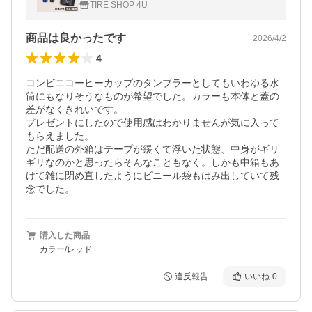
TIRE SHOP 4U
商品は良かったです
2026/4/2
4
コンビニコーヒーカップのタンブラーとしてもいわゆる水
筒にもなりそうなものが希望でした。カラーも本体と蓋の
差がなくきれいです。

プレゼントにしたので使用感はわかりませんが気に入って
もらえました。

ただ配送の外箱はテープが緩くて浮いた状態、中身がギリ
ギリなのかと思ったらそんなこともなく。しかも中箱もあ
けて雑に閉め直したようにビニール袋もはみ出していて残
念でした。
購入した商品
カラー/レッド
違反報告
いいね
0