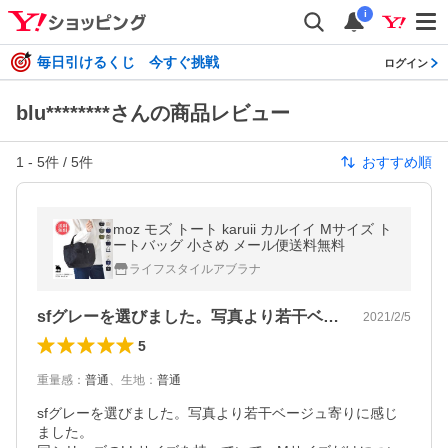
i
毎日引けるくじ 今すぐ挑戦
ログイン
blu********さんの商品レビュー
1
-
5
件 /
5
件
おすすめ順
moz モズ トート karuii カルイイ Mサイズ ト
ートバッグ 小さめ メール便送料無料
ライフスタイルアブラナ
sfグレーを選びました。写真より若干ベ…
2021/2/5
5
重量感
：
普通
、
生地
：
普通
sfグレーを選びました。写真より若干ベージュ寄りに感じ
ました。
