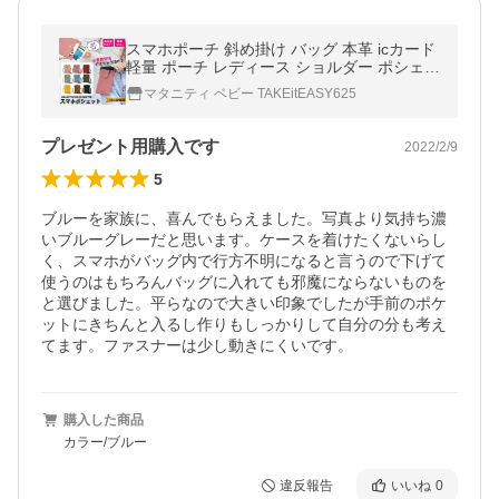
スマホポーチ 斜め掛け バッグ 本革 icカード
軽量 ポーチ レディース ショルダー ポシェッ
ト
マタニティ ベビー TAKEitEASY625
プレゼント用購入です
2022/2/9
5
ブルーを家族に、喜んでもらえました。写真より気持ち濃
いブルーグレーだと思います。ケースを着けたくないらし
く、スマホがバッグ内で行方不明になると言うので下げて
使うのはもちろんバッグに入れても邪魔にならないものを
と選びました。平らなので大きい印象でしたが手前のポケ
ットにきちんと入るし作りもしっかりして自分の分も考え
てます。ファスナーは少し動きにくいです。
購入した商品
カラー/ブルー
違反報告
いいね
0