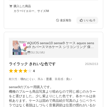
購入した商品
カラー/イエロー、サイズ/M
違反報告
いいね
0
AQUOS sense10 sense9 ケース aquos sens
e9 カバースマホケース シリコンリング 保護
スマホケース あくおす せんす かわいい シン
SU.SU.MU
プル 衝撃吸収 SH-53C
ライラック きれいな色です
2026/2/13
4
耐久性
：
壊れにくい
、
厚み
：
普通
、
装着感
：
良い
sense9のブルー用購入です。

機種のブルーも商品写真より暗めなので同じ感じのカラー
をと選びました。少し紫よりにした色です。各ホールは余
裕あります。ケースは固めで商品紹介写真のようにペラペ
ラではなく着脱はしづらく音量調節は位置の慣れがいるか