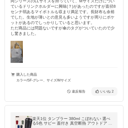
同シリーズのLLサイズを持っていて、Mサイズだけについ
ているドリンクホルダーに興味(？)があったのですが直径8
センチ弱あるマイボトルも収まり満足です。長財布も余裕
でした。生地が薄いとの意見も多いようですが周りにポケ
ットがあるのでしっかりしていると思います。

ただ商品には問題ないですが傘のタグがついていたので少
し驚きました。
購入した商品
カラー/SF-グレー、サイズ/Mサイズ
違反報告
いいね
2
楽天1位 タンブラー 380ml こぼれない 選べ
る5色 サビー 蓋付き 真空断熱 アウトドア キ
ャンプ ビール RIVAI