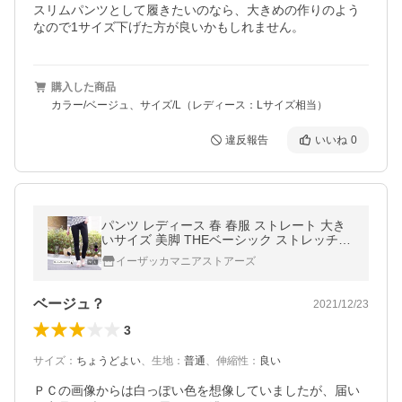
スリムパンツとして履きたいのなら、大きめの作りのよう
なので1サイズ下げた方が良いかもしれません。
購入した商品
カラー/ベージュ、サイズ/L（レディース：Lサイズ相当）
違反報告
いいね
0
パンツ レディース 春 春服 ストレート 大き
いサイズ 美脚 THEベーシック ストレッチス
トレートパンツ イーザッカマニア
イーザッカマニアストアーズ
ベージュ？
2021/12/23
3
サイズ
：
ちょうどよい
、
生地
：
普通
、
伸縮性
：
良い
ＰＣの画像からは白っぽい色を想像していましたが、届い