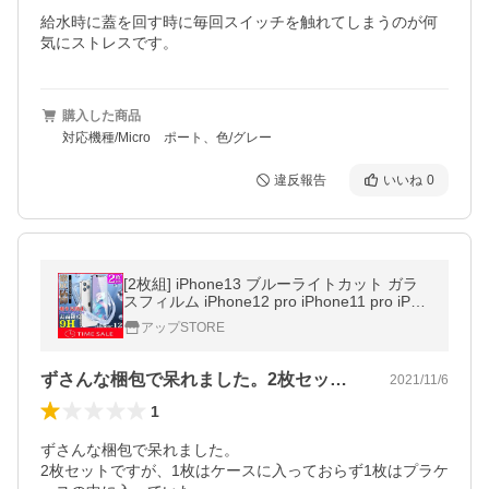
給水時に蓋を回す時に毎回スイッチを触れてしまうのが何
気にストレスです。
購入した商品
対応機種/Micro ポート、色/グレー
違反報告
いいね
0
[2枚組] iPhone13 ブルーライトカット ガラ
スフィルム iPhone12 pro iPhone11 pro iPho
ne8 iPhone XR Xs フィルム HUAWEI P30 P
アップSTORE
20 nova lite 3
ずさんな梱包で呆れました。2枚セットで…
2021/11/6
1
ずさんな梱包で呆れました。

2枚セットですが、1枚はケースに入っておらず1枚はプラケ