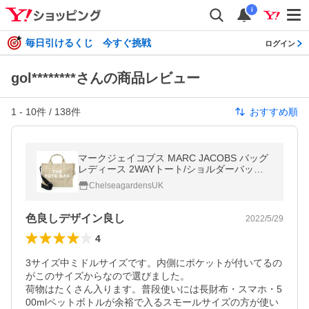
i
毎日引けるくじ 今すぐ挑戦
ログイン
gol********さんの商品レビュー
1
-
10
件 /
138
件
おすすめ順
マークジェイコブス MARC JACOBS バッグ
レディース 2WAYトート/ショルダーバッグ
ベージュ THE TOTE BAG SMALL TRAVELE
ChelseagardensUK
R TOTE BAG M0016161 260 BEIGE
色良しデザイン良し
2022/5/29
4
3サイズ中ミドルサイズです。内側にポケットが付いてるの
がこのサイズからなので選びました。

荷物はたくさん入ります。普段使いには長財布・スマホ・5
00mlペットボトルが余裕で入るスモールサイズの方が使い