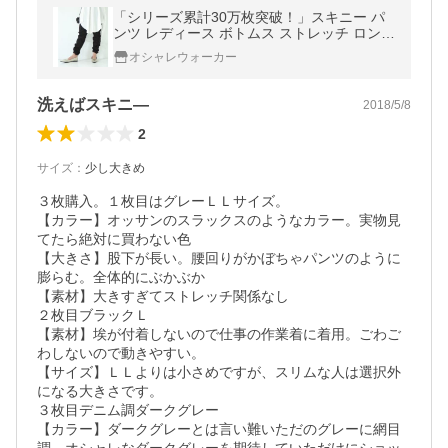
「シリーズ累計30万枚突破！」スキニー パ
ンツ レディース ボトムス ストレッチ ロング
丈 『フレキシンストレッチレギパン』※返品
オシャレウォーカー
交換不可※【メール便不可】
洗えばスキニ―
2018/5/8
2
サイズ
：
少し大きめ
３枚購入。１枚目はグレーＬＬサイズ。

【カラー】オッサンのスラックスのようなカラー。実物見
てたら絶対に買わない色

【大きさ】股下が長い。腰回りがかぼちゃパンツのように
膨らむ。全体的にぶかぶか

【素材】大きすぎてストレッチ関係なし

２枚目ブラックＬ

【素材】埃が付着しないので仕事の作業着に着用。ごわご
わしないので動きやすい。

【サイズ】ＬＬよりは小さめですが、スリムな人は選択外
になる大きさです。

３枚目デニム調ダークグレー

【カラー】ダークグレーとは言い難いただのグレーに網目