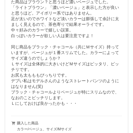
た商品はブラウン？と思うほど濃いベージュでした。

「ライトブラウン」「濃いベージュ」と表示した方が良い
と思うほど。アイボリー系ではありません。

足が太いのでホワイトなど淡いカラーは膨張して余計に太
ましく見えるので、茶色寄りで結果オーライです。

中々好みのカラーで嬉しい誤算。

白っぽいカラーが欲しい人は要注意ですよ！

同じ商品をブラック・チャコール（共にＭサイズ）持って
いますが、ベージュが１番スリムでした。カラーによって
サイズ違うのでしょうか？

Ｌサイズは全体的に大きいけどＭサイズはピッタリ、ピッ
チリです。

お尻も太もももぴっちりです。

デブい私はモデルさんのようなストレートパンツのように
はなりません(笑)

ブラック・チャコールよりベージュが特にスリムなので、
なおのことピッチリします。

Ｌにしておけば良かったかも・・・
購入した商品
カラー/ベージュ、サイズ/Mサイズ