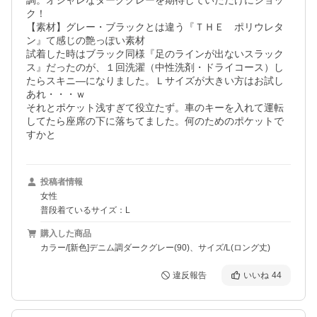
調。オシャレなダークグレーを期待していただけにショッ
ク！

【素材】グレー・ブラックとは違う『ＴＨＥ　ポリウレタ
ン』て感じの艶っぽい素材

試着した時はブラック同様『足のラインが出ないスラック
ス』だったのが、１回洗濯（中性洗剤・ドライコース）し
たらスキニ―になりました。Ｌサイズが大きい方はお試し
あれ・・・ｗ

それとポケット浅すぎて役立たず。車のキーを入れて運転
してたら座席の下に落ちてました。何のためのポケットで
すかと
投稿者情報
女性
普段着ているサイズ：L
購入した商品
カラー/[新色]デニム調ダークグレー(90)、サイズ/L(ロング丈)
違反報告
いいね
44