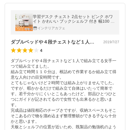
学習デスク チェスト 2点セット ピンク ホワ
イト かわいい ブックシェルフ 付き 幅100 収
納 勉強机 デスク 机 子ども 学習机 キャスタ
インテリアカフェ
ー付き ワゴン
ダブルベッドや４段チェストなど１人で組…
2019/7/27
4
ダブルベッドや４段チェストなど１人で組み立てる女手一
つで組み立てました。

組み立て時間１１０分は、根詰めて作業するか組み立て得
意な人向けの目安時間です。

とてもじゃないけど２時間では組み上がりませんでした。

ですが、暇かかるだけで組み立て自体はいたって簡単で
す。若干分かりにくいとこもあったけど、部品ひとつひと
つにガイドが記されてるので女性でも出来るかと思いま
す。

完成品は値段相応のチープさですが、収納スペースもそこ
そこあるので物を溜め込まず整理整頓ができる子なら十分
かと思います。

天板とシェルフの位置が近いため、既製品の勉強机のよう