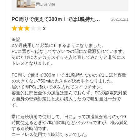
ト 静音 16時間使用 空焚き防止 車載 オフィ
Livelylife
ス
PC周りで使えて300ｍｌでは1晩持た…
2021/12/1
3
追記

2か月使用して頻繁に止まるようになりました。

PCに繋ぎっぱなしですがいつの間にか電源切れています。

そのたびにカチカチスイッチ入れ直してみたりと非常にス
トレスとなりました。

PC周りで使えて300ｍｌでは1晩持たないので1Ｌほど容量
の大きくない750mlの大きさが決め手となりました。

届いて即PCに繋いで水を入れてスイッチオン。

容量的に部屋全体の加湿は望んでおらず、PCの静電気対策
と自身の乾燥対策にと思い購入したので噴射量は十分で
す。

常に連続噴射で使用して、日によって加湿量が違うのか10
時間使えるときや7時間の時などバラバラですが、概ね満足
する連続時間です。

コードレス使用で４時間くらいでした。
