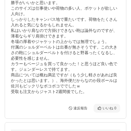
勝手がいいかと思います。

このサイズは仕事使いや荷物の多い人、ポケットが欲しい
人向け。

しっかりしたキャンバス地で重たいです。荷物をたくさん
入れると気になるかもしれません。

私はいかり肩なので方掛けできない鞄は論外なのですが、
薄着ならギリ肩掛けできます。

冬場の厚着やジャケットの上からでは無理でしょう。

付属のショルダーベルトは出番が無さそうです。この大き
さの鞄にショルダーベルトを付けると野暮ったくなるし、
必要性を感じません。

カラーもベージュを買って良かった！と思うほど良い色で
す。ジェンダーレスで持てます。

商品については概ね満足ですが（もう少し軽さがあれば良
かったとは思います。）、海外便だからなのか段ボールは
佐川もビックリなボコボコででしたｗ

受取も注文からジャスト2週間後でした。
違反報告
いいね
0