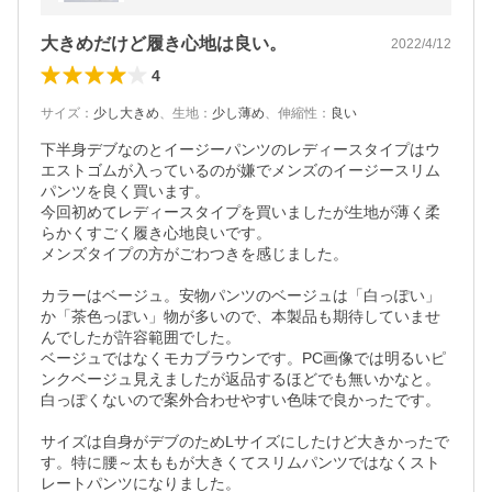
大きめだけど履き心地は良い。
2022/4/12
4
サイズ
：
少し大きめ
、
生地
：
少し薄め
、
伸縮性
：
良い
下半身デブなのとイージーパンツのレディースタイプはウ
エストゴムが入っているのが嫌でメンズのイージースリム
パンツを良く買います。

今回初めてレディースタイプを買いましたが生地が薄く柔
らかくすごく履き心地良いです。

メンズタイプの方がごわつきを感じました。

カラーはベージュ。安物パンツのベージュは「白っぽい」
か「茶色っぽい」物が多いので、本製品も期待していませ
んでしたが許容範囲でした。

ベージュではなくモカブラウンです。PC画像では明るいピ
ンクベージュ見えましたが返品するほどでも無いかなと。

白っぽくないので案外合わせやすい色味で良かったです。

サイズは自身がデブのためLサイズにしたけど大きかったで
す。特に腰～太ももが大きくてスリムパンツではなくスト
レートパンツになりました。
