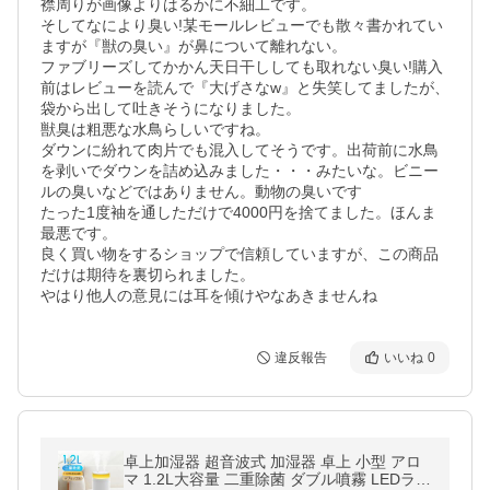
襟周りが画像よりはるかに不細工です。

そしてなにより臭い!某モールレビューでも散々書かれてい
ますが『獣の臭い』が鼻について離れない。

ファブリーズしてかかん天日干ししても取れない臭い!購入
前はレビューを読んで『大げさなw』と失笑してましたが、
袋から出して吐きそうになりました。

獣臭は粗悪な水鳥らしいですね。

ダウンに紛れて肉片でも混入してそうです。出荷前に水鳥
を剥いでダウンを詰め込みました・・・みたいな。ビニー
ルの臭いなどではありません。動物の臭いです

たった1度袖を通しただけで4000円を捨てました。ほんま
最悪です。

良く買い物をするショップで信頼していますが、この商品
だけは期待を裏切られました。

やはり他人の意見には耳を傾けやなあきませんね
違反報告
いいね
0
卓上加湿器 超音波式 加湿器 卓上 小型 アロ
マ 1.2L大容量 二重除菌 ダブル噴霧 LEDライ