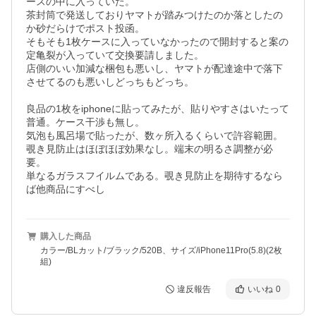
ースの中に入っていた。

茶封筒で発送しておりヤマトが踏みつけたのか落としたの
か砂だらけでポスト投函。

そもそも1枚ケースに入っていなかったので開封すると案の
定亀裂が入っていて交換要請しました。

店側のいい加減な梱包も悪いし、ヤマトが配達途中で落下
させてるのも悪いしどっちもどっち。

良品の1枚をiphoneに貼ってみたが、貼りやすさはいたって
普通。ケース干渉も無し。

気泡も風呂場で貼ったが、数ヶ所入るくらいで許容範囲。

覗き見防止はほぼほぼ効果なし。端末の明るさ調整が必
要。

単なるガラスフイルムである。覗き見防止を期待するなら
ば他商品にすべし
購入した商品
カラー/BLカット/ブラック/520B、サイズ/iPhone11Pro(5.8)(2枚
組)
違反報告
いいね
0