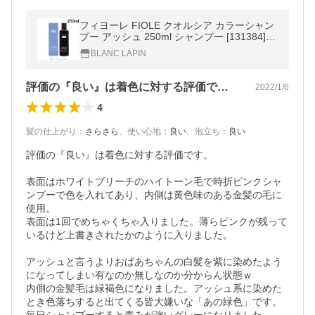
フィヨーレ FIOLE クオルシア カラーシャン
プー アッシュ 250ml シャンプー [131384]
爆買
BLANC LAPIN
評価の『良い』は着色に対する評価です。…
2022/1/6
4
髪の仕上がり
：
さらさら
、
使い心地
：
良い
、
泡立ち
：
良い
評価の『良い』は着色に対する評価です。

表面はホワイトブリーチのハイトーン毛で時折ピンクシャ
ンプーで色を入れてあり、内側は黄色味のある金髪の毛に
使用。

表面は1回でめちゃくちゃ入りました。薄らピンクが残って
いるけど上書きされたかのように入りました。

アッシュと言うよりおばあちゃんの白髪を紫に染めたよう
になってしまい有なのか無しなのか分からん状態ｗ

内側の金髪毛は緑褐色になりました。アッシュ系に染めた
とき色落ちすると出てくる皆大嫌いな「あの緑色」です。
