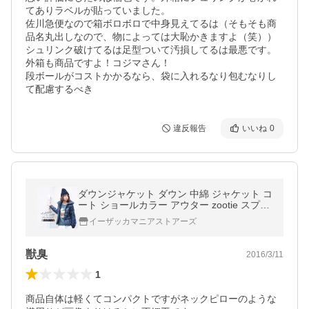
てありラベルが貼っていました。

佐川急便なので箱ボロボロで中身見えてるは（そもそも商
品名丸出しなので、物によっては大恥かきますよ（笑））

シュリンク破けてるは足型ついて汚損してるは最悪です。

外箱も商品ですよ！コジマさん！

段ボールがコストかかるなら、袋に入れるなり包むなりし
て配慮するべき
違反報告
いいね
0
ダウンジャケット ダウン 中綿 ジャケット コ
ート ショールカラー アウター zootie スプリ
ングコート
イーザッカマニアストアーズ
獣臭
2016/3/11
1
商品自体は軽くてコンパクトですがネックピローのような