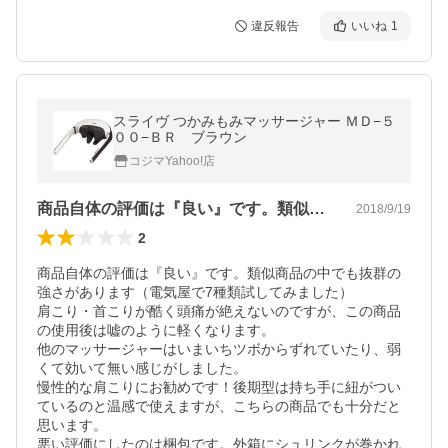
違反報告
いいね
1
スライヴ つかみもみマッサージャー ＭＤ−５
００−ＢＲ ブラウン
コジマYahoo!店
商品自体の評価は『良い』です。類似商品…
2018/9/19
2
商品自体の評価は『良い』です。類似商品の中でも抜群の
強さがあります（電気屋で7種類試してみました）

肩こり・首こりが酷く頭痛が絶えないのですが、この商品
の使用後は嘘のように軽くなります。

他のマッサージャーはいまいちツボからずれていたり、弱
くて効いて無い感じがしました。

慢性的な肩こりにお勧めです！後期型は持ち手に紐がつい
ているのと温感で使えますが、こちらの商品でも十分だと
思います。

悪い評価にしたのは梱包です。外箱にシュリンクが巻かれ