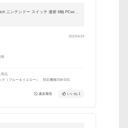
【6,480円→5,480円6時間限定】2台セット Nintendo Switch Pro コントローラー プロコン スイッチ コ switch ニンテンドー スイッチ 連射 6軸 PCwindows 超p祭
2025/4/19
情報
た商品
ック（ブルー＆イエロー）、対応機種/SW-031
違反報告
いいね
1