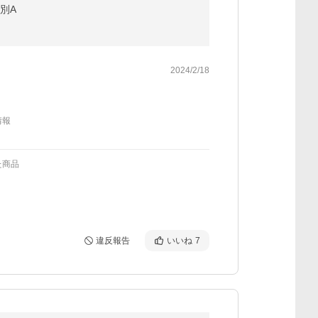
種別A
2024/2/18
情報
た商品
違反報告
いいね
7