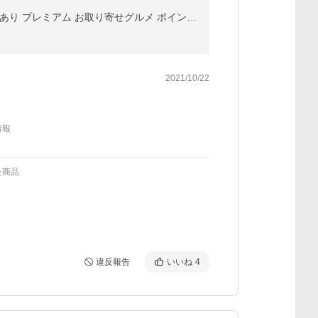
味付け海苔 訳あり 有明産 味付海苔 10種類から2個選べる メール便 送料無料 味付海苔 味のり 訳あり ワケあり プレミアム お取り寄せグルメ ポイント消化
2021/10/22
情報
た商品
違反報告
いいね
4