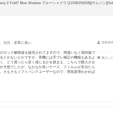
Z Fold7 Blue Shadow ブルーシャドウ [12GB/256GB][サムソン][S
、
画質
：
非常に良い
投稿者
-
ankのロック解除版を販売されてますので、間違いなく国内版で
るとかないとかですが、実機には手ブレ補正の機能もあるよ
購入し
く、どう買ったら安く感じるかを踏まえ、こちらで購入させ
-
スが大抵でしたが、なかなか良いケース、フィルムが見当たら
。そもそもソフトバンクユーザーなので、理屈原理わかれば