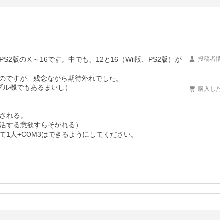
2版のⅩ～16です。中でも、12と16（Wii版、PS2版）が
投稿者
-
たのですが、残念ながら期待外れでした。

ブル機でもあるまいし）

購入し
-
される。

活する意欲すらそがれる）

1人+COM3はできるようにしてください。