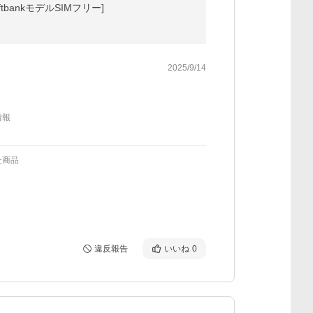
oftbankモデルSIMフリー]
2025/9/14
情報
た商品
違反報告
いいね
0