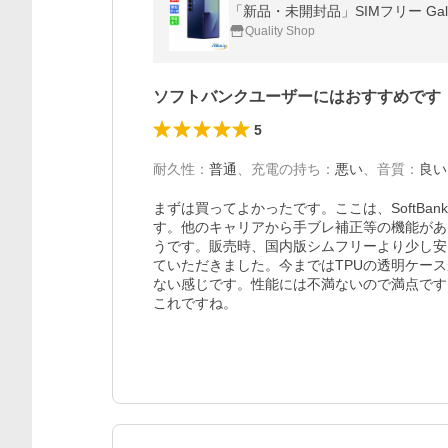
「新品・未開封品」SIMフリー Galaxy 
Quality Shop
ソフトバンクユーザーにはおすすめです
5
耐久性
：
普通
、
充電の持ち
：
悪い
、
音質
：
良い
まずは買ってよかったです。ここは、SoftB
す。他のキャリアから手ブレ補正等の機能があ
うです。販売時、国内版シムフリーより少し安
ていただきました。今まではTPUの透明ケー
ない感じです。性能には不満ないので満点です
これですね。