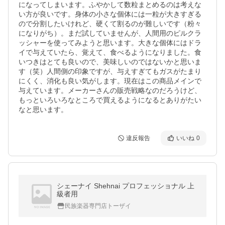
になってしまいます。ふやかして数粒まとめるのは考えな
い方が良いです。身体の小さな個体には一粒が大きすぎる
ので分割したいけれど、硬くて割るのが難しいです（粉々
になりがち）。まだ試していませんが、人間用のピルクラ
ッシャーを使ってみようと思います。大きな個体にはドラ
イで与えていたら、覚えて、食べるようになりました。食
いつきはとても良いので、美味しいのではないかと思いま
す（笑）人間側の印象ですが、与えすぎてもガスがたまり
にくく、消化も良い気がします。現在はこの商品メインで
与えています。メーカーさんの販売戦略なのだろうけど、
もっといろいろなところで買えるようになるとありがたい
なと思います。
違反報告
いいね
0
シェーナイ Shehnai プロフェッショナル 上
級者用
民族楽器専門店トーザイ