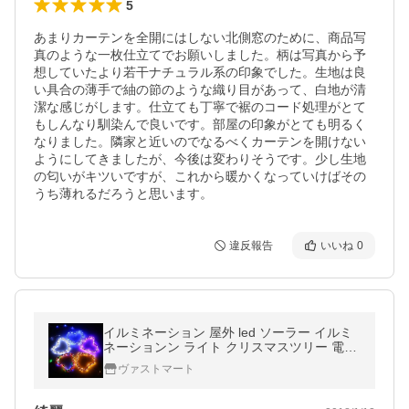
5
あまりカーテンを全開にはしない北側窓のために、商品写
真のような一枚仕立てでお願いしました。柄は写真から予
想していたより若干ナチュラル系の印象でした。生地は良
い具合の薄手で紬の節のような織り目があって、白地が清
潔な感じがします。仕立ても丁寧で裾のコード処理がとて
もしんなり馴染んで良いです。部屋の印象がとても明るく
なりました。隣家と近いのでなるべくカーテンを開けない
ようにしてきましたが、今後は変わりそうです。少し生地
の匂いがキツいですが、これから暖かくなっていけばその
うち薄れるだろうと思います。
違反報告
いいね
0
イルミネーション 屋外 led ソーラー イルミ
ネーションン ライト クリスマスツリー 電飾
LED ライト ガーデンライト 120球 13m
ヴァストマート