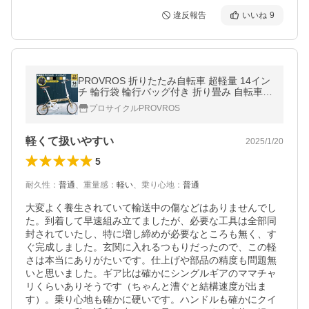
違反報告
いいね
9
PROVROS 折りたたみ自転車 超軽量 14イン
チ 輪行袋 輪行バッグ付き 折り畳み 自転車
ミニベロ アルミ 格安 旅行 持ち運び P-140
プロサイクルPROVROS
軽くて扱いやすい
2025/1/20
5
耐久性
：
普通
、
重量感
：
軽い
、
乗り心地
：
普通
大変よく養生されていて輸送中の傷などはありませんでし
た。到着して早速組み立てましたが、必要な工具は全部同
封されていたし、特に増し締めが必要なところも無く、す
ぐ完成しました。玄関に入れるつもりだったので、この軽
さは本当にありがたいです。仕上げや部品の精度も問題無
いと思いました。ギア比は確かにシングルギアのママチャ
リくらいありそうです（ちゃんと漕ぐと結構速度が出ま
す）。乗り心地も確かに硬いです。ハンドルも確かにクイ