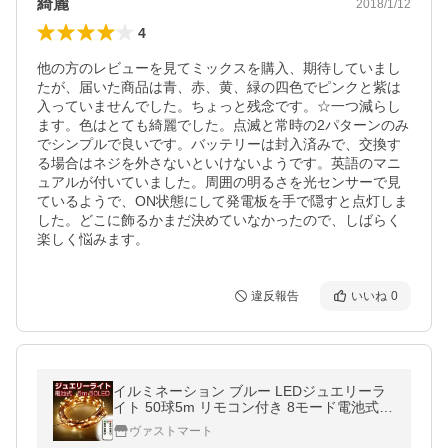
綺麗
2018/1/12
4
他の方のレビューを見てミックスを購入、期待していまし
たが、届いた商品は青、赤、黄、緑の四色でピンクと紫は
入っていませんでした。ちょっと残念です。☆一つ減らし
ます。色はとても綺麗でした。点滅と常時の2パターンのみ
でシンプルで良いです。バッテリーは封入済みで、交換す
る場合はネジを外さないといけないようです。英語のマニ
ュアルが付いていました。周囲の明るさを光センサーで見
ているようで、ON状態にして発電板を手で隠すと点灯しま
した。どこに飾るかまだ決めていなかったので、しばらく
楽しく悩みます。
違反報告
いいね
0
イルミネーション ブルー LEDジュエリーラ
イト 50球5m リモコン付き 8モード電池式
電球色 飾り 電飾 七夕 クリスマスライト 結
ヴァストマート
婚式