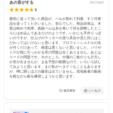
あの音がする
2017/3/23
5
最初に送って頂いた商品が、ベルが割れて到着、すぐ代替
品を送ってくださいました。安心でした。商品自体は、木
質は軽めで肉厚、真鍮ベルは糸を巻いて径を調整したとこ
ろにはめ込んであるだけのようです。いかにも手作りっぽ
いのですが、仕上げのラッカーの塗り具合や見た目にはこ
だわってはいけないと思います。プロフェッショナルの名
が付くだけあって、精度は悪くないと思いました。バリや
トゲが指に引っかかる等の問題は全くありません。あとは
リードの問題です。今のところ、付属の二枚のうち片方し
か音が出ませんが、まあ予想の範囲なので、いろいろ試し
てみようと思います。まだ私がヘタクソなこともあります
が、噂に聞くほどの爆音は出ていません。現地奏者の動画
を観ながら曲を練習しようかと思います。
違反報告
いいね
0