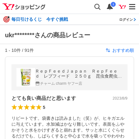
i
毎日引けるくじ 今すぐ挑戦
ログイン
ukr********さんの商品レビュー
1
-
10
件 /
91
件
おすすめ順
ＲｅｐＦｅｅｄＪａｐａｎ ＲｅｐＦｅｅ
ｄ レプフィード ２５０ｇ 昆虫食爬虫類
用
チャーム charm ヤフー店
とても良い商品だと思います
2023/8/9
5
リピートです。袋書きは読みました（笑）が、ヒキガエル
に与えています。水加減はかなり難しいです。表面をふや
かそうと水をかけすぎると崩れます。サッと水にくぐらせ
るだけでも、しばらくすると中心まで水を吸ってやわやわ