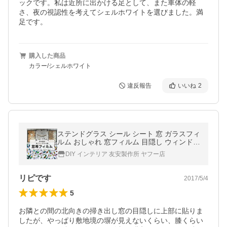
ックです。私は近所に出かける足として、また車体の軽
さ、夜の視認性を考えてシェルホワイトを選びました。満
足です。
購入した商品
カラー/シェルホワイト
違反報告
いいね
2
ステンドグラス シール シート 窓 ガラスフィ
ルム おしゃれ 窓フィルム 目隠し ウィンドウ
フィルム アクアリウム CSZ
DIY インテリア 友安製作所 ヤフー店
リピです
2017/5/4
5
お隣との間の北向きの掃き出し窓の目隠しに上部に貼りま
したが、やっぱり敷地境の塀が見えないくらい、膝くらい