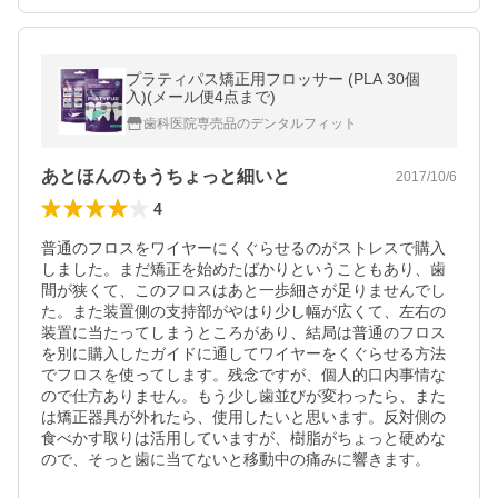
プラティパス矯正用フロッサー (PLA 30個
入)(メール便4点まで)
歯科医院専売品のデンタルフィット
あとほんのもうちょっと細いと
2017/10/6
4
普通のフロスをワイヤーにくぐらせるのがストレスで購入
しました。まだ矯正を始めたばかりということもあり、歯
間が狭くて、このフロスはあと一歩細さが足りませんでし
た。また装置側の支持部がやはり少し幅が広くて、左右の
装置に当たってしまうところがあり、結局は普通のフロス
を別に購入したガイドに通してワイヤーをくぐらせる方法
でフロスを使ってします。残念ですが、個人的口内事情な
ので仕方ありません。もう少し歯並びが変わったら、また
は矯正器具が外れたら、使用したいと思います。反対側の
食べかす取りは活用していますが、樹脂がちょっと硬めな
ので、そっと歯に当てないと移動中の痛みに響きます。