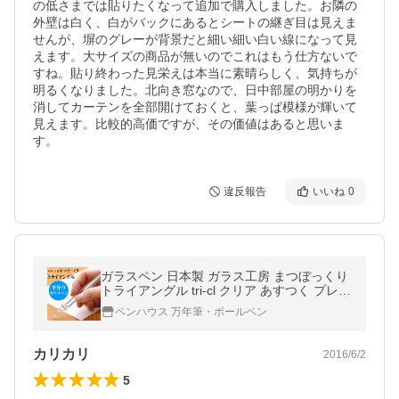
の低さまでは貼りたくなって追加で購入しました。お隣の
外壁は白く、白がバックにあるとシートの継ぎ目は見えま
せんが、塀のグレーが背景だと細い細い白い線になって見
えます。大サイズの商品が無いのでこれはもう仕方ないで
すね。貼り終わった見栄えは本当に素晴らしく、気持ちが
明るくなりました。北向き窓なので、日中部屋の明かりを
消してカーテンを全部開けておくと、葉っぱ模様が輝いて
見えます。比較的高価ですが、その価値はあると思いま
す。
違反報告
いいね
0
ガラスペン 日本製 ガラス工房 まつぼっくり
トライアングル tri-cl クリア あすつく プレゼ
ント ギフト 爆買
ペンハウス 万年筆・ボールペン
カリカリ
2016/6/2
5