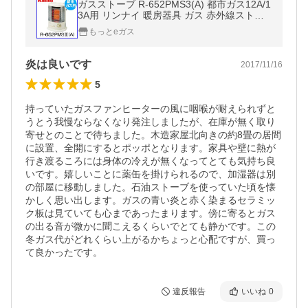
ガスストーブ R-652PMS3(A) 都市ガス12A/1
3A用 リンナイ 暖房器具 ガス 赤外線ストー
ブ ストーブ rinnai 激安 通販
もっとeガス
炎は良いです
2017/11/16
5
持っていたガスファンヒーターの風に咽喉が耐えられずと
うとう我慢ならなくなり発注しましたが、在庫が無く取り
寄せとのことで待ちました。木造家屋北向きの約8畳の居間
に設置、全開にするとポッポとなります。家具や壁に熱が
行き渡るころには身体の冷えが無くなってとても気持ち良
いです。嬉しいことに薬缶を掛けられるので、加湿器は別
の部屋に移動しました。石油ストーブを使っていた頃を懐
かしく思い出します。ガスの青い炎と赤く染まるセラミッ
ク板は見ていても心まであったまります。傍に寄るとガス
の出る音が微かに聞こえるくらいでとても静かです。この
冬ガス代がどれくらい上がるかちょっと心配ですが、買っ
て良かったです。
違反報告
いいね
0