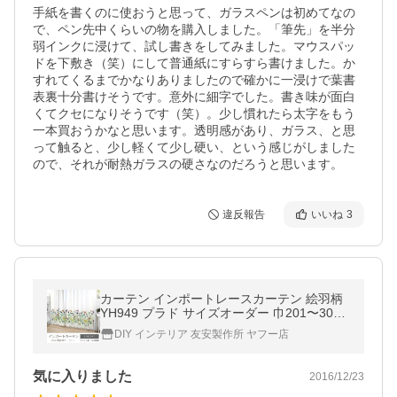
手紙を書くのに使おうと思って、ガラスペンは初めてなの
で、ペン先中くらいの物を購入しました。「筆先」を半分
弱インクに浸けて、試し書きをしてみました。マウスパッ
ドを下敷き（笑）にして普通紙にすらすら書けました。か
すれてくるまでかなりありましたので確かに一浸けで葉書
表裏十分書けそうです。意外に細字でした。書き味が面白
くてクセになりそうです（笑）。少し慣れたら太字をもう
一本買おうかなと思います。透明感があり、ガラス、と思
って触ると、少し軽くて少し硬い、という感じがしました
ので、それが耐熱ガラスの硬さなのだろうと思います。
違反報告
いいね
3
カーテン インポートレースカーテン 絵羽柄
YH949 プラド サイズオーダー 巾201〜300c
m×丈50〜270cm OKC5
DIY インテリア 友安製作所 ヤフー店
気に入りました
2016/12/23