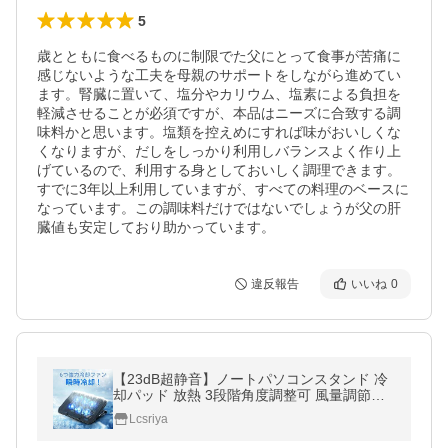
5
歳とともに食べるものに制限でた父にとって食事が苦痛に
感じないような工夫を母親のサポートをしながら進めてい
ます。腎臓に置いて、塩分やカリウム、塩素による負担を
軽減させることが必須ですが、本品はニーズに合致する調
味料かと思います。塩類を控えめにすれば味がおいしくな
くなりますが、だしをしっかり利用しバランスよく作り上
げているので、利用する身としておいしく調理できます。
すでに3年以上利用していますが、すべての料理のベースに
なっています。この調味料だけではないでしょうが父の肝
臓値も安定しており助かっています。
違反報告
いいね
0
【23dB超静音】ノートパソコンスタンド 冷
却パッド 放熱 3段階角度調整可 風量調節可
6つ冷却ファン 大風量 USBポート付 16イン
Lcsriya
チ Macbook/iPad対応（srq）