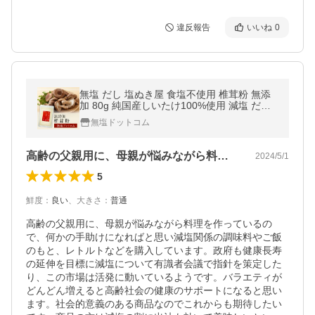
違反報告
いいね
0
無塩 だし 塩ぬき屋 食塩不使用 椎茸粉 無添
加 80g 純国産しいたけ100%使用 減塩 だし
の素 国産 ギフト 父の日 父の日ギフト 父の
無塩ドットコム
日プレゼント
高齢の父親用に、母親が悩みながら料理を…
2024/5/1
5
鮮度
：
良い
、
大きさ
：
普通
高齢の父親用に、母親が悩みながら料理を作っているの
で、何かの手助けになればと思い減塩関係の調味料やご飯
のもと、レトルトなどを購入しています。政府も健康長寿
の延伸を目標に減塩について有識者会議で指針を策定した
り、この市場は活発に動いているようです。バラエティが
どんどん増えると高齢社会の健康のサポートになると思い
ます。社会的意義のある商品なのでこれからも期待したい