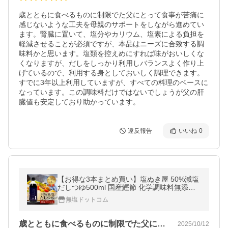
歳とともに食べるものに制限でた父にとって食事が苦痛に
感じないような工夫を母親のサポートをしながら進めてい
ます。腎臓に置いて、塩分やカリウム、塩素による負担を
軽減させることが必須ですが、本品はニーズに合致する調
味料かと思います。塩類を控えめにすれば味がおいしくな
くなりますが、だしをしっかり利用しバランスよく作り上
げているので、利用する身としておいしく調理できます。
すでに3年以上利用していますが、すべての料理のベースに
なっています。この調味料だけではないでしょうが父の肝
臓値も安定しており助かっています。
違反報告
いいね
0
【お得な3本まとめ買い】塩ぬき屋 50%減塩
だしつゆ500ml 国産鰹節 化学調味料無添加
3本セット (リン50%カット・カリウム70%
無塩ドットコム
カット) プレゼント
歳とともに食べるものに制限でた父にとっ…
2025/10/12