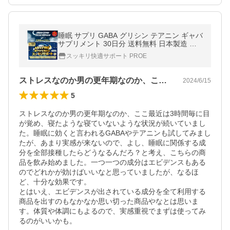
睡眠 サプリ GABA グリシン テアニン ギャバ
サプリメント 30日分 送料無料 日本製造 口
コミ「 睡眠薬 睡眠導入剤 睡眠改善薬 ではあ
スッキリ快適サポート PROE
りません」 不眠 （sleePRO
ストレスなのか男の更年期なのか、ここ最…
2024/6/15
5
ストレスなのか男の更年期なのか、ここ最近は3時間毎に目
が覚め、寝たような寝ていないような状況が続いていまし
た。睡眠に効くと言われるGABAやテアニンも試してみまし
たが、あまり実感が来ないので、よし、睡眠に関係する成
分を全部接種したらどうなるんだろ？と考え、こちらの商
品を飲み始めました。一つ一つの成分はエビデンスもある
のでどれかが効けばいいなと思っていましたが、なるほ
ど、十分な効果です。

とはいえ、エビデンスが出されている成分を全て利用する
商品を出すのもなかなか思い切った商品やなとは思いま
す。体質や体調にもよるので、実感重視でまずは使ってみ
るのがいいかも。