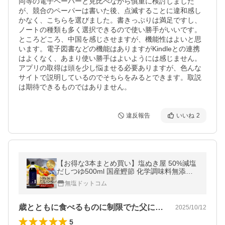
同等の電子ペーパーと見比べながら慎重に検討しました
が、競合のペーパーは書いた後、点滅することに違和感し
かなく、こちらを選びました。書きっぷりは満足ですし、
ノートの種類も多く選択できるので使い勝手がいいです。
ところどころ、中国を感じさせますが、機能性はよいと思
います。電子図書などの機能はありますがKindleとの連携
はよくなく、あまり使い勝手はよいようには感じません。
アプリの取得は頭を少し悩ませる必要ありますが、色んな
サイトで説明しているのでそちらをみるとできます。取説
は期待できるものではありません。
違反報告
いいね
2
【お得な3本まとめ買い】塩ぬき屋 50%減塩
だしつゆ500ml 国産鰹節 化学調味料無添加
3本セット (リン50%カット・カリウム70%
無塩ドットコム
カット) プレゼント
歳とともに食べるものに制限でた父にとっ…
2025/10/12
5