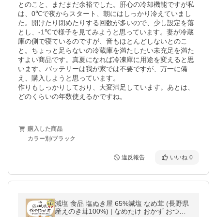
とのこと、まだまだ余裕でした。肝心の冷却機能ですが私
は、0℃で夜からスタート、朝にはしっかり冷えていまし
た。開けたり閉めたりする回数が多いので、少し設定を落
とし、-1℃で様子を見てみようと思っています。妻が冷蔵
庫の側で寝ているのですが、音もほとんどしないとのこ
と。ちょっと足らないの冷蔵庫を満たしたい未充足を満た
すよい商品です。真夏になれば冷凍庫に用途を変えると思
います。バッテリーは我が家では不要ですが、万一に備
え、購入しようと思っています。

作りもしっかりしており、大変満足しています。あとは、
どのくらいの年数使えるかですね。
購入した商品
カラー別/ブラック
違反報告
いいね
0
減塩 食品 塩ぬき屋 65%減塩 なめ茸 (長野県
産えのき茸100%) | なめたけ おかず おつま