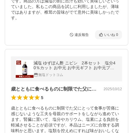
です。商品の方は減塩の割に出汁も効いて美味しいといっ
ていました。私もこの商品を試しに利用しましたが、薄味
ではありますが、椎茸の旨味がでて意外に美味しかったで
す。
違反報告
いいね
0
減塩 ゆずぽん酢 ニビシ 2本セット 塩分4
0％カット お中元 お中元ギフト お中元プレ
ゼント
無塩ドットコム
歳とともに食べるものに制限でた父にとっ…
2025/10/12
5
歳とともに食べるものに制限でた父にとって食事が苦痛に
感じないような工夫を母親のサポートをしながら進めてい
ます。腎臓に置いて、塩分やカリウム、塩素による負担を
軽減させることが必須ですが、本品はニーズに合致する調
味料かと思います。塩類を控えめにすれば味がおいしくな