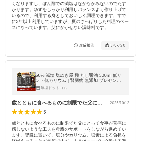
くなりますし、ぼん酢での減塩はなかなかみないのでたす
かります。ゆずをしっかり利用しバランスよく作り上げて
いるので、利用する身としておいしく調理できます。すで
に3年以上利用していますが、夏のさっぱりした料理のベー
スになっています。父にかかせない調味料です。
違反報告
いいね
0
50% 減塩 塩ぬき屋 極 だし醤油 300ml 低リ
ン・低カリウム | 腎臓病 無添加 プレゼント
ギフト しょうゆ おすすめ お中元 低塩
無塩ドットコム
歳とともに食べるものに制限でた父にとっ…
2025/10/12
5
歳とともに食べるものに制限でた父にとって食事が苦痛に
感じないような工夫を母親のサポートをしながら進めてい
ます。腎臓に置いて、塩分やカリウム、塩素による負担を