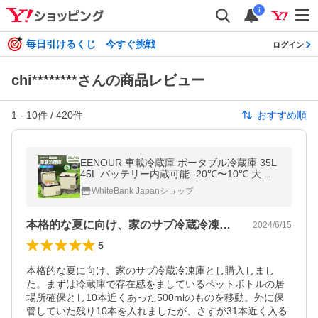
i
毎日引けるくじ 今すぐ挑戦
ログイン
chi********さんの商品レビュー
1
-
10
件 /
420
件
おすすめ順
EENOUR 車載冷蔵庫 ポータブル冷蔵庫 35L
45L バッテリー内蔵可能 -20℃〜10℃ 大容
量 ポータブル冷凍庫 車載冷凍庫 D35 D45
WhiteBank Japanショップ
本格的な夏に向け、家のサブ冷蔵冷凍庫と…
2024/6/15
5
本格的な夏に向け、家のサブ冷蔵冷凍庫とし購入しまし
た。まずは冷蔵庫で存在感をましているペットボトルの居
場所確保とし10本近くあった500mlのものを移動。外に保
管していた残り10本を入れましたが、さすが31本近く入る