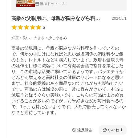
み ご飯のお供 父の日 ギフト プレゼント
無塩ドットコム
高齢の父親用に、母親が悩みながら料理を…
2024/5/1
5
鮮度
：
良い
、
大きさ
：
少し小さめ
高齢の父親用に、母親が悩みながら料理を作っているの
で、何かの手助けになればと思い減塩関係の調味料やご飯
のもと、レトルトなどを購入しています。政府も健康長寿
の延伸を目標に減塩について有識者会議で指針を策定した
り、この市場は活発に動いているようです。バラエティが
どんどん増えると高齢社会の健康のサポートになると思い
ます。社会的意義のある商品なのでこれからも期待したい
です。商品の方は減塩の割に非常に旨みがきいて、本当に
減塩？と疑うぐらい美味いです。こちらの商品はまとめ買
いすることが多いのですが、お米好きな父が毎日食べるの
で、1ヶ月も持たないようです。大瓶で販売してくれないか
な？と期待しています。
違反報告
いいね
1