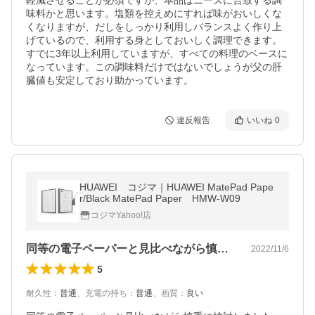
軽減させることが必須ですが、本品はニーズに合致する調
味料かと思います。塩類を控えめにすれば味がおいしくな
くなりますが、だしをしっかり利用しバランスよく作り上
げているので、利用する身としておいしく調理できます。
すでに3年以上利用していますが、すべての料理のベースに
なっています。この調味料だけではないでしょうが父の肝
臓値も安定しており助かっています。
違反報告
いいね
0
HUAWEI コジマ｜HUAWEI MatePad Pape
r/Black MatePad Paper HMW-W09
コジマYahoo!店
同等の電子ペーパーと見比べながら慎重に…
2022/11/6
5
耐久性
：
普通
、
充電の持ち
：
普通
、
画質
：
良い