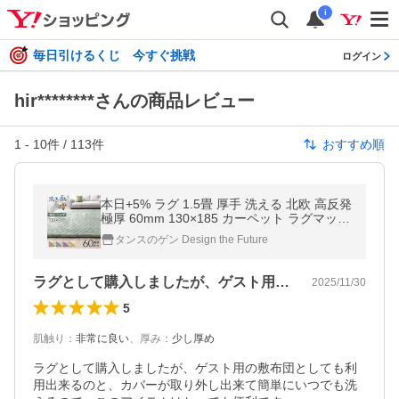
i
毎日引けるくじ 今すぐ挑戦
ログイン
hir********さんの商品レビュー
1
-
10
件 /
113
件
おすすめ順
本日+5% ラグ 1.5畳 厚手 洗える 北欧 高反発
極厚 60mm 130×185 カーペット ラグマット
おしゃれ 高反発ラグ 滑り止め オールシーズ
タンスのゲン Design the Future
ン 抗菌 防ダニ 防音
ラグとして購入しましたが、ゲスト用の敷…
2025/11/30
5
肌触り
：
非常に良い
、
厚み
：
少し厚め
ラグとして購入しましたが、ゲスト用の敷布団としても利
用出来るのと、カバーが取り外し出来て簡単にいつでも洗