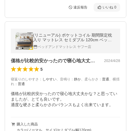
違反報告
いいね
0
(リニューアル) ポケットコイル 期間限定枕
入り マットレス セミダブル 120cm ベッド
マットレス エッジサポート エッジ線径2.3m
ベッドアンドマットレス ヤフー店
m スプリング EN101P
価格が比較的安かったので寝心地大丈夫か…
2024/4/28
5
寝返りのしやすさ
：
しやすい
、
音鳴り
：
静か
、
柔らかさ
：
普通
、
横揺
れ
：
普通
価格が比較的安かったので寝心地大丈夫かな？と思ってい
ましたが、とても良いです。

適度な硬さと柔らかさのバランスもよく出来ています。
購入した商品
カラー/ノーマル、サイズ/セミダブル(幅120cm)