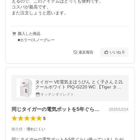
えるので、このアイテムはとっても便利です。

コスパが最高です。

また注文しょうと思います。
購入した商品
■カラー/スノーグレー
違反報告
いいね
0
タイガー VE電気まほうびん とく子さん 2.2L
クールホワイト PIQ-G220 WC 【Tiger タイ
ガー魔法瓶 電気ポット 保温 加熱 エコ 節
キッチンダイレクト
電】
同じタイガーの電気ポットを5年ぐらい使…
2025/12/14
5
耐久性
：
壊れにくい
同じタイガーの電気ポットを5年ぐらい使っていましたが、