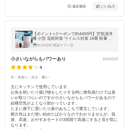
違反報告
いいね
0
【ポイント+クーポンで約4400円】空気清浄
機 小型 花粉対策 ウイルス対策 16畳 軽量 省
エネ ペット pm2.5 タイマー ３段階切替 ア
KLOUDIC電器ヤフー店
ロマ 静音 除菌 カビ取り 爆買
小さいながらもパワーあり
2024/2/25
4
音
：
大きい
、
効き
：
良い
主にキッチンで使用しています。

お魚を焼いたり揚げ物をしたりする時に換気扇だけでは臭
いが取りづらいのですが小さいながらもパワーがあるので
結構空気がよくなり助かっています。

たまに廊下に置いたり家のあちこちで重宝しています。

耐久性はまだ使い始めたばかりなのでわかりませんが、低
速、高速、おやすみモードの3段階で高速にすると音が気に
なります。
