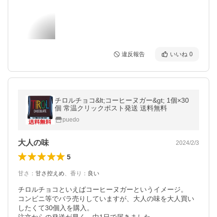
違反報告
いいね
0
チロルチョコ&lt;コーヒーヌガー&gt; 1個×30
個 常温クリックポスト発送 送料無料
puedo
大人の味
2024/2/3
5
甘さ
：
甘さ控えめ
、
香り
：
良い
チロルチョコといえばコーヒーヌガーというイメージ。

コンビニ等でバラ売りしていますが、大人の味を大人買い
したくて30個入を購入。
