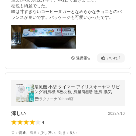
注文からの発送が早く、中1日で届きました。

梱包も綺麗でした。

味は甘すぎないコーヒーヌガーとなめらかなチョコとのバ
違反報告
いいね
1
扇風機 小型 タイマー アイリスオーヤマ リビ
ング扇風機 5枚羽根 風量3段階 送風 換気 静
音 PF-301RA-W
ラクチーナ Yahoo!店
涼しい
2023/7/10
4
音
：
普通
、
風量
：
少し強い
、
効き
：
良い