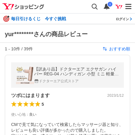
i
毎日引けるくじ 今すぐ挑戦
ログイン
yur********さんの商品レビュー
1
-
10
件 /
39
件
おすすめ順
【訳あり品】ドクターエア エクサガン ハイ
パー REG-04 ハンディガン 小型 ミニ 軽量
健康グッズ 全身 父の日 爆買
ドクターエア公式ストア
ツボにはまります
2023/1/12
5
使い心地
：
良い
CMで見て気になっていて検索したらマッサージ器と知り、
レビューも良い評価が多かったので購入しました。
