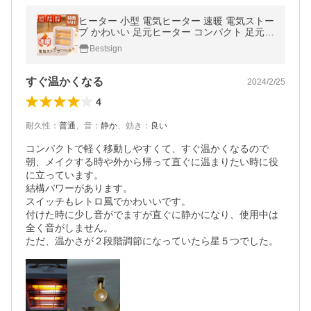
ヒーター 小型 電気ヒーター 速暖 電気ストー
ブ かわいい 足元ヒーター コンパクト 足元暖
房 静音 脱衣所 寝室 暖房器具 TT-HM-D001
Bestsign
爆買
すぐ温かくなる
2024/2/25
4
耐久性
：
普通
、
音
：
静か
、
効き
：
良い
コンパクトで軽く移動しやすくて、すぐ温かくなるので
朝、メイクする時や外から帰って直ぐに温まりたい時に役
に立っています。

結構パワーがあります。

スイッチもレトロ風でかわいいです。

付けた時に少し音がでますが直ぐに静かになり、使用中は
全く音がしません。

ただ、温かさが２段階調節になっていたら星５つでした。