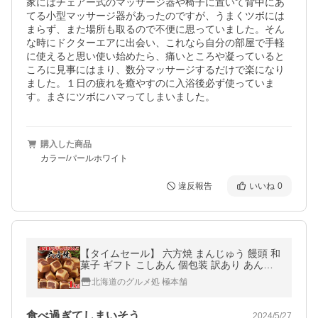
家にはチェアー式のマッサージ器や椅子に置いて背中にあ
てる小型マッサージ器があったのですが、うまくツボには
まらず、また場所も取るので不便に思っていました。そん
な時にドクターエアに出会い、これなら自分の部屋で手軽
に使えると思い使い始めたら、痛いところや凝っていると
ころに見事にはまり、数分マッサージするだけで楽になり
ました。１日の疲れを癒やすのに入浴後必ず使っていま
す。まさにツボにハマってしまいました。
購入した商品
カラー/パールホワイト
違反報告
いいね
0
【タイムセール】 六方焼 まんじゅう 饅頭 和
菓子 ギフト こしあん 個包装 訳あり あんこ
ポイント消化 お菓子 スイーツ お供え お徳用
北海道のグルメ処 極本舗
大量 お茶菓子 1kg
食べ過ぎてしまいそう
2024/5/27