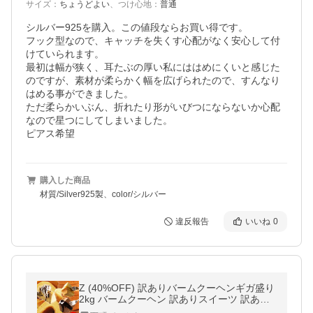
サイズ
：
ちょうどよい
、
つけ心地
：
普通
シルバー925を購入。この値段ならお買い得です。

フック型なので、キャッチを失くす心配がなく安心して付
けていられます。

最初は幅が狭く、耳たぶの厚い私にははめにくいと感じた
のですが、素材が柔らかく幅を広げられたので、すんなり
はめる事ができました。

ただ柔らかいぶん、折れたり形がいびつにならないか心配
なので星つにしてしまいました。

購入した商品
材質/Silver925製、color/シルバー
違反報告
いいね
0
Z (40%OFF) 訳ありバームクーヘンギガ盛り
2kg バームクーヘン 訳ありスイーツ 訳あり
食品 在庫処分 送料無料 訳あり ポイント利用