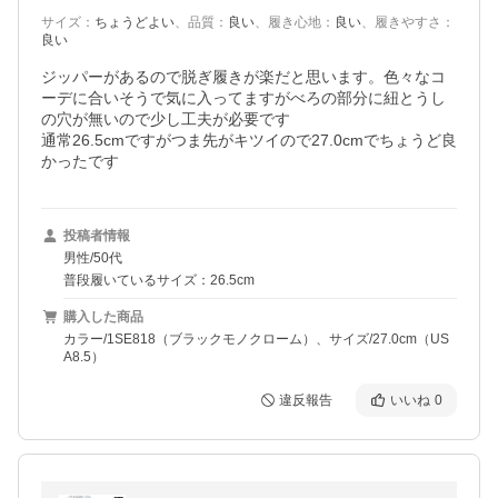
サイズ
：
ちょうどよい
、
品質
：
良い
、
履き心地
：
良い
、
履きやすさ
：
良い
ジッパーがあるので脱ぎ履きが楽だと思います。色々なコ
ーデに合いそうで気に入ってますがべろの部分に紐とうし
の穴が無いので少し工夫が必要です

通常26.5cmですがつま先がキツイので27.0cmでちょうど良
かったです
投稿者情報
男性/50代
普段履いているサイズ：26.5cm
購入した商品
カラー/1SE818（ブラックモノクローム）、サイズ/27.0cm（US
A8.5）
違反報告
いいね
0