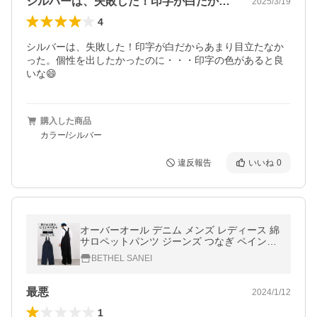
シルバーは、失敗した！印字が白だからあ…
2025/3/19
4
シルバーは、失敗した！印字が白だからあまり目立たなか
った。個性を出したかったのに・・・印字の色があると良
いな😄
購入した商品
カラー/シルバー
違反報告
いいね
0
オーバーオール デニム メンズ レディース 綿
サロペットパンツ ジーンズ つなぎ ペインタ
ー ワークパンツ 作業服 アメカジ カーゴパン
BETHEL SANEI
ツ 夏春 秋 秋服 おしゃれ
最悪
2024/1/12
1