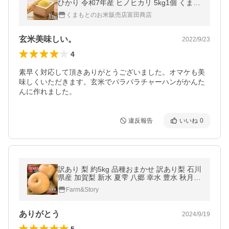
ひかり 令和7年産 ヒノヒカリ 5kg1個 くまも
とのお米 富田商店 とみた商店
くまもとのお米販売店富田商店
玄米美味しい。
2022/9/23
4
素早く対応して頂きありがとうございました。オマケも美
味しくいただきます。玄米でパラパラチャーハンがかんた
んに作れました。
違反報告
いいね
0
訳あり 梨 約5kg 品種おまかせ 訳あり梨 石川
県産 加賀梨 新水 夏雫 八郷 幸水 豊水 秋月
新高 和梨 国産 フルーツ 果物 家庭用 規格外
Farm&Story
理由あり 常温 送料無料
ありがとう
2024/9/19
5