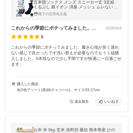
五本指ソックス メンズ スニーカー丈 3足組
くるぶし 銀イオン 消臭 メッシュ ムレない靴
下 夏 スポーツ ランニング ゴルフ 銀マジッ
靴下の店男気主義
ク
これからの季節にポチってみました。履き…
2025/3/15
5
これからの季節にポチってみました。履き心地が良く蒸れ
ない感じで良かったです洗い替えが必要なのでもう１組購
入しました。5本指なので少し手間ですが快適に一日過ごせ
購入した商品
色/3色アソート(黒/紺/チャコール)、サイズ/25-27zm
違反報告
いいね
0
お米 米 5kg 玄米 送料別 最短 熊本県産 ひの