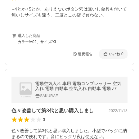
⭐️4とか⭐️5とか、ありえないボタン穴は無いし金具も付いて
無いしサイズも違う。二度とこの店で買わない。
購入した商品
カラー/A02、サイズ/XL
違反報告
いいね
0
電動空気入れ 車用 電動コンプレッサー 空気
入れ 電動 自動車 空気入れ 自動車 電動 バイ
ク エアコンプレッサー 充電 ロードバイク ク
SAKURAE
リスマス 空気入れ ボール
色々改善して第3代と思い購入しました。…
2022/11/18
3
色々改善して第3代と思い購入しました。小型でバッグに納
まるので便利です。音にビックリ夜は使えない。