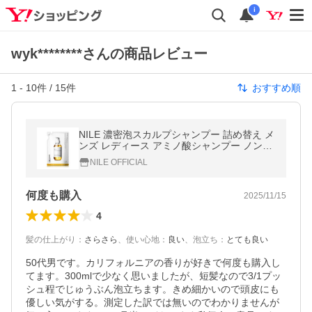
i
wyk********さんの商品レビュー
1
-
10
件 /
15
件
おすすめ順
NILE 濃密泡スカルプシャンプー 詰め替え メ
ンズ レディース アミノ酸シャンプー ノンシ
リコン 詰め替え用250ml トニック 爆買
NILE OFFICIAL
何度も購入
2025/11/15
4
髪の仕上がり
：
さらさら
、
使い心地
：
良い
、
泡立ち
：
とても良い
50代男です。カリフォルニアの香りが好きで何度も購入し
てます。300mlで少なく思いましたが、短髪なので3/1プッ
シュ程でじゅうぶん泡立ちます。きめ細かいので頭皮にも
優しい気がする。測定した訳では無いのでわかりませんが