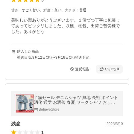
甘さ
：
すごく甘い
、
鮮度
：
良い
、
大きさ
：
普通
美味しい梨ありがとうございます。１個づつ丁寧に包装し
てあってビックリしました、収穫、梱包、出荷ご苦労様で
した。ありがとう
購入した商品
発送目安/9月12日(木)〜9月18日(水)発送予定
違反報告
いいね
0
半額セール デニムシャツ 無地 長袖 ポイント
消化 通学 お洒落 春夏 ワークシャツ おしゃ
れ カジュアル メンズファッション トップス
BelieveStore
残念
2023/3/10
1