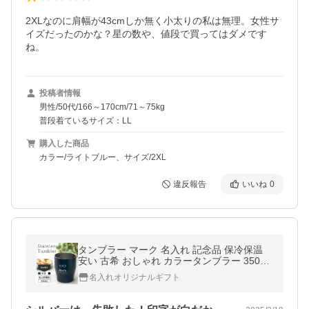
2XLなのに肩幅が43cmしか無く小太りの私は無理。女性サ
イズだったのかな？星の数や、値段で買ってはダメです
ね。
投稿者情報
男性/50代/166～170cm/71～75kg
普段着ているサイズ：LL
購入した商品
カラー/ライトブルー、サイズ/2XL
違反報告
いいね
0
タンブラー マーク 名入れ 記念品 保冷保温
安い 古希 おしゃれ カラータンブラー 350ml
名前入り プレゼント 名前入り日 40代 50代
名入れオリジナルギフト
60代 爆買