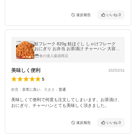
違反報告
いいね
0
鮭フレーク 820g 鮭ほぐし しゃけフレーク
おにぎり お弁当 お茶漬け チャーハン 大容量
メール便 爆買
食の達人森源商店
美味しく便利
2025/2/11
5
鮮度
：
非常に良い
、
大きさ
：
普通
美味しくて便利で何度も注文してしまいます。お茶漬け、
おにぎり、チャーハンとても美味しく頂きました。
違反報告
いいね
0