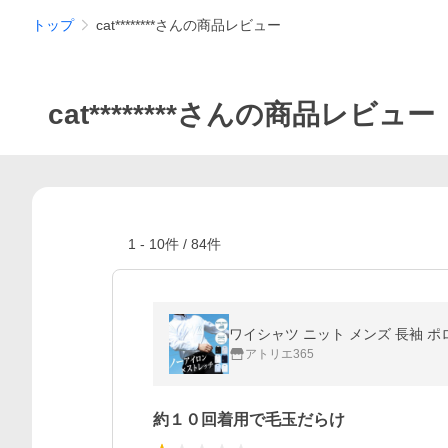
トップ
cat********さんの商品レビュー
cat********さんの商品レビュー
1
-
10
件 /
84
件
ワイシャツ ニット メンズ 長袖 ポロシャ
アトリエ365
約１０回着用で毛玉だらけ