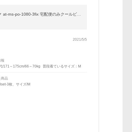
半袖 ニットシャツ ストレッチ 3枚 セット ワイシャツ ポロシャツ メンズ Yシャツ ボタンダウン テレワーク at-ms-po-1080-3fix 宅配便のみクールビズ ｄ
2021/5/5
情報
代/171～175cm/66～70kg
普段着ているサイズ：M
た商品
set-3枚、サイズ/M