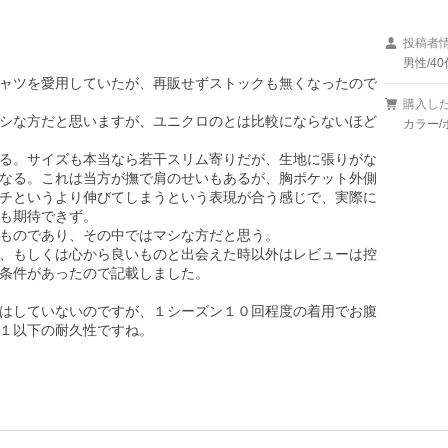
投稿者
男性/40
ャツを愛用していたが、再販せずストックも無くなったので
購入し
シな方だと思いますが、ユニクロのとは比較にならないほど
カラー/
る。サイズも本当なら若干スリム寄りだが、生地に張りがな
なる。これは当方が撫で肩のせいもあるが、胸ポケット外側
チというより伸びてしまうという表現が合う感じで、実際に
も期待できず。

ものであり、その中ではマシな方だと思う。

、もしくは心から良いものと出会えた時以外はレビューは控
条件があったので記載しました。

はしていないのですが、１シーズン１０回程度の着用でお腹
１以下の耐久性ですね。