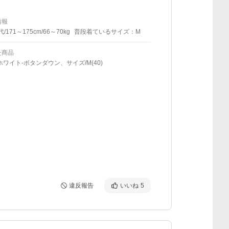
情報
代/171～175cm/66～70kg
普段着ているサイズ：M
た商品
ホワイト-ボタンダウン、サイズ/M(40)
違反報告
いいね
5