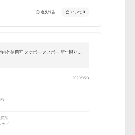
違反報告
いいね
0
予約販売 Pro Balance Board /SPOONERシリーズ日本正規取扱店 バランスボード 乗用玩具 アウトドア 室内外使用可 スケボー スノボー 新年贈り物 室内遊び
2020/9/23
情報
た商品
レッド