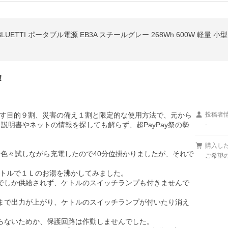
！
す目的９割、災害の備え１割と限定的な使用方法で、元から
投稿者
、説明書やネットの情報を探しても解らず、超PayPay祭の勢
-
購入し
、色々試しながら充電したので40分位掛かりましたが、それで
ご希望
ケトルで１Ｌのお湯を沸かしてみました。

までしか供給されず、ケトルのスイッチランプも付きませんで
後まで出力が上がり、ケトルのスイッチランプが付いたり消え
らないためか、保護回路は作動しませんでした。
