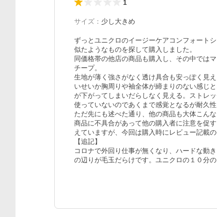
1
サイズ
：
少し大きめ
ずっとユニクロのイージーケアコンフォートシ
似たようなものを探して購入しました。

同価格帯の他店の商品も購入し、その中ではマ
チープ。

生地が薄く強さがなく透け具合も安っぽく見え
いせいか胸周りや袖全体が締まりのない感じと
が下がってしまいだらしなく見える。ストレッ
使っていないのであくまで感覚となるが耐久性
ただ先にも述べた通り、他の商品も大体こんな
商品に不具合があって他の購入者に注意を促す
えていますが、今回は購入時にレビュー記載の
【追記】

コロナで外回り仕事が無くなり、ハードな動き
の辺りが毛玉だらけです。ユニクロの１０分の