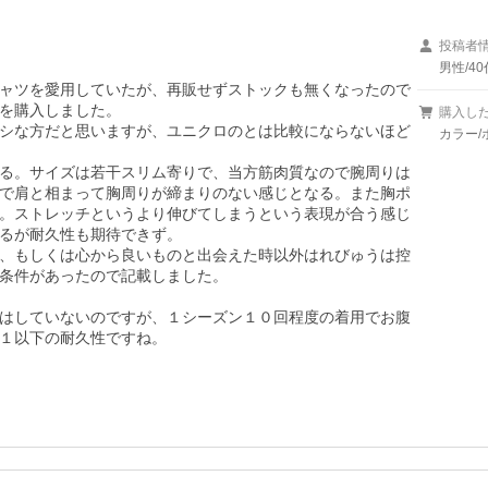
投稿者
男性/40
ャツを愛用していたが、再販せずストックも無くなったので
を購入しました。

購入し
シな方だと思いますが、ユニクロのとは比較にならないほど
カラー/
る。サイズは若干スリム寄りで、当方筋肉質なので腕周りは
で肩と相まって胸周りが締まりのない感じとなる。また胸ポ
。ストレッチというより伸びてしまうという表現が合う感じ
るが耐久性も期待できず。

、もしくは心から良いものと出会えた時以外はれびゅうは控
条件があったので記載しました。

はしていないのですが、１シーズン１０回程度の着用でお腹
１以下の耐久性ですね。