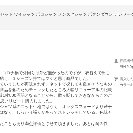
投稿者
男性/40
。コロナ禍で外回りは殆ど無かったのですが、衣替えで出し
酷く、１シーズン持てばマシと思う商品でした。

購入し
ていましたが再販されず。ネットで探しても良さそうなもの
カラー/H
商品を念のためチェックしたところ大幅リニューアルの記載
実質1枚800円弱となることから、散々貶しておきながらこのご
思いリピート購入しました。

シャツ系のニット生地ではなく、オックスフォードより若干
はなく、しっかり張りがあってストレッチしている。色味も
たこともあり満点評価とさせて頂きました。あとは耐久性、