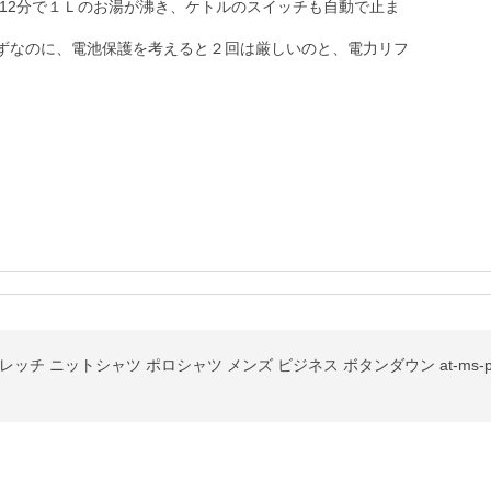
12分で１Ｌのお湯が沸き、ケトルのスイッチも自動で止ま
はずなのに、電池保護を考えると２回は厳しいのと、電力リフ
ストレッチ ニットシャツ ポロシャツ メンズ ビジネス ボタンダウン at-ms-po-1