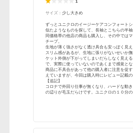
1
サイズ
：
少し大きめ
ずっとユニクロのイージーケアコンフォートシ
似たようなものを探して、長袖とこちらの半袖
同価格帯の他店の商品も購入し、その中ではマ
チープ。

生地が薄く強さがなく透け具合も安っぽく見え
スリム感があるが、生地に張りがないせいか撫
ケット外側が下がってしまいだらしなく見える
で、実際に使っていないのであくまで感覚とな
商品に不具合があって他の購入者に注意を促す
えていますが、今回は購入時にレビュー記載の
【追記】

コロナで外回り仕事が無くなり、ハードな動き
の辺りが毛玉だらけです。ユニクロの１０分の