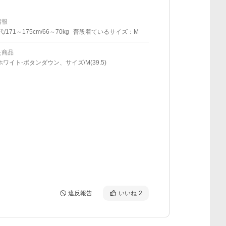
情報
代/171～175cm/66～70kg
普段着ているサイズ：M
た商品
ホワイト-ボタンダウン、サイズ/M(39.5)
違反報告
いいね
2