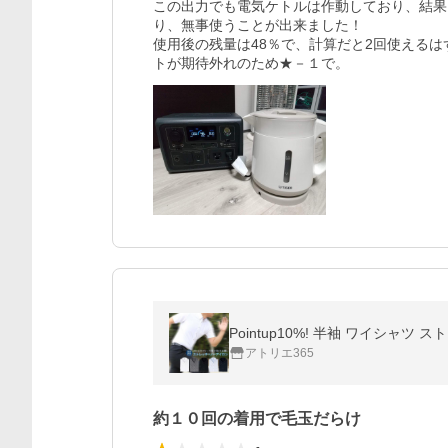
この出力でも電気ケトルは作動しており、結果
り、無事使うことが出来ました！

使用後の残量は48％で、計算だと2回使える
トが期待外れのため★－１で。
Pointup10%! 半袖 ワイシャツ 
アトリエ365
約１０回の着用で毛玉だらけ