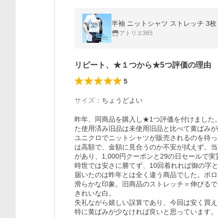
アトリエ365
リピート、★１つから★5つ評価の理由
5
サイズ
：
ちょうどよい
昨年、同商品を購入し★1つ評価を付けました
た使用済み旧品は未使用旧品と比べて黄ばみが
ユニクロでニットシャツが販売されるのを待っ
は高額で、金額に見合うのか不安が拭えず。当
があり、1,000円クーポンと29の日セールで
時世では安さに勝てず、10回着れれば御の字と
届いたのは昨年とは全く違う商品でした。ポロ
滑らかな印象。旧商品のストレッチ＝伸びるで
きれいな白。

失礼ながら嬉しい誤算であり、今回は安く買え
特に黄ばみが少なければ良いと思っています。