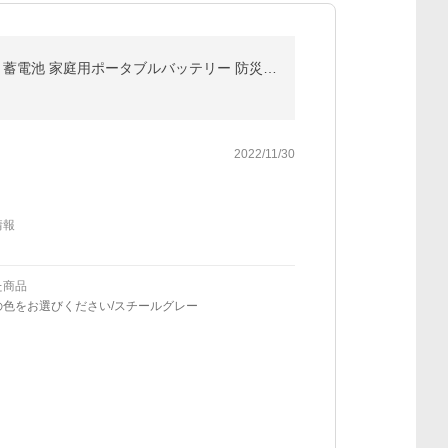
【大特価！クーポンで22,980円】BLUETTI ポータブル電源 EB3A スチールグレー 268Wh 600W 軽量 小型 蓄電池 家庭用ポータブルバッテリー 防災 停電 キャンプ
2022/11/30
情報
た商品
の色をお選びください/スチールグレー