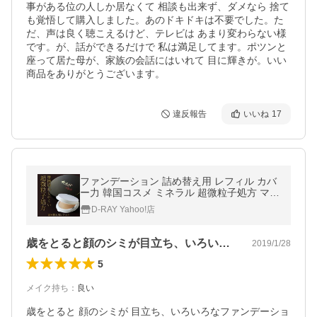
事がある位の人しか居なくて 相談も出来ず、ダメなら 捨て
も覚悟して購入しました。あのドキドキは不要でした。た
だ、声は良く聴こえるけど、テレビは あまり変わらない様
です。が、話ができるだけで 私は満足してます。ポツンと
座って居た母が、家族の会話にはいれて 目に輝きが。いい
商品をありがとうございます。
違反報告
いいね
17
ファンデーション 詰め替え用 レフィル カバ
ー力 韓国コスメ ミネラル 超微粒子処方 マッ
ト ナチュラル パウダー 40代 50代 60代
D-RAY Yahoo!店
歳をとると顔のシミが目立ち、いろいろな…
2019/1/28
5
メイク持ち
：
良い
歳をとると 顔のシミが 目立ち、いろいろなファンデーショ