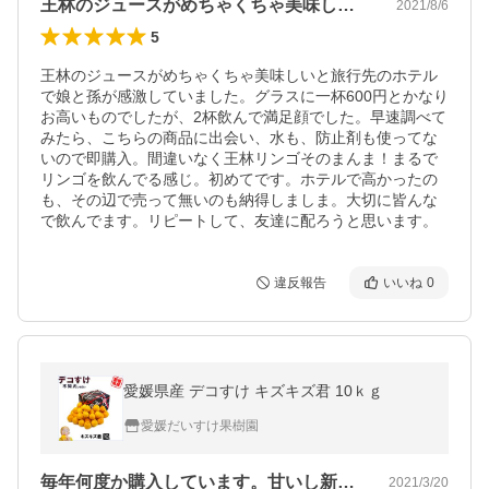
王林のジュースがめちゃくちゃ美味しいと…
2021/8/6
5
王林のジュースがめちゃくちゃ美味しいと旅行先のホテル
で娘と孫が感激していました。グラスに一杯600円とかなり
お高いものでしたが、2杯飲んで満足顔でした。早速調べて
みたら、こちらの商品に出会い、水も、防止剤も使ってな
いので即購入。間違いなく王林リンゴそのまんま！まるで
リンゴを飲んでる感じ。初めてです。ホテルで高かったの
も、その辺で売って無いのも納得しましま。大切に皆んな
で飲んでます。リピートして、友達に配ろうと思います。
違反報告
いいね
0
愛媛県産 デコすけ キズキズ君 10ｋｇ
愛媛だいすけ果樹園
毎年何度か購入しています。甘いし新鮮だ…
2021/3/20