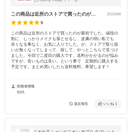
Healing Village ヤフー店
落とし クレンジングオイル
この商品は近所のストアで買ったのが最初…
2020/8/6
5
この商品は近所のストアで買ったのが最初でした。値段の
割に　しっかりメイクも落とせるし、皮膚の弱い私でも　
赤くなる事なく、お気に入りでした。が、ストアで取り扱
いが無くなってしまって、探して、やっとこちらで見つけ
ました。今回で二度目の購入です。送料がかかるのが悩み
ですが、良いものは良い、という事で　定期的に購入する
予定です。まとめ買いしたら送料無料、希望します！
投稿者情報
50代
違反報告
いいね
1
ニオケア シャンピニオン サプリ タブレット