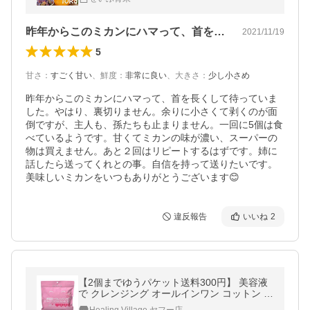
昨年からこのミカンにハマって、首を長く…
2021/11/19
5
甘さ
：
すごく甘い
、
鮮度
：
非常に良い
、
大きさ
：
少し小さめ
昨年からこのミカンにハマって、首を長くして待っていま
した。やはり、裏切りません。余りに小さくて剥くのが面
倒ですが、主人も、孫たちも止まりません。一回に5個は食
べているようです。甘くてミカンの味が濃い、スーパーの
物は買えません。あと２回はリピートするはずです。姉に
話したら送ってくれとの事。自信を持って送りたいです。
美味しいミカンをいつもありがとうございます😊
違反報告
いいね
2
【2個までゆうパケット送料300円】 美容液
で クレンジング オールインワン コットン シ
ート 50枚入 コットン 拭くだけ 簡単メイク