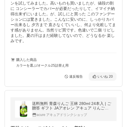
ンを試してみました。高いものも買いましたが、値段の割
に コンシーラーでカバーが必要だったりして、イマイチ納
得出来ずにいました。が、試しにと買った このファンデー
ションには驚きました。こんなに安いのに、しっかりカバ
ー出来るし 夕方まで 直さなくていいし、何より化粧してま
す感がありません。当然リピ買です。色違いで二個 リピし
ました。夏の汗はまだ経験してないので、どうなるか 楽し
みです。
購入した商品
カラーを選ぶ/オークル25詰替え用
違反報告
いいね
20
送料無料 青森りんご 王林 280ml 24本入 | ご
贈答 ギフト JAアオレン アキュア りんごジ
ュース リンゴジュース 果汁100 無添加 スト
acure アキュアドリンクショップ
レート ペットボトル