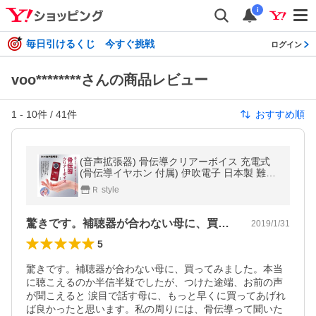
i
毎日引けるくじ 今すぐ挑戦
ログイン
voo********さんの商品レビュー
1
-
10
件 /
41
件
おすすめ順
(音声拡張器) 骨伝導クリアーボイス 充電式
(骨伝導イヤホン 付属) 伊吹電子 日本製 難聴
対応 骨伝導 クリアボイス 集音器 ( 補聴器 で
Ｒ style
はございません）
驚きです。補聴器が合わない母に、買って…
2019/1/31
5
驚きです。補聴器が合わない母に、買ってみました。本当
に聴こえるのか半信半疑でしたが、つけた途端、お前の声
が聞こえると 涙目で話す母に、もっと早くに買ってあげれ
ば良かったと思います。私の周りには、骨伝導って聞いた