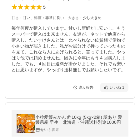
5
甘さ
：
甘い
、
鮮度
：
非常に良い
、
大きさ
：
少し大きめ
毎年何度か購入しています。甘いし新鮮だし安いし、もう
スーパーで購入は出来ません。友達が、ネットで他店から
購入し、だいすけさんとは　比べられない位貧相で傷物で
小さい物が届きました。私がお裾分けで持っていったもの
を見て、これなら人にあげられると、言ってました。やっ
ぱり他では頼めませんね。因みに今年はもう４回購入しま
した。でも、４回目は送料が掛かりました。それでも安い
とは思いますが、やっぱり送料無しでお願いしたいです。
違反報告
いいね
1
小粒愛媛みかん 約10kg (5kg×2箱) 訳あり 愛
媛県産 早生 北海道・沖縄送料別途1000円
せいぶ青果