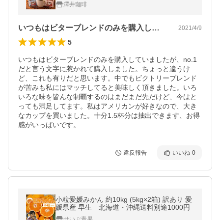
ッグ コーヒー 福袋 グルメ 【RD】 【TS】
澤井珈琲
いつもはビターブレンドのみを購入してい…
2021/4/9
5
いつもはビターブレンドのみを購入していましたが、no.1
だと言う文字に惹かれて購入しました。ちょっと違うけ
ど、これも有りだと思います。中でもビクトリーブレンド
が苦みも私にはマッチしてると美味しく頂きました。いろ
いろな味を皆んな制覇するのはまだまだ先だけど、今はと
っても満足してます。私はアメリカンが好きなので、大き
なカップを買いました。十分1.5杯分は抽出できます、お得
感がいっぱいです。
違反報告
いいね
0
小粒愛媛みかん 約10kg (5kg×2箱) 訳あり 愛
媛県産 早生 北海道・沖縄送料別途1000円
せいぶ青果