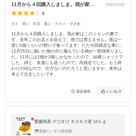
11月から４回購入しましま。我が家はこ…
2021/12/31
4
甘さ
：
甘い
、
鮮度
：
良い
、
大きさ
：
小さめ
11月から４回購入しましま。我が家はこのミカンの虜で
す。去年このお店と出会えて、他では買えません。孫は一
度に5個くらいの勢いで食べてます。ただ今回残念な事に、
12月25日に届いた物の中に傷んでいる物が一割強有りまし
た。11月には1個か2個しかなかったので、結構ショックで
した。姉と、友達にも送ったので、尚残念でした。もう終
わりの頃なので、仕方ないのだろうと思いますが、来年は
考えて注文したいです。
違反報告
いいね
0
愛媛県産 デコすけ キズキズ君 10ｋｇ
愛媛だいすけ果樹園