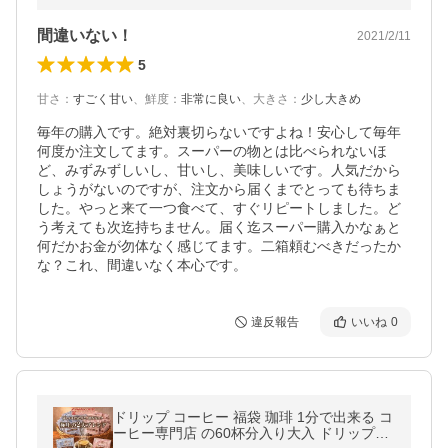
間違いない！
2021/2/11
5
甘さ
：
すごく甘い
、
鮮度
：
非常に良い
、
大きさ
：
少し大きめ
毎年の購入です。絶対裏切らないですよね！安心して毎年
何度か注文してます。スーパーの物とは比べられないほ
ど、みずみずしいし、甘いし、美味しいです。人気だから
しょうがないのですが、注文から届くまでとっても待ちま
した。やっと来て一つ食べて、すぐリピートしました。ど
う考えても次迄持ちません。届く迄スーパー購入かなぁと
何だかお金が勿体なく感じてます。二箱頼むべきだったか
な？これ、間違いなく本心です。
違反報告
いいね
0
ドリップ コーヒー 福袋 珈琲 1分で出来る コ
ーヒー専門店 の60杯分入り大入 ドリップバ