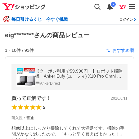
i
毎日引けるくじ 今すぐ挑戦
ログイン
eig********さんの商品レビュー
1
-
10
件 /
93
件
おすすめ順
【クーポン利用で59,990円！】ロボット掃除
機 Anker Eufy (ユーフィ) X10 Pro Omni メ
ーカー保証最大24ヶ月
AnkerDirect
買って正解です！
2026/6/11
5
耐久性
：
普通
想像以上にしっかり掃除してくれて大満足です。掃除の手
間がかなり減ったので、「もっと早く買えばよかった！」