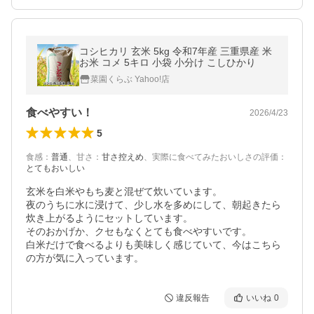
コシヒカリ 玄米 5kg 令和7年産 三重県産 米
お米 コメ 5キロ 小袋 小分け こしひかり
菜園くらぶ Yahoo!店
食べやすい！
2026/4/23
5
食感
：
普通
、
甘さ
：
甘さ控えめ
、
実際に食べてみたおいしさの評価
：
とてもおいしい
玄米を白米やもち麦と混ぜて炊いています。

夜のうちに水に浸けて、少し水を多めにして、朝起きたら
炊き上がるようにセットしています。

そのおかげか、クセもなくとても食べやすいです。

白米だけで食べるよりも美味しく感じていて、今はこちら
の方が気に入っています。
違反報告
いいね
0