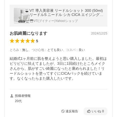
VT 導入美容液 リードルショット 300 (50ml)
リードルS ニードル シカ CICA エイジングケ
ア うるおい 角質ケア
VT(ブイティー)Yahoo!ショップ
お肌綺麗になります
2024/12/25
5
とろみ
：
無し
、
つけ心地
：
とても良い
、
コスパ
：
良い
結婚式1ヶ月前に肌を整えようと思い購入しました。最初は
ピリピリに怯えてましたが、3日に1回続けたところメイク
さんから、肌がすごい綺麗になったと褒められました！リ
ードルショットを塗ってすぐにCICAパックを続けていま
す。なくなったらまた購入したいです。
投稿者情報
20代
違反報告
いいね
0