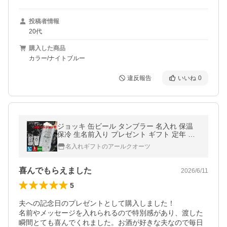
投稿者情報
20代
購入した商品
カラー/ナイトブルー
違反報告
いいね
0
ジョッキ 缶ビール タンブラー 名入れ 保温
保冷 生名前入り プレゼント ギフト 定年 退
職 還暦祝い 退職祝い 誕生日 卒業 男性 女性
名入れギフトのアールクオーツ
結婚祝い 敬老の日
喜んでもらえました
2026/6/11
5
夫への記念日のプレゼントとして購入しました！

名前やメッセージを入れられるので特別感があり、渡した
瞬間とても喜んでくれました。お酒が好きな夫なので毎日