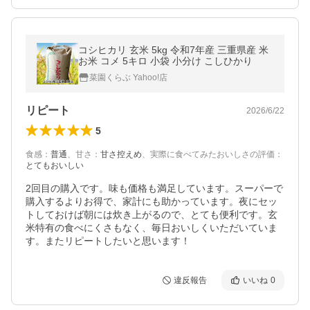
コシヒカリ 玄米 5kg 令和7年産 三重県産 米
お米 コメ 5キロ 小袋 小分け こしひかり
菜園くらぶ Yahoo!店
リピート
2026/6/22
5
食感
：
普通
、
甘さ
：
甘さ控えめ
、
実際に食べてみたおいしさの評価
：
とてもおいしい
2回目の購入です。味も価格も満足しています。スーパーで
購入するよりお得で、家計にも助かっています。夜にセッ
トしておけば朝には炊き上がるので、とても便利です。玄
米特有の食べにくさもなく、毎日おいしくいただいていま
す。またリピートしたいと思います！
違反報告
いいね
0