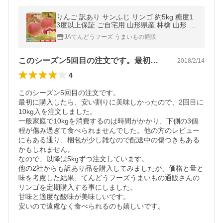
りんご 訳あり サンふじ リンゴ 約5kg 糖度1
3度以上保証 ご自宅用 山形県産 林檎 山形 順
次出荷 送料無料(一部地域別途送料) 爆買
JAてんどうフーズ うまいもの通販
このシーズン5回目の注文です。最初に購…
2018/2/14
4
このシーズン5回目の注文です。

最初に購入したら、安い割りに美味しかったので、2回目に
10kg入を注文しました。

一般家庭で10kgを消費するのは時間がかかり、下側の3個
程が傷み過ぎて食べられませんでした。他の方のレビュー
にもある通り、梱包が少し雑なので配送中の傷つきもある
かもしれません。

なので、以降は5kgずつ注文しています。

他の2社からも訳あり品を購入してみましたが、価格と量と
味を考慮した結果、てんどうフーズうまいもの通販さんの
リンゴを定期購入する事にしました。

甘味と適度な酸味が美味しいです。

安いので遠慮なく食べられるのも嬉しいです。