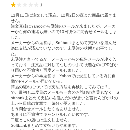
1
11月11日に注文して現在、12月2日の夜まだ商品は届きま
せん。

注文直後にYahooから受注のメールが来ましたが、メーカ
ーから何の連絡も無いので10日後位に問合せメールをしま
した。

メーカーからの返答は、Softbankまとめて支払いを選んだ
為に支払が済んでいないので、未受注の状態との事でし
た。

未受注と言ってるが、メーカーからの広告メールが凄く入
っており、注文品に対してなしのつぶて状態なのにPRばか
り届いて不愉快と再度メールしました。

メーカーからの再返答は「Yahooでは受注している為に自
動でPRメールが届いている。

商品の遅れについては支払方法を再検討してみては？」
で、最初も二度目のメールも一言のお詫びの言葉もなく、S
oftbankまとめて支払いを選んだのが悪いと言わんばかりの
上から目線の文章で、気分が萎えました。

もう問合せメールしたくもありません。

あまりに不愉快でキャンセルしたい位です。

二度とこの店には注文しません。

Softbankまとめて支払いもやめます。
