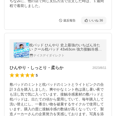
ちなみに、他の店で同じ支払方法で注文した時は、１週間
程で着荷しました。
違反報告
いいね
36
枕パッド ひんやり 史上最強のいちばん冷た
い クール枕パッド 43x63cm 強力接触冷感 Q
-MAX0.5 ひんやりパッド 冷却パッド 夏物 洗
ナイスデイダイレクト
える 洗濯可能
ひんやり・しっとり・柔らか
2023/8/11
5
敷パッドのミントと枕パッドのミントとライトピンクの合
計３点を購入しました。爽やかなミント色は蒸し暑い夜で
も涼し気で気に入っています。接触冷感素材の敷パッドと
枕パッドは、出たての頃から愛用していて、毎年購入して
洗い替えにし、一番古い物を破棄するサイクルで使用して
います。購入の度に接触冷感の数値が高くなっていて、製
造メーカーさんの企業努力を実感しております。写真を添