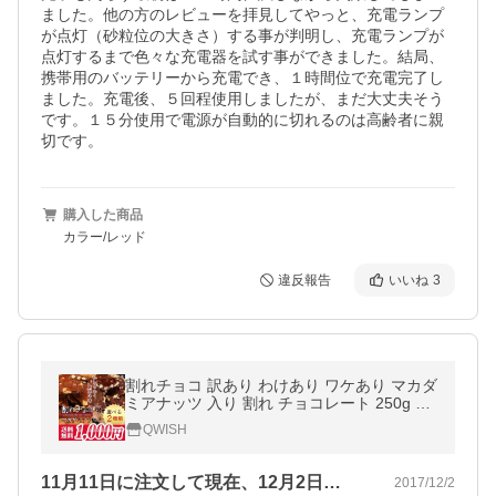
ました。他の方のレビューを拝見してやっと、充電ランプ
が点灯（砂粒位の大きさ）する事が判明し、充電ランプが
点灯するまで色々な充電器を試す事ができました。結局、
携帯用のバッテリーから充電でき、１時間位で充電完了し
ました。充電後、５回程使用しましたが、まだ大丈夫そう
です。１５分使用で電源が自動的に切れるのは高齢者に親
切です。
購入した商品
カラー/レッド
違反報告
いいね
3
割れチョコ 訳あり わけあり ワケあり マカダ
ミアナッツ 入り 割れ チョコレート 250g ク
ーベルチュール使用 ポイント消化 バレンタ
QWISH
イン 1000円ぽっきり
11月11日に注文して現在、12月2日…
2017/12/2