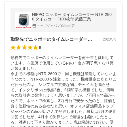
NIPPO ニッポー タイムレコーダー NTR-280
0 タイムカード100枚付 武藤工業
トップジャパンYahoo!店
勤務先でニッポーのタイムレコーダーを何…
2023/5/8
5
勤務先でニッポーのタイムレコーダーを何十年も愛用して
います。３箇所で使用している内の１台が調子悪くなり買
い替えました。

今までの機種はNTR-2600で、同じ機種は製造していないよ
うなので、NTR-2800を注文しました。機種選定にあたりこ
だわったのは、シンプルで丈夫な物。チャイムを鳴らせ
て、インクリボンは赤黒2色、6欄印字の機種でした。何時
もの取引先に発注しようと思いましたが、7万円台で高かっ
たので、ネットで検索し、3万円台で安かったのと、評価も
良く信頼性のある会社だと思い、オフィス店舗用品トップ
ジャパンのYahoo!店さんで発注しました。最初は5月の納期
回答でしたが、4月末で決算なので無理をお願いしたとこ
ろ、対処して下さり助かりました。私は発注だけ行い、受