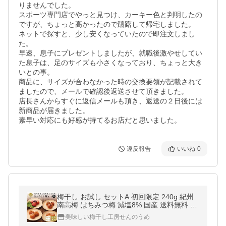
りませんでした。

スポーツ専門店でやっと見つけ、カーキー色と判明したの
ですが、ちょっと高かったので躊躇して帰宅しました。

ネットで探すと、少し安くなっていたので即注文しまし
た。

早速、息子にプレゼントしましたが、就職後激やせしてい
た息子は、足のサイズも小さくなっており、ちょっと大き
いとの事。

商品に、サイズが合わなかった時の交換要領が記載されて
ましたので、メールで確認後返送させて頂きました。

店長さんからすぐに返信メールも頂き、返送の２日後には
新商品が届きました。

素早い対応にも好感が持てるお店だと思いました。
違反報告
いいね
0
梅干し お試し セットA 初回限定 240g 紀州
南高梅 はちみつ梅 減塩8% 国産 送料無料 爆
買
美味しい梅干し工房せんのうめ