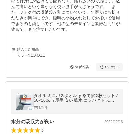
ので付け根が破ける心配もなく、幅も広いので肩にくい込
んで痛いという事がなく使い勝手が良さそうです。　ま
た、フック付の収納袋が別についていて、年寄りにも折り
たたみが簡単にでき、臨時の小物入れとしてお揃いで使用
できるのも嬉しいです。他の型のデザインも素敵な商品が
豊富で、また注文したいです。
購入した商品
カラー/FLORAL1
違反報告
いいね
1
タオル ミニバスタオル まるで雲 3枚セット /
50×100cm 厚手 安い 吸水 コンパクト ふわ
ふわ 子供 セット バスタオル小さめ モチモチ
amife
送料無料
水分の吸収力が良い
2022/12/13
5