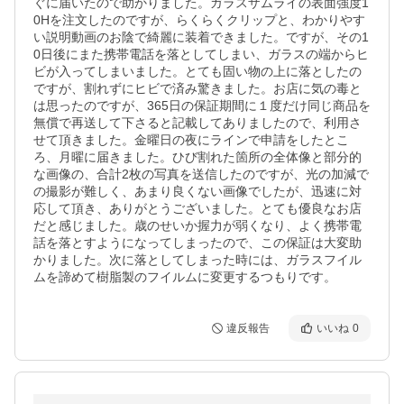
ぐに届いたので助かりました。ガラスザムライの表面強度1
0Hを注文したのですが、らくらくクリップと、わかりやす
い説明動画のお陰で綺麗に装着できました。ですが、その1
0日後にまた携帯電話を落としてしまい、ガラスの端からヒ
ビが入ってしまいました。とても固い物の上に落としたの
ですが、割れずにヒビで済み驚きました。お店に気の毒と
は思ったのですが、365日の保証期間に１度だけ同じ商品を
無償で再送して下さると記載してありましたので、利用さ
せて頂きました。金曜日の夜にラインで申請をしたとこ
ろ、月曜に届きました。ひび割れた箇所の全体像と部分的
な画像の、合計2枚の写真を送信したのですが、光の加減で
の撮影が難しく、あまり良くない画像でしたが、迅速に対
応して頂き、ありがとうございました。とても優良なお店
だと感じました。歳のせいか握力が弱くなり、よく携帯電
話を落とすようになってしまったので、この保証は大変助
かりました。次に落としてしまった時には、ガラスフイル
ムを諦めて樹脂製のフイルムに変更するつもりです。
違反報告
いいね
0