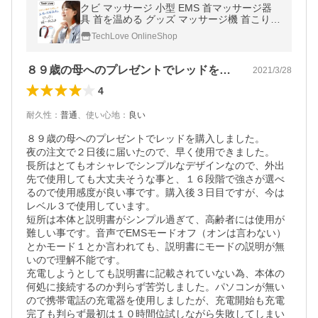
クビ マッサージ 小型 EMS 首マッサージ器
具 首を温める グッズ マッサージ機 首こり
肩こり ネックマッサージャー 温熱 Tech Lov
TechLove OnlineShop
e ファインネック
８９歳の母へのプレゼントでレッドを購入…
2021/3/28
4
耐久性
：
普通
、
使い心地
：
良い
８９歳の母へのプレゼントでレッドを購入しました。

夜の注文で２日後に届いたので、早く使用できました。

長所はとてもオシャレでシンプルなデザインなので、外出
先で使用しても大丈夫そうな事と、１６段階で強さが選べ
るので使用感度が良い事です。購入後３日目ですが、今は
レベル３で使用しています。

短所は本体と説明書がシンプル過ぎて、高齢者には使用が
難しい事です。音声でEMSモードオフ（オンは言わない）
とかモード１とか言われても、説明書にモードの説明が無
いので理解不能です。

充電しようとしても説明書に記載されていない為、本体の
何処に接続するのか判らず苦労しました。パソコンが無い
ので携帯電話の充電器を使用しましたが、充電開始も充電
完了も判らず最初は１０時間位試しながら失敗してしまい