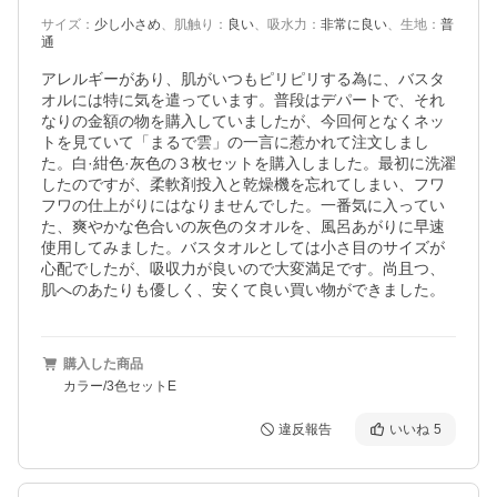
サイズ
：
少し小さめ
、
肌触り
：
良い
、
吸水力
：
非常に良い
、
生地
：
普
通
アレルギーがあり、肌がいつもピリピリする為に、バスタ
オルには特に気を遣っています。普段はデパートで、それ
なりの金額の物を購入していましたが、今回何となくネッ
トを見ていて「まるで雲」の一言に惹かれて注文しまし
た。白·紺色·灰色の３枚セットを購入しました。最初に洗濯
したのですが、柔軟剤投入と乾燥機を忘れてしまい、フワ
フワの仕上がりにはなりませんでした。一番気に入ってい
た、爽やかな色合いの灰色のタオルを、風呂あがりに早速
使用してみました。バスタオルとしては小さ目のサイズが
心配でしたが、吸収力が良いので大変満足です。尚且つ、
肌へのあたりも優しく、安くて良い買い物ができました。
購入した商品
カラー/3色セットE
違反報告
いいね
5