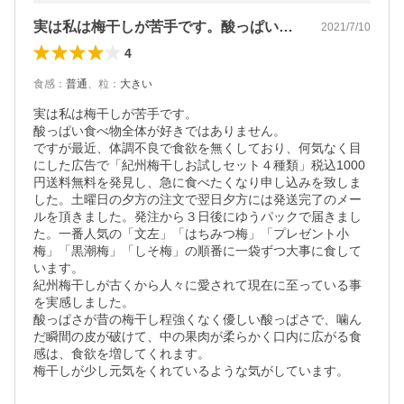
実は私は梅干しが苦手です。酸っぱい食べ…
2021/7/10
4
食感
：
普通
、
粒
：
大きい
実は私は梅干しが苦手です。

酸っぱい食べ物全体が好きではありません。

ですが最近、体調不良で食欲を無くしており、何気なく目
にした広告で「紀州梅干しお試しセット４種類」税込1000
円送料無料を発見し、急に食べたくなり申し込みを致しま
した。土曜日の夕方の注文で翌日夕方には発送完了のメー
ルを頂きました。発注から３日後にゆうパックで届きまし
た。一番人気の「文左」「はちみつ梅」「プレゼント小
梅」「黒潮梅」「しそ梅」の順番に一袋ずつ大事に食して
います。

紀州梅干しが古くから人々に愛されて現在に至っている事
を実感しました。

酸っぱさが昔の梅干し程強くなく優しい酸っぱさで、噛ん
だ瞬間の皮が破けて、中の果肉が柔らかく口内に広がる食
感は、食欲を増してくれます。

梅干しが少し元気をくれているような気がしています。