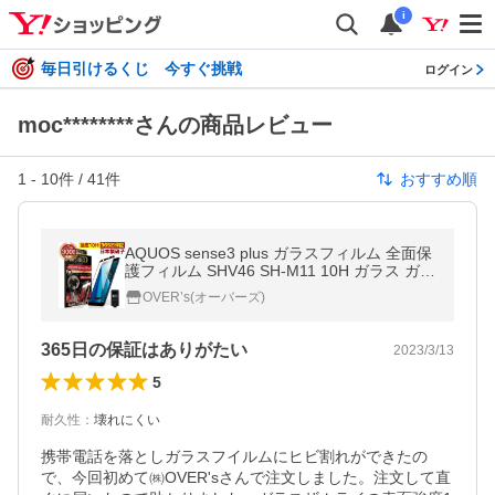
i
毎日引けるくじ 今すぐ挑戦
ログイン
moc********さんの商品レビュー
1
-
10
件 /
41
件
おすすめ順
AQUOS sense3 plus ガラスフィルム 全面保
護フィルム SHV46 SH-M11 10H ガラス ガラ
スザムライ らくらくクリップ付き アクオス
OVER’s(オーバーズ)
フィルム 黒縁
365日の保証はありがたい
2023/3/13
5
耐久性
：
壊れにくい
携帯電話を落としガラスフイルムにヒビ割れができたの
で、今回初めて㈱OVER'sさんで注文しました。注文して直