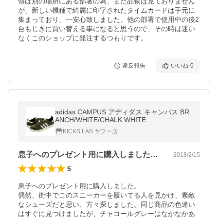
領は別の場所にある部署の為、まだ品物は見ておりません
が、新しい機種で綺麗に印字されたタイムカードは手元に
集まっており、一安心致しました。他の部署で使用中の後2
台もじきに買い替える事になると思うので、その時は迷い
なくこのショップに発注するつもりです。
違反報告
いいね
0
adidas CAMPUS アディダス キャンパス BR
ANCH/WHITE/CHALK WHITE
KICKS LAB.ヤフー店
息子へのプレゼント用に購入しました。偶…
2018/2/15
5
息子へのプレゼント用に購入しました。

偶然、街中でこのスニーカーを履いてる人を見かけ、素敵
なシューズだと思い、方々探しました。同じ商品の色違い
はすぐに見つけましたが、チャコールグレーはなかなかあ