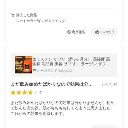
購入した商品
シートカラー/ギンガムチェック
違反報告
いいね
0
エラスチン サプリ（約6ヶ月分） 高純度 高
含有 高品質 美容 サプリ コラーゲン サプリ
メント ビタミン ヒアルロン酸と一緒に ペプ
オーガランド Yahoo!店
チド ポイント利用
まだ飲み始めたばかりなので効果は分かり…
2023/6/14
4
まだ飲み始めたばかりなので効果は分かりませんが、初め
て飲んだ次の朝、肌がもちもちしてるように思えました。
これからの効果を期待します。