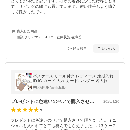
とてもお得だと思います。ほかの容器に少しだけ移し替え
て、リビングの隅にも置いています。使い勝手もよく購入
して良かったです。
購入した商品
種類/クリアエアー/CLA、在庫状況/在庫分
違反報告
いいね
0
パスケース リール付き レディース 定期入れ
ID IC カード 入れ カードホルダー 名入れ ス
トラップ カードケース 高校生 レザー 薄型
SAKURAwithJolly
イニシャル シール
プレゼントに色違いのペアで購入させて頂…
2025/4/20
5
プレゼントに色違いのペアで購入させて頂きました。イニ
シャルも入れれてとても喜んでもらえました。パスケース