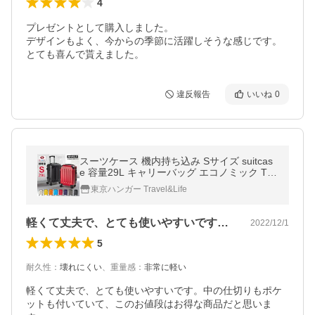
4
プレゼントとして購入しました。

デザインもよく、今からの季節に活躍しそうな感じです。
とても喜んで貰えました。
違反報告
いいね
0
スーツケース 機内持ち込み Sサイズ suitcas
e 容量29L キャリーバッグ エコノミック TS
Aロック 重さ約2.6kg
東京ハンガー Travel&Life
軽くて丈夫で、とても使いやすいです。中…
2022/12/1
5
耐久性
：
壊れにくい
、
重量感
：
非常に軽い
軽くて丈夫で、とても使いやすいです。中の仕切りもポケ
ットも付いていて、このお値段はお得な商品だと思いま