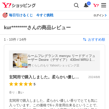
i
毎日引けるくじ 今すぐ挑戦
ログイン
kur********さんの商品レビュー
1
-
10
件 /
14
件
おすすめ順
ルームフレグランス mercyu リードディフュ
ーザー Desire（デザイア） 430ml MRU-12
アロマディフューザー スティック フレグラ
くらしのもり Yahoo!ショッピング店
ンス 香り シンプル
玄関用で購入しました。柔らかい優しい香…
2024/8/8
5
香り
：
良い
玄関用で購入しました。柔らかい優しい香りでとても気に
入っています。この価格で6ヶ月使用出来るということで、