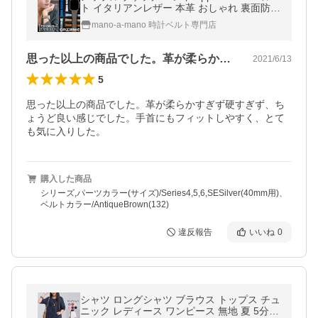
ト イタリアンレザー 本革 おしゃれ 裏面防水
レディース 40mm 41mm 42mm 44mm 45m
mano-a-mano 時計ベルト専門店
m 46mm 49mm
思った以上の商品でした。革が柔らかすぎ…
2021/6/13
5
思った以上の商品でした。革が柔らかすぎず硬すぎず、ち
ょうど良い感じでした。手首にもフィットしやすく、とて
も気に入りした。
購入した商品
シリーズ,パーツカラー(サイズ)/Series4,5,6,SESilver(40mm用)、
ベルトカラー/AntiqueBrown(132)
違反報告
いいね
0
シャツ ロングシャツ ブラウス トップス チュ
ニック レディース ワンピース 無地 夏 5分袖