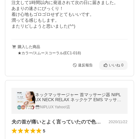
注文して1時間以内に発送されて次の日に届きました。

あまりの速さにびっくり！

着け心地もゴロゴロせずとてもいいです。

潤ってる感じもします。

またリピしようと思いました(^^)
購入した商品
★カラー/スムースコーラル(EC1-018)
違反報告
いいね
0
ネックマッサージャー 首マッサージ器 NIPL
UX NECK RELAX ネックケア EMS マッサー
ジ器機 ネックリラックス 小型 軽量 肩 温熱
NIPLUX Yahoo!店
父の日 プレゼント ギフト
夫の首が痛いとよく言っていたので色々種…
2020/11/22
5