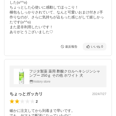
した(o^^o)

ちょっとした心使いに感動してほっこり！

梱包もしっかりされていて、なんと可愛いおまけ付き♫手
作りなのが、さらに気持ちが込もった感じがして嬉しかっ
たです(o^^o)

また是非利用したいです！

ありがとうございました♡
違反報告
いいね
0
フジタ製薬 薬用 酢酸クロルヘキシジンシャ
ンプー 250ｇ その他 ホワイト 犬
history store
ちょっとガッカリ
2024/7/27
2
確かに注文してから到着まで早いです。

でも、ヤマトで配送になっていたのに
