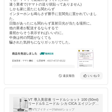
違う業者で(ヤマトの送り状貼ってありません)

しかも家に居たにも関わらず

インターホンも鳴らさず勝手に玄関先に置かれていまし
た。

日陰があったにも関わらず直射日光が当たる場所に。

他の業者が配送するならするで

最初からそう表示すればいいのに。

中身は何の問題がなくても

違反報告
いいね
0
VT 導入美容液 リードルショット 100 (50ml)
リードルS ニードル シカ CICA エイジングケ
ア うるおい 角質ケア
VT(ブイティー)Yahoo!ショップ