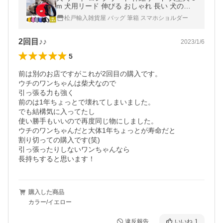
m 犬用リード 伸びる おしゃれ 長い 犬のリ
ード 5m 小型犬 中型
松戸輸入雑貨屋 バッグ 筆箱 スマホショルダー
2回目♪♪
2023/1/6
5
前は別のお店ですがこれが2回目の購入です。

ウチのワンちゃんは柴犬なので

引っ張る力も強く

前のは1年ちょっとで壊れてしまいました。

でも結構気に入ってたし

使い勝手もいいので再度同じ物にしました。

ウチのワンちゃんだと大体1年ちょっとが寿命だと

割り切っての購入です(笑)

引っ張ったりしないワンちゃんなら

長持ちすると思います！
購入した商品
カラー/イエロー
違反報告
いいね
1