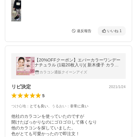
違反報告
いいね
1
【20%OFFクーポン】エバーカラーワンデー
ナチュラル (1箱20枚入り)( 新木優子 カラコ
ン ワンデー エバーカラー 人気 1day 度あり
カラコン通販クイーンアイズ
度付き 度なし 爆買 )
リピ決定
2021/1/24
5
つけ心地
：
とても良い
、
うるおい
：
非常に良い
他社のカラコンを使っていたのですが

開けたばっかりなのにゴロゴロして痛くなり

他のカラコンを探していました。

色がとても可愛かったので即注文！
