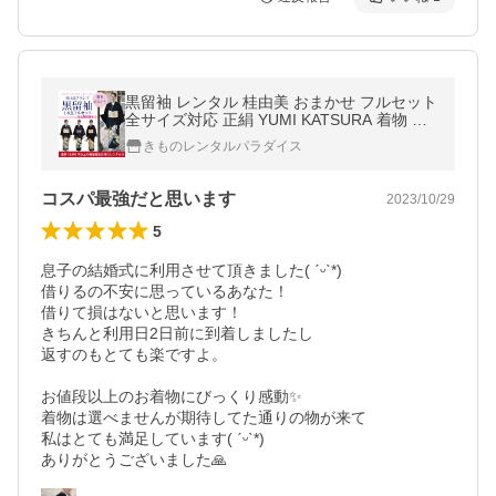
黒留袖 レンタル 桂由美 おまかせ フルセット
全サイズ対応 正絹 YUMI KATSURA 着物 結
婚式 披露宴 留袖 母親 親族
きものレンタルパラダイス
コスパ最強だと思います
2023/10/29
5
息子の結婚式に利用させて頂きました( ˊᵕˋ*)

借りるの不安に思っているあなた！

借りて損はないと思います！

きちんと利用日2日前に到着しましたし

返すのもとても楽ですよ。

お値段以上のお着物にびっくり感動✨️

着物は選べませんが期待してた通りの物が来て

私はとても満足しています( ˊᵕˋ*)

ありがとうございました🙏