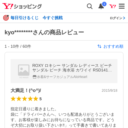
i
毎日引けるくじ 今すぐ挑戦
ログイン
kyo********さんの商品レビュー
1
-
10
件 /
60
件
おすすめ順
ROXY ロキシー サンダル レディース ビーチ
サンダル ビーチ 海水浴 カワイイ RSD14195
1
水着&サーフカジュアルAloHeart
大満足！(^o^)/
2015/9/18
5
指定日通りに着きました。

袋に「ドライバーさんへ、いつも配達ありがとうございま
す。お客様が楽しみにお待ちになっている商品です。どう
ぞ大切にお取り扱い下さいネ‼︎」って手書きで書いてありま