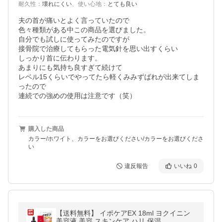
耐久性
：
壊れにくい
、
使い心地
：
とても良い
夫の首が痛いとよく言っていたので

色々種類がある中この商品を選びました。

自分でも試しに使ってみたのですが

接骨院で治療してもらった電気針を思い出すくらい

しっかり首に伝わります。

あまりにも気持ち良すぎて続けて

レベル15くらいでやってたら軽くみみずばれが出来てしま
ったので

連続での強めの使用は注意です（笑）
購入した商品
カラー/ホワイト、カラーをお選びください/カラーをお選びくださ
い
違反報告
いいね
0
【送料無料】 イポケアEX 18ml ヨクイニン
美容液 美容 スキンケア ハリ 保湿