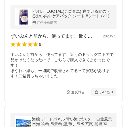
ビオレTEGOTAE(テゴタエ) 寝ている間の う
るおい集中ケアパック シート 8シート (x 1)
虹色ゆめ商店
ずいぶんと前から、使ってます、近くのド…
2023/9/6
5
ずいぶんと前から、使ってます、近くのドラッグストアで
見かけなくなったので、こちらで購入できてよかったで
す！

ほうれい線も、一週間で改善されてるって実感がありま
す！二箱買っちゃいました
違反報告
いいね
0
海絵 アートパネル 青い海 ポスター 自然風景
日光 絵画 風景画 壁掛け 風水 玄関 開運 室内