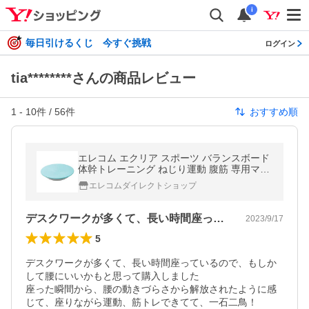
i
毎日引けるくじ 今すぐ挑戦
ログイン
tia********さんの商品レビュー
1
-
10
件 /
56
件
おすすめ順
エレコム エクリア スポーツ バランスボード
体幹トレーニング ねじり運動 腹筋 専用マッ
ト シェイプアップ ダイエット ウエスト ライ
エレコムダイレクトショップ
トブルー HCF-BDBUL
デスクワークが多くて、長い時間座ってい…
2023/9/17
5
デスクワークが多くて、長い時間座っているので、もしか
して腰にいいかもと思って購入しました

座った瞬間から、腰の動きづらさから解放されたように感
じて、座りながら運動、筋トレできてて、一石二鳥！
