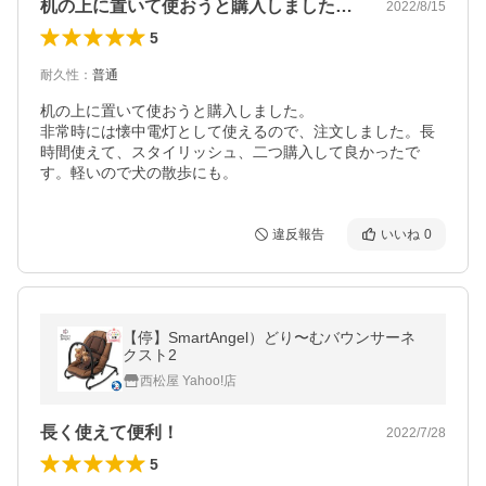
机の上に置いて使おうと購入しました。非…
2022/8/15
5
耐久性
：
普通
机の上に置いて使おうと購入しました。

非常時には懐中電灯として使えるので、注文しました。長
時間使えて、スタイリッシュ、二つ購入して良かったで
す。軽いので犬の散歩にも。
違反報告
いいね
0
【停】SmartAngel）どり〜むバウンサーネ
クスト2
西松屋 Yahoo!店
長く使えて便利！
2022/7/28
5