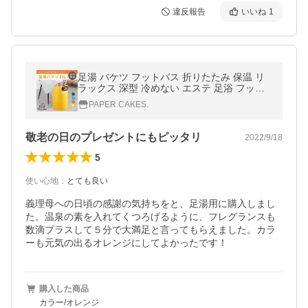
違反報告
いいね
1
足湯 バケツ フットバス 折りたたみ 保温 リ
ラックス 深型 冷めない エステ 足浴 フット
ケア ボウル 足湯用 自宅 防水 お風呂 バスグ
PAPER CAKES.
ッズ
敬老の日のプレゼントにもピッタリ
2022/9/18
5
使い心地
：
とても良い
義理母への日頃の感謝の気持ちをと、足湯用に購入しまし
た。温泉の素を入れてくつろげるように、フレグランスも
数滴プラスして５分で大満足と言ってもらえました。カラ
ーも元気の出るオレンジにしてよかったです！
購入した商品
カラー/オレンジ