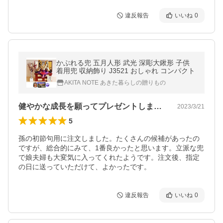
違反報告
いいね
0
かぶれる兜 五月人形 武光 深彫大鍬形 子供
着用兜 収納飾り J3521 おしゃれ コンパクト
AKITA NOTE あきた暮らしの贈りもの
健やかな成長を願ってプレゼントしました
2023/3/21
5
孫の初節句用に注文しました。たくさんの候補があったの
ですが、総合的にみて、1番良かったと思います。立派な兜
で娘夫婦も大変気に入ってくれたようです。注文後、指定
の日に送っていただけて、よかったです。
違反報告
いいね
0