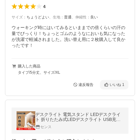
4
サイズ
：
ちょうどよい
、
生地
：
普通
、
伸縮性
：
良い
ウォーキング時にはいてみるといままでの倍くらいの汗の
量でびっくり！ちょっとゴムのようなにおいも気になった
が洗濯で軽減されました。洗い替え用に２枚購入して良か
ったです！
購入した商品
タイプ/5分丈、サイズ/XL
違反報告
いいね
1
デスクライト 電気スタンド LEDデスクライ
ト 折りたたみ式LEDデスクライト USB充電
式 無段階調光 3段階調色 照明器具 卓上ライ
センス
ト ledライト 目に優しい