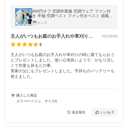
400円オフ 空調作業服 空調ウェア ファン付
き 半袖 空調ベスト ファン付きベスト 扇風機
夏 大風量 USB給電 3段階風速 空調作業服セ
センス
ット 熱中症 空調扇風服
主人がいつもお庭のお手入れや草刈りの時…
2022/9/18
5
主人がいつもお庭のお手入れや草刈りの時に着てもらおう
とプレゼントしました。使い心地良いようで、かなり涼し
くて作業も捗るとの事。

実家の父にもプレゼントしました。手持ちのバッテリーも
使えました。
購入した商品
カラー/ベージュ、サイズ/L
違反報告
いいね
0