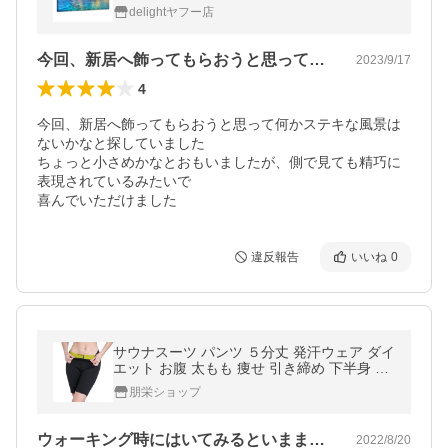
装飾 木枠付きの完成品 (30x40cm x1Pcs)
delightヤフー店
今回、新居へ飾ってもらおうと思って何か…
2023/9/17
4
今回、新居へ飾ってもらおうと思って何かステキな風景は
ないかなと探していました

ちょっと小さめかなとおもいましたが、側で見ても精巧に
表現されているみたいで

喜んでいただけました
違反報告
いいね
0
サウナスーツ パンツ ５分丈 発汗ウェア ダイ
エット お腹 太もも 痩せ 引き締め 下半身 エ
クササイズ ホットシェイパー レディース 大
朋栄ショップ
きいサイズ
ウォーキング時にはいてみるといままでの…
2022/8/20