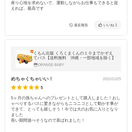
座り心地を求めないで、運動しながらお仕事もできると捉
えれば、最高です
違反報告
いいね
1
くもん出版 くろくまくんの１０までかぞえ
てバス【送料無料 沖縄・一部地域を除く】
ORANGE-BABY
めちゃくちゃいい！
2022/12/25
5
5ヶ月の孫ちゃんへのプレゼントとして購入しました！おし
ゃべりするバスに驚きながらもニコニコとして動かす事が
できて、とっても嬉しそう！今では大のお気に入りとなり
ました

長い期間遊べそうなので喜ばれました！