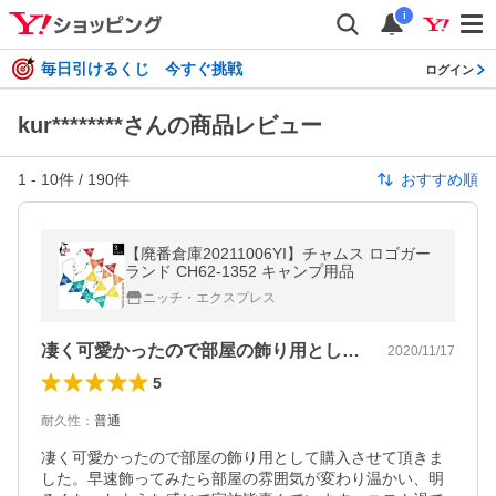
i
毎日引けるくじ 今すぐ挑戦
ログイン
kur********さんの商品レビュー
1
-
10
件 /
190
件
おすすめ順
【廃番倉庫20211006YI】チャムス ロゴガー
ランド CH62-1352 キャンプ用品
ニッチ・エクスプレス
凄く可愛かったので部屋の飾り用として購…
2020/11/17
5
耐久性
：
普通
凄く可愛かったので部屋の飾り用として購入させて頂きま
した。早速飾ってみたら部屋の雰囲気が変わり温かい、明