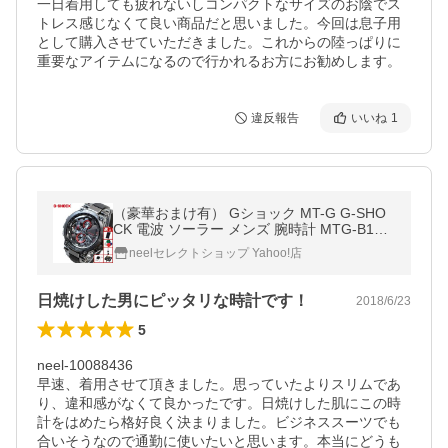
一日着用しても疲れないしコンパクトなサイズのお陰でス
トレス感じなくて良い商品だと思いました。今回は息子用
として購入させていただきました。これからの陸っぱりに
重要なアイテムになるので行かれるお方にお勧めします。
違反報告
いいね
1
（豪華おまけ有） Gショック MT-G G-SHO
CK 電波 ソーラー メンズ 腕時計 MTG-B100
0B-1AJF ジーショック
neelセレクトショップ Yahoo!店
日焼けした男にピッタリな時計です！
2018/6/23
5
neel-10088436

早速、着用させて頂きました。思っていたよりスリムであ
り、違和感がなくて良かったです。日焼けした肌にこの時
計をはめたら格好良く決まりました。ビジネススーツでも
合いそうなので通勤に使いたいと思います。本当にどうも