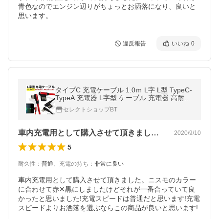
青色なのでエンジン辺りがちょっとお洒落になり、良いと
思います。
違反報告
いいね
0
タイプC 充電ケーブル 1.0ｍ L字 L型 TypeC-
TypeA 充電器 L字型 ケーブル 充電器 高耐久
高速充電 コネクタ データ転送
セレクトショップBT
車内充電用として購入させて頂きました。…
2020/9/10
5
耐久性
：
普通
、
充電の持ち
：
非常に良い
車内充電用として購入させて頂きました。ニスモのカラー
に合わせて赤✕黒にしましたけどそれが一番合っていて良
かったと思いました!充電スピードは普通だと思います!充電
スピードよりお洒落を選ぶならこの商品が良いと思います!