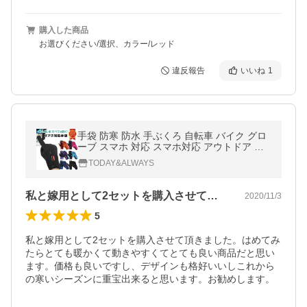
購入した商品
お選びください/選択、カラー/レッド
違反報告
いいね
1
手袋 防寒 防水 手ぶくろ 自転車 バイク グロ
ーブ スマホ 対応 スマホ対応 アウトドア 撥
水 メンズ レディース 男女兼用 作業用 タッ
TODAY&ALWAYS
チパネル
私と嫁用として2セットを購入させて頂き…
2020/11/3
5
私と嫁用として2セットを購入させて頂きました。はめてみ
たらとても暖かくて動きやすくてとても良い商品だと思い
ます。価格も良いですし、デザインも格好いいしこれから
の寒いシーズンに重宝出来ると思います。お勧めします。