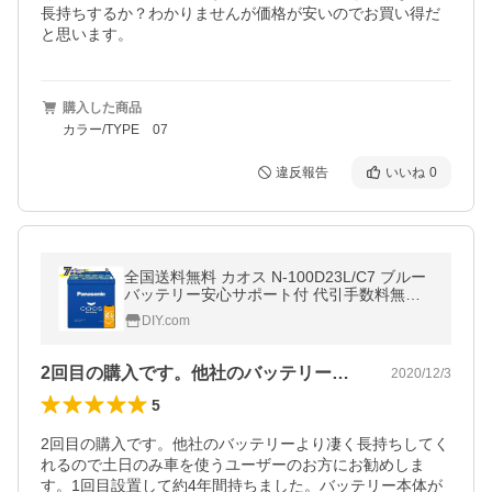
長持ちするか？わかりませんが価格が安いのでお買い得だ
と思います。
購入した商品
カラー/TYPE 07
違反報告
いいね
0
全国送料無料 カオス N-100D23L/C7 ブルー
バッテリー安心サポート付 代引手数料無料
標準車 充電制御車用 パナソニック 正規品
DIY.com
2回目の購入です。他社のバッテリーより…
2020/12/3
5
2回目の購入です。他社のバッテリーより凄く長持ちしてく
れるので土日のみ車を使うユーザーのお方にお勧めしま
す。1回目設置して約4年間持ちました。バッテリー本体が