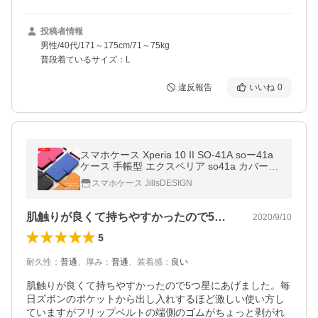
投稿者情報
男性/40代/171～175cm/71～75kg
普段着ているサイズ：L
違反報告
いいね
0
スマホケース Xperia 10 II SO-41A soー41a
ケース 手帳型 エクスペリア so41a カバー
スマホカバー 横 シックなシンプルデザイン
スマホケース JillsDESIGN
肌触りが良くて持ちやすかったので5つ星…
2020/9/10
5
耐久性
：
普通
、
厚み
：
普通
、
装着感
：
良い
肌触りが良くて持ちやすかったので5つ星にあげました。毎
日ズボンのポケットから出し入れするほど激しい使い方し
ていますがフリップベルトの端側のゴムがちょっと剥がれ