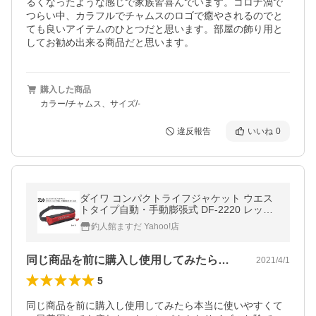
るくなったような感じで家族皆喜んでいます。コロナ渦で
つらい中、カラフルでチャムスのロゴで癒やされるのでと
ても良いアイテムのひとつだと思います。部屋の飾り用と
してお勧め出来る商品だと思います。
購入した商品
カラー/チャムス、サイズ/-
違反報告
いいね
0
ダイワ コンパクトライフジャケット ウエス
トタイプ自動・手動膨張式 DF-2220 レッド
｜救命具｜釣具｜daiwa
釣人館ますだ Yahoo!店
同じ商品を前に購入し使用してみたら本当…
2021/4/1
5
同じ商品を前に購入し使用してみたら本当に使いやすくて