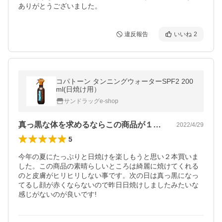
ありがとうございました。
違反報告
いいね
2
コパトーン タンニングウォーターSPF2 200
ml(日焼け用）
サンドラッグe-shop
真っ黒な体を求めるならこの商品が１番です
2022/4/29
5
今年の夏にたっぷりと日焼けを楽しもうと思い２本買いま
した。この商品の素晴らしいところは綺麗に焼けてくれる
のと皮膚がヒリヒリしない事です。次の日は真っ黒になっ
てるし顔が赤くならないので昨日日焼けしましたみたいな
感じがないのが良いです!