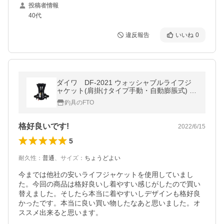
投稿者情報
40代
違反報告
いいね
0
ダイワ DF-2021 ウォッシャブルライフジ
ャケット(肩掛けタイプ手動・自動膨脹式) ブ
ラック フリー
釣具のFTO
格好良いです!
2022/6/15
5
耐久性
：
普通
、
サイズ
：
ちょうどよい
今までは他社の安いライフジャケットを使用していまし
た。今回の商品は格好良いし着やすい感じがしたので買い
替えました。そしたら本当に着やすいしデザインも格好良
かったです。本当に良い買い物したなあと思いました。オ
ススメ出来ると思います。