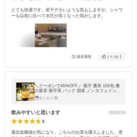
とても快適です。若干デカいような気もしますが、シャワ
ーも以前に比べて水圧が高くなった気がします。
違反報告
いいね
1
＼クーポンで45%OFF／ 菊芋 桑茶 100包 桑
の葉茶 菊芋茶 パック 国産 ノンカフェイン
イヌリン ティーバッグ
わくわく園
飲みやすいと思います
2025/2/24
5
最近血糖値が気になり、こちらのお茶を購入しました。煮