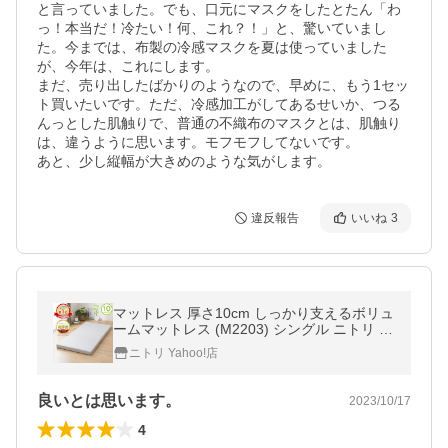
と言っていました。でも、口元にマスクをしたとたん「わ
っ！本当だ！冷たい！何、これ？！」と、驚いていまし
た。今までは、布製の冷感マスクを夏は使っていました
が、今年は、これにします。

まだ、売り出したばかりのようなので、早めに、もう1セッ
ト買いたいです。ただ、冷感加工がしてあるせいか、つる
んっとした肌触りで、普通の不織布のマスクとは、肌触り
は、違うように思います。モフモフしてないです。

あと、少し縦幅が大きめのような気がします。
違反報告
いいね
3
マットレス 厚さ10cm しっかり支えるボリュ
ームマットレス (M2203) シングル ニトリ 折
りたたみマットレス 体圧分散 敷布団 敷き布
ニトリ Yahoo!店
団 極厚 2段ベッド対応
良いとは思います。
2023/10/17
4