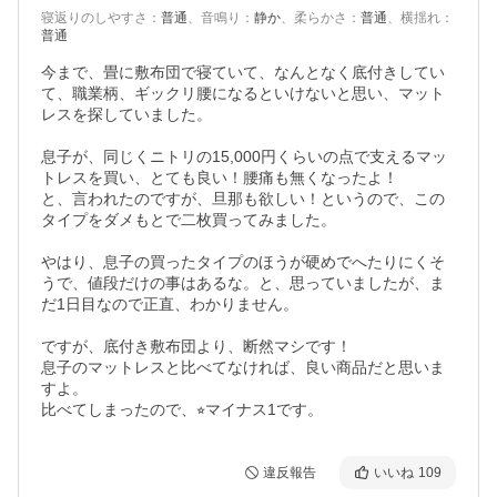
寝返りのしやすさ
：
普通
、
音鳴り
：
静か
、
柔らかさ
：
普通
、
横揺れ
：
普通
今まで、畳に敷布団で寝ていて、なんとなく底付きしてい
て、職業柄、ギックリ腰になるといけないと思い、マット
レスを探していました。

息子が、同じくニトリの15,000円くらいの点で支えるマッ
トレスを買い、とても良い！腰痛も無くなったよ！

と、言われたのですが、旦那も欲しい！というので、この
タイプをダメもとで二枚買ってみました。

やはり、息子の買ったタイプのほうが硬めでへたりにくそ
うで、値段だけの事はあるな。と、思っていましたが、ま
だ1日目なので正直、わかりません。

ですが、底付き敷布団より、断然マシです！

息子のマットレスと比べてなければ、良い商品だと思いま
すよ。

比べてしまったので、⭐︎マイナス1です。
違反報告
いいね
109