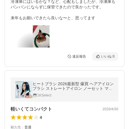
冷凍庫にはいるかな？など、心配もしましたが、冷凍庫も
パンパンにならずに保管できたので良かったです。

来年もお願いできたら良いな〜と、思ってます
違反報告
いいね
0
ヒートブラシ 2026最新型 爆買 ヘアアイロン
ブラシ ストレートアイロン ノーセット マイ
ナスイオン 温度表記 160〜220℃ 13段階温
1KSelect
度調節 恒温システム
軽いくてコンパクト
2026/4/30
4
耐久性
：
普通