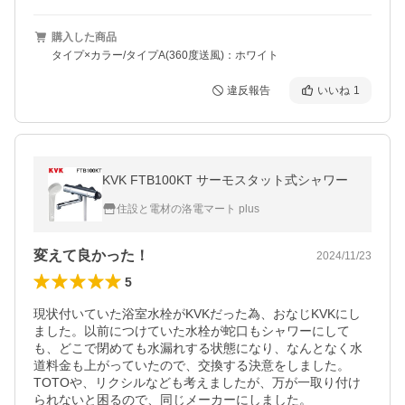
購入した商品
タイプ×カラー/タイプA(360度送風)：ホワイト
違反報告
いいね
1
KVK FTB100KT サーモスタット式シャワー
住設と電材の洛電マート plus
変えて良かった！
2024/11/23
5
現状付いていた浴室水栓がKVKだった為、おなじKVKにし
ました。以前につけていた水栓が蛇口もシャワーにして
も、どこで閉めても水漏れする状態になり、なんとなく水
道料金も上がっていたので、交換する決意をしました。

TOTOや、リクシルなども考えましたが、万が一取り付け
られないと困るので、同じメーカーにしました。
