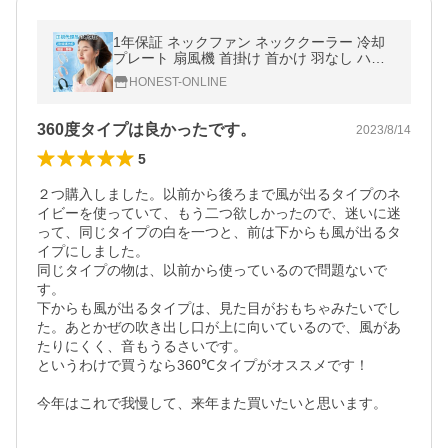
1年保証 ネックファン ネッククーラー 冷却
プレート 扇風機 首掛け 首かけ 羽なし ハン
ディファン ポータブル ファン ハンディ 携帯
HONEST-ONLINE
扇風機 静音 軽量
360度タイプは良かったです。
2023/8/14
5
２つ購入しました。以前から後ろまで風が出るタイプのネ
イビーを使っていて、もう二つ欲しかったので、迷いに迷
って、同じタイプの白を一つと、前は下からも風が出るタ
イプにしました。

同じタイプの物は、以前から使っているので問題ないで
す。

下からも風が出るタイプは、見た目がおもちゃみたいでし
た。あとかぜの吹き出し口が上に向いているので、風があ
たりにくく、音もうるさいです。

というわけで買うなら360℃タイプがオススメです！

今年はこれで我慢して、来年また買いたいと思います。
