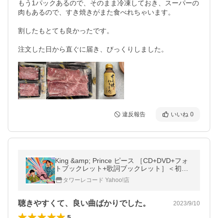
もう1パックあるので、そのまま冷凍しておき、スーパーの
肉もあるので、すき焼きがまた食べれちゃいます。

割したもとても良かったです。

注文した日から直ぐに届き、びっくりしました。
違反報告
いいね
0
King &amp; Prince ピース ［CD+DVD+フォ
トブックレット+歌詞ブックレット］＜初回
限定盤B＞ CD
タワーレコード Yahoo!店
聴きやすくて、良い曲ばかりでした。
2023/9/10
5