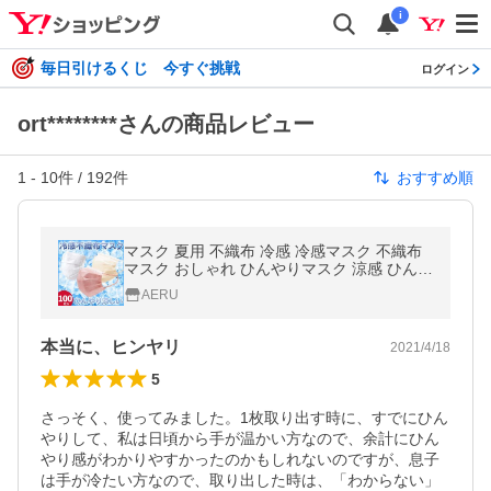
i
毎日引けるくじ 今すぐ挑戦
ログイン
ort********さんの商品レビュー
1
-
10
件 /
192
件
おすすめ順
マスク 夏用 不織布 冷感 冷感マスク 不織布
マスク おしゃれ ひんやりマスク 涼感 ひんや
り 抗菌 50枚 ×2セット 大人用 立体 使い捨て
AERU
男女兼用
本当に、ヒンヤリ
2021/4/18
5
さっそく、使ってみました。1枚取り出す時に、すでにひん
やりして、私は日頃から手が温かい方なので、余計にひん
やり感がわかりやすかったのかもしれないのですが、息子
は手が冷たい方なので、取り出した時は、「わからない」