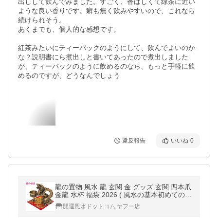
出しして飲んでみました。すごく、香ばしくて緑茶に近い
ような良い香りです。癖も無く飲みやすいので、これなら
続けられそう。

あくまでも、個人的な感想です。

紅茶みたいにティーパックのようにして、飲んでよいのか
な？説明書にら煮出しと書いてあったので煮出しました
が、ティーパックのように飲めるのなら、もっと手軽に飲
めるのですが、どうなんでしょう
違反報告
いいね
0
龍の置物 風水 龍 玄関 金 グッズ 玄関 四本爪
金龍 水杯 福袋 2026 ( 風水の基本初めての開
運祈願セット福袋3,500円セット招財水龍 )
開運風水ドットコム ヤフー店