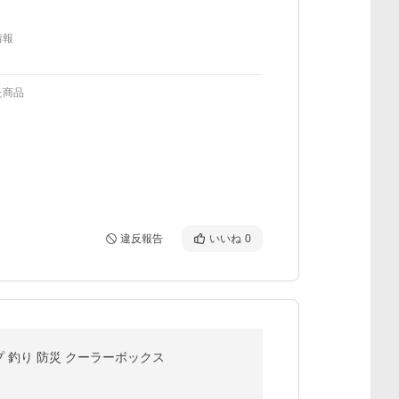
情報
た商品
違反報告
いいね
0
プ 釣り 防災 クーラーボックス