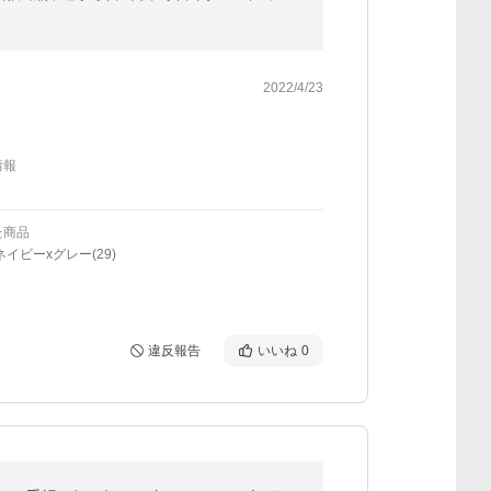
2022/4/23
情報
た商品
ネイビーxグレー(29)
違反報告
いいね
0