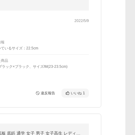
2022/5/9
情報
ているサイズ：22.5cm
た商品
ラック×ブラック、サイズ/M(23-23.5cm)
違反報告
いいね
1
最大51%★7/19〜 プーマ バッグ PUMA スクールバッグ ボストンバッグ スクールボストン B4 A4 大容量 底板 底鋲 通学 女子 男子 女子高生 レディース J20048