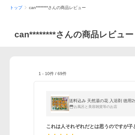
トップ
can********さんの商品レビュー
can********さんの商品レビュー
1
-
10
件 /
69
件
送料込み 天然湯の花 入浴剤 徳用2個
お風呂と美容雑貨等のお店
これは人それぞれだとは思うのですが子