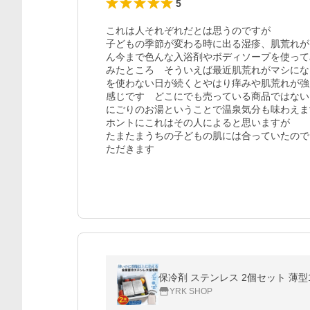
5
これは人それぞれだとは思うのですが

子どもの季節が変わる時に出る湿疹、肌荒れが
ん今まで色んな入浴剤やボディソープを使って
みたところ　そういえば最近肌荒れがマシにな
を使わない日が続くとやはり痒みや肌荒れが強
感じです　どこにでも売っている商品ではない
にごりのお湯ということで温泉気分も味わえま
ホントにこれはその人によると思いますが　

たまたまうちの子どもの肌には合っていたので
ただきます
保冷剤 ステンレス 2個セット 薄型
YRK SHOP