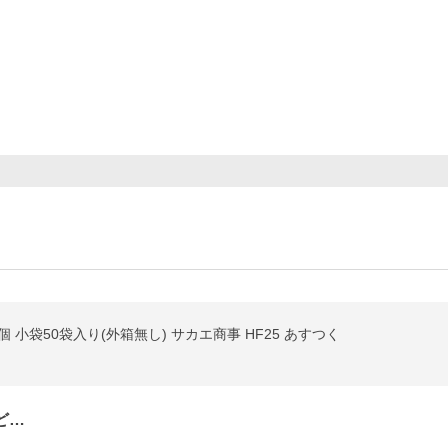
 小袋50袋入り(外箱無し) サカエ商事 HF25 あすつく
ど…