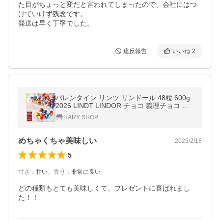
た目がちょっと変だと言われてしまったので、会社にはつ
けていけず残念です。

発送は早く丁寧でした。
違反報告
いいね
2
バレンタイン リンツ リンドール 48粒 600g
2026 LINDT LINDOR チョコ 義理チョコ 本
命 ギフト 高級
HARY SHOP
めちゃくちゃ美味しい
2025/2/18
5
甘さ
：
甘い
、
香り
：
非常に良い
どの種類もとても美味しくて、プレゼントに喜ばれまし
た！！