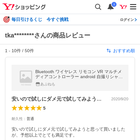
i
毎日引けるくじ 今すぐ挑戦
ログイン
tka********さんの商品レビュー
1
-
10
件 /
50
件
おすすめ順
Bluetooth ワイヤレス リモコン VR マルチメ
ディアコントローラー android 自撮りシャッ
ター カメラ 電池式 送料無料
あぷねも
安いので試しにダメ元で試してみようと思…
2020/9/20
5
耐久性
：
普通
安いので試しにダメ元で試してみようと思って買いました
が、予想以上でとても満足です。
