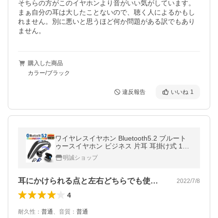
そちらの方がこのイヤホンより音がいい気がしています。
まぁ自分の耳は大したことないので、聴く人によるかもし
れません。別に悪いと思うほど何か問題がある訳でもあり
ません。
購入した商品
カラー/ブラック
違反報告
いいね
1
ワイヤレスイヤホン Bluetooth5.2 ブルート
ゥースイヤホン ビジネス 片耳 耳掛け式 110
mAh 左右耳兼用 180°回転 マイク内蔵 【PL
明誠ショップ
保険加入済み製品・安心】
耳にかけられる点と左右どちらでも使える…
2022/7/8
4
耐久性
：
普通
、
音質
：
普通