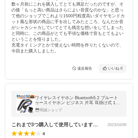
数ヶ月前にこれを購入してとても満足だったのですが、そ
の後「もっと高い商品はさらによい音質なのかな」と思っ
て他のショップでこれより1500円程度高いダイヤモンドカ
ット風な形状の商品に手を出してみたところ、なんだか音
がシャカシャカしていてとても残念な想いをしてしまった
と同時に、この商品がとても手頃な価格で音もとてもよい
ということを悟りました。

充電タイミングとかで使えない時間を作りたくないので、
今回また購入しました。
違反報告
いいね
0
ワイヤレスイヤホン Bluetooth5.2 ブルート
ゥースイヤホン ビジネス 片耳 耳掛け式 110
mAh 左右耳兼用 180°回転 マイク内蔵 【PL
明誠ショップ
保険加入済み製品・安心】
これまで3つ購入して使用しています。バ…
2023/10/30
4