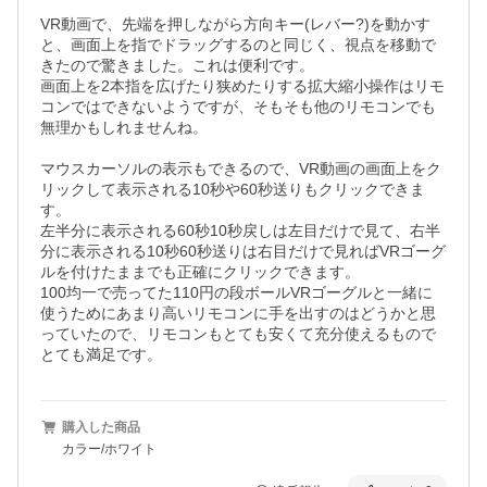
VR動画で、先端を押しながら方向キー(レバー?)を動かす
と、画面上を指でドラッグするのと同じく、視点を移動で
きたので驚きました。これは便利です。

画面上を2本指を広げたり狭めたりする拡大縮小操作はリモ
コンではできないようですが、そもそも他のリモコンでも
無理かもしれませんね。

マウスカーソルの表示もできるので、VR動画の画面上をク
リックして表示される10秒や60秒送りもクリックできま
す。

左半分に表示される60秒10秒戻しは左目だけで見て、右半
分に表示される10秒60秒送りは右目だけで見ればVRゴーグ
ルを付けたままでも正確にクリックできます。

100均一で売ってた110円の段ボールVRゴーグルと一緒に
使うためにあまり高いリモコンに手を出すのはどうかと思
っていたので、リモコンもとても安くて充分使えるもので
とても満足です。
購入した商品
カラー/ホワイト