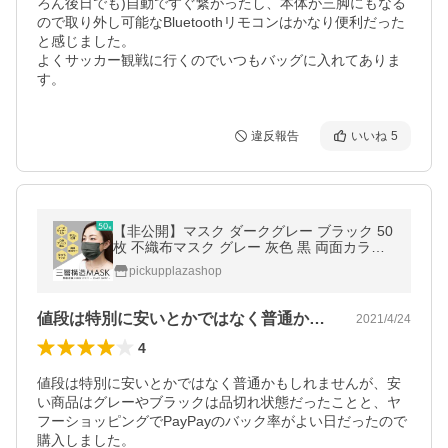
ろん後日でも)自動ですぐ繋がったし、本体が三脚にもなる
ので取り外し可能なBluetoothリモコンはかなり便利だった
と感じました。

よくサッカー観戦に行くのでいつもバッグに入れてありま
す。
違反報告
いいね
5
【非公開】マスク ダークグレー ブラック 50
枚 不織布マスク グレー 灰色 黒 両面カラー
使い捨て 耳が痛くなりにくい
pickupplazashop
値段は特別に安いとかではなく普通かもし…
2021/4/24
4
値段は特別に安いとかではなく普通かもしれませんが、安
い商品はグレーやブラックは品切れ状態だったことと、ヤ
フーショッピングでPayPayのバック率がよい日だったので
購入しました。
