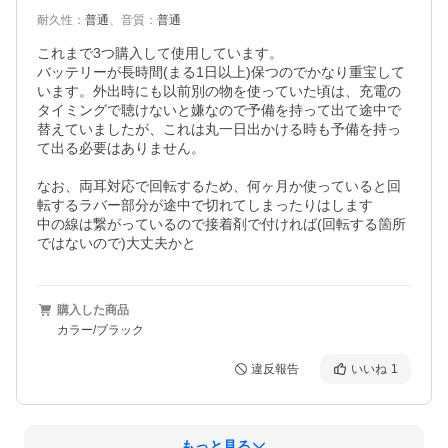
耐久性
：
普通
、
音質
：
普通
これまで3つ購入して使用しています。

バッテリーが長時間(まる1日以上)保つのでかなり重宝して
います。外出時にも以前別の物を使っていた頃は、充電の
タイミングで聴けないと嫌なので予備を持って出て途中で
替えていましたが、これは丸一日出かける時も予備を持っ
て出る必要はありません。

なお、両耳対応で回転するため、何ヶ月か使っていると回
転するラバー部分が途中で切れてしまったりはします

中の線は繋がっているので接着剤で付ければ(回転する箇所
ではないので)大丈夫かと
購入した商品
カラー/ブラック
違反報告
いいね
1
もっと見る