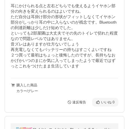
耳にかけられる点と左右どちらでも使えるようイヤホン部
分の向きを変えられるのはよいですね。

ただ自分は耳掛け部分の形状がフィットしなくてイヤホン
部分がしっかり耳の中に入らないのが残念です。Bluetooth
の到達距離は少しだけ短めでした。

といっても2部屋隣は大丈夫でその先のトイレで切れた程度
なので問題レベルではありません。

音ズレはありますが仕方ないでしょう

再充電しなくてもバッテリーの持ちはすごくよいですね

２つ買って最初はちょっと後悔したのですが、長持ちなお
かげかいつのまにか気に入ってしまったようで最近ではず
っとこれをつけたまま生活しています
購入した商品
カラー/グレー
違反報告
いいね
0