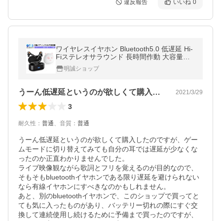
違反報告
いいね
0
ワイヤレスイヤホン Bluetooth5.0 低遅延 Hi-
Fiステレオサラウンド 長時間作動 大容量バ
ッテリー マイク内蔵 ENCノイキャン クリア
明誠ショップ
【PL保険加入済み製品・安心】
うーん低遅延というのが欲しくて購入した…
2021/3/29
3
耐久性
：
普通
、
音質
：
普通
うーん低遅延というのが欲しくて購入したのですが、ゲー
ムモードに切り替えてみても自分の耳では遅延が少なくな
ったのか正直わかりませんでした。

ライブ映像観ながら歌詞とフリを覚えるのが目的なので、
そもそもbluetoothイヤホンである限り遅延を避けられない
なら有線イヤホンにすべきなのかもしれません。

あと、別のbluetoothイヤホンで、このショップで買ってと
ても気に入ったものがあり、バッテリー切れの際にすぐ交
換して連続使用し続けるために予備まで買ったのですが、