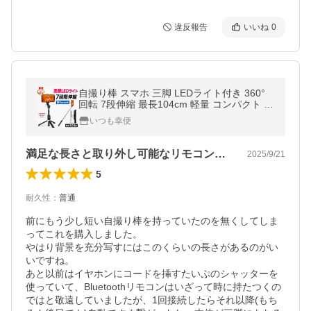
違反報告
いいね
0
自撮り棒 スマホ 三脚 LEDライト付き 360°
回転 7段伸縮 最長104cm 軽量 コンパクト ス
マホスタンド iPhone Android 動画 ライブ配
いつも幸便
信 ビデオ通話
満足な長さと取り外し可能なリモコンが便利
2025/9/21
5
耐久性
：
普通
前にもう少し短い自撮り棒を持っていたのを無くしてしま
ってこれを購入しました。

やはり背景を充分写すにはこのくらいの長さがあるのがい
いですね。

あと以前はイヤホンにコードを挿すたいぷのシャッターを
使っていて、Bluetoothリモコンはいざって時に持たつくの
ではと敬遠していましたが、1回接続したらそれ以降(もち