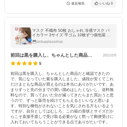
違反報告
いいね
0
マスク 不織布 50枚 おしゃれ 冷感マスク バ
イカラー 3サイズ 平ゴム 10枚ずつ個包装 血
色カラー 20枚 カラーマスク
pickupplazashop
前回は黒を購入し、ちゃんとした商品だと…
2021/2/5
5
前回は黒を購入し、ちゃんとした商品だと確認できたの
で、気になっていた紫を購入しました。値段が安くてこれ
だけまともな商品が買えるのは本当にありがたいです。あ
まりずっと先の分までの買い溜めはしたくないし、送料無
料なので、買っておいた分が減ってきたらまた買おうと思
うので、ずっと販売を続けてもらえるといいなと思いま
す。特別な梱包がされないことを気にされる方もいるよう
ですが、自分としてはむしろ、この箱の形状とサイズだか
らこそ直接手渡しで受け取る必要がなく黙って郵便受けに
入れておいてもらうことができる点でありがたいです。