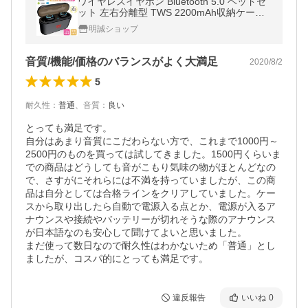
ワイヤレスイヤホン Bluetooth 5.0 ヘッドセ
ット 左右分離型 TWS 2200mAh収納ケース
ノイズキャンセリング 両耳 防水 マイク 運動
明誠ショップ
【PL保険加入済み製品・安心】
音質/機能/価格のバランスがよく大満足
2020/8/2
5
耐久性
：
普通
、
音質
：
良い
とっても満足です。

自分はあまり音質にこだわらない方で、これまで1000円～
2500円のものを買っては試してきました。1500円くらいま
での商品はどうしても音がこもり気味の物がほとんどなの
で、さすがにそれらには不満を持っていましたが、この商
品は自分としては合格ラインをクリアしていました。ケー
スから取り出したら自動で電源入る点とか、電源が入るア
ナウンスや接続やバッテリーが切れそうな際のアナウンス
が日本語なのも安心して聞けてよいと思いました。

まだ使って数日なので耐久性はわかないため「普通」とし
ましたが、コスパ的にとっても満足です。
違反報告
いいね
0