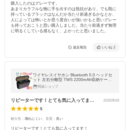
購入したのはグレーです。

あまりカラフルな物に手を出すのは抵抗があり、でも既に
持っているブラックはなんだか当たり前過ぎるかなとか、
人によっては怖いとか思う度合いが強いかもと思いグレー
も持っておこうと思い購入しました。当たり前過ぎず無理
に明るくしている感もなく、よかったと思いました。
違反報告
いいね
2
ワイヤレスイヤホン Bluetooth 5.0 ヘッドセ
ット 左右分離型 TWS 2200mAh収納ケース
ノイズキャンセリング 両耳 防水 マイク 運動
明誠ショップ
【PL保険加入済み製品・安心】
リピーターです！とても気に入ってます！…
2020/9/29
5
耐久性
：
壊れにくい
、
音質
：
良い
リピーターです！とても気に入ってます！
