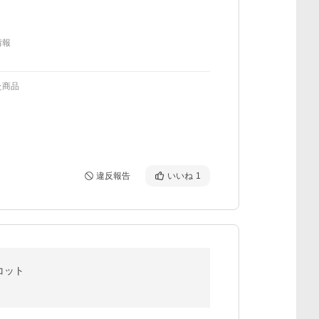
情報
た商品
違反報告
いいね
1
コット