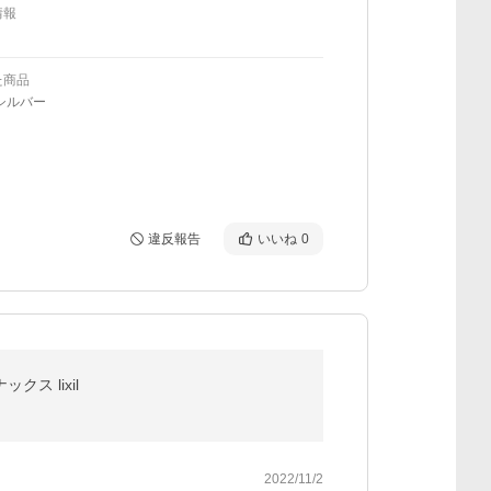
情報
た商品
シルバー
違反報告
いいね
0
クス lixil
2022/11/2