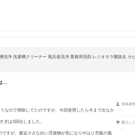
濯槽洗浄 洗濯槽クリーナー 風呂釜洗浄 業務用洗剤 レジオネラ菌除去 カ
は…
投稿者
ようなので掃除してたのですが、今回使用したら今まで出なか
-
ぎは3回位しました。

購入し
-
のですが、最近小さな白い浮遊物が気になりやはり市販の風