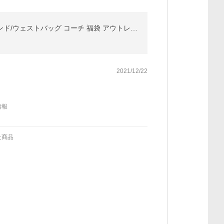
【再開！】1セット/2点 COACH 訳あり バッグ×財布 組み合わせ レディース メンズ トート/ショルダー/ハンド/ウェストバッグ コーチ 福袋 アウトレット並行輸入
2021/12/22
情報
た商品