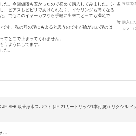
した。今回値段も安かったので初めて購入してみました。シ
投稿者
し、ピアスもビビリであけられなく、イヤリングも痛くなる
-
た。でもこのイヤーカフなら手軽に出来てとっても満足で
購入し
いです。私の耳の形にもよると思うのですが輪が丸い形のは
カラー/
ってとこで止まってくれません。

もうようにしてます。

した。
 JF-SE6 取替浄水スパウト (JF-21カートリッジ1本付属) / リクシル イナッ
ッ…