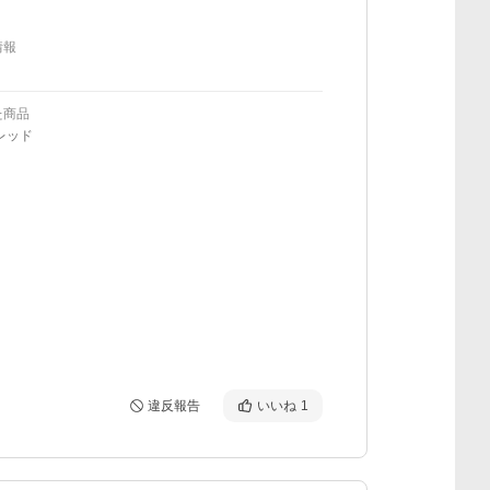
情報
た商品
/レッド
違反報告
いいね
1