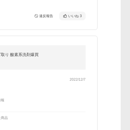
違反報告
いいね
3
ビ取り 酸素系洗剤爆買
2022/12/7
情報
た商品