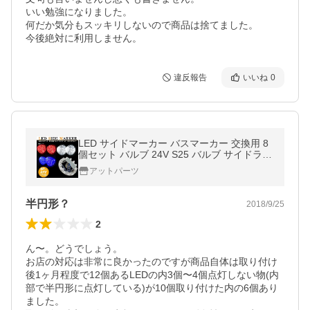
いい勉強になりました。

何だか気分もスッキリしないので商品は捨てました。

今後絶対に利用しません。
違反報告
いいね
0
LED サイドマーカー バスマーカー 交換用 8
個セット バルブ 24V S25 バルブ サイドラン
プ トラック用品
アットパーツ
半円形？
2018/9/25
2
ん〜。どうでしょう。

お店の対応は非常に良かったのですが商品自体は取り付け
後1ヶ月程度で12個あるLEDの内3個〜4個点灯しない物(内
部で半円形に点灯している)が10個取り付けた内の6個あり
ました。
