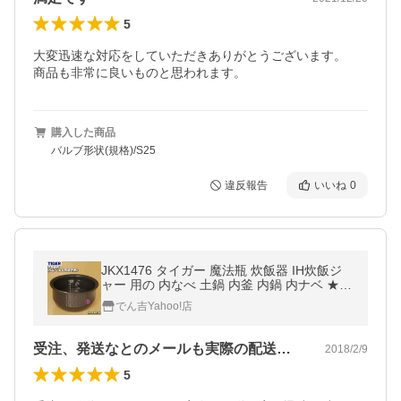
5
大変迅速な対応をしていただきありがとうございます。

商品も非常に良いものと思われます。
購入した商品
バルブ形状(規格)/S25
違反報告
いいね
0
JKX1476 タイガー 魔法瓶 炊飯器 IH炊飯ジ
ャー 用の 内なべ 土鍋 内釜 内鍋 内ナベ ★ T
IGER ※品番が変更になりました。 ※5.5合炊
でん吉Yahoo!店
き用です。
受注、発送なとのメールも実際の配送も実…
2018/2/9
5