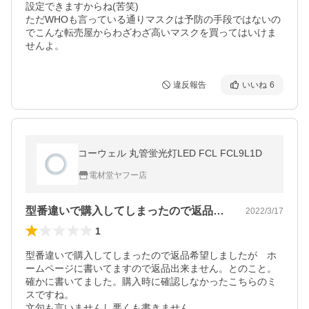
設定できますからね(苦笑)

ただWHOも言っている通りマスクは予防の手段ではないの
でこんな転売屋からわざわざ高いマスクを買ってはいけま
せんよ。
違反報告
いいね
6
コーウェル 丸管蛍光灯LED FCL FCL9L1D
電材堂ヤフー店
型番違いで購入してしまったので返品希望…
2022/3/17
1
型番違いで購入してしまったので返品希望しましたが　ホ
ームページに書いてますので返品出来ません。とのこと。

確かに書いてました。購入時に確認しなかったこちらのミ
スですね。

文句も言いませんし悪くも書きません。
