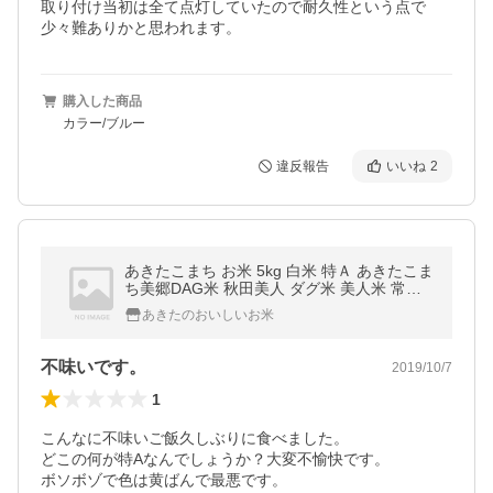
取り付け当初は全て点灯していたので耐久性という点で
少々難ありかと思われます。
購入した商品
カラー/ブルー
違反報告
いいね
2
あきたこまち お米 5kg 白米 特Ａ あきたこま
ち美郷DAG米 秋田美人 ダグ米 美人米 常温
定湿乾燥 秋田県産 一等米 30年産 減農薬 出
あきたのおいしいお米
荷当日精米 送料無料
不味いです。
2019/10/7
1
こんなに不味いご飯久しぶりに食べました。

どこの何が特Aなんでしょうか？大変不愉快です。

ボソボゾで色は黄ばんで最悪です。
