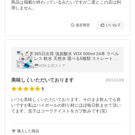
商品は掲載が終わっているみたいですが二度とこの店は利
用しません。
違反報告
いいね
0
365日出荷 強炭酸水 VOX 500ml 24本 ラベル
レス 軟水 天然水 選べる5種類 ストレート シ
リカ水 ミント レモン コーラ 無糖 シリカ含
VOX 公式ストア
有量アップ！50mg/L
美味しくいただいております
2021/11/29
5
いつも美味しくいただいております。そのまま飲んでも良
いですが私はハイボールの割り材にほぼ毎日飲ませて頂い
てます。息子はコーラテイストをガブ飲みです(笑)
購入した商品