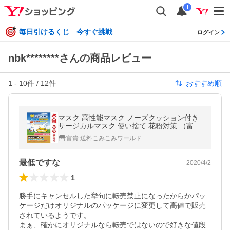
i
毎日引けるくじ 今すぐ挑戦
ログイン
nbk********さんの商品レビュー
1
-
10
件 /
12
件
おすすめ順
マスク 高性能マスク ノーズクッション付き
サージカルマスク 使い捨て 花粉対策 （富貴
マスク 立体マスク 大人36枚）薄いのに高性
富貴 送料こみこみワールド
能なマスク
最低ですな
2020/4/2
1
勝手にキャンセルした挙句に転売禁止になったからかパッ
ケージだけオリジナルのパッケージに変更して高値で販売
されているようです。

まぁ、確かにオリジナルなら転売ではないので好きな値段