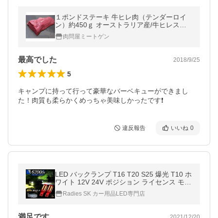
１ポンドステーキ 牛ヒレ肉（テンダーロイ
ン）約450ｇ オーストラリア産/牛ヒレステ
ーキ テンダーロイン
肉問屋ミートゲン
最高でした
2018/9/25
5
キャンプに持って行って豪華なバーベキューができまし
た！肉質も柔らかくめっちゃ美味しかったです❗️
違反報告
いいね
0
LED バックランプ T16 T20 S25 爆光 T10 ホ
ワイト 12V 24V ポジション ライセンス モデ
ル フォレスター 1年保証 赤い新星 2個 Radi
Radies SK カー用品LED専門店
es SK
満足です
2021/12/20