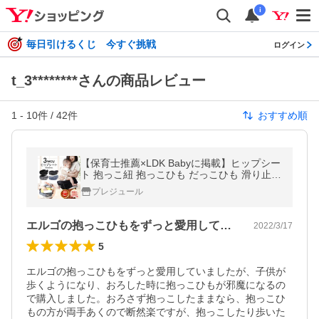
i
毎日引けるくじ 今すぐ挑戦
ログイン
t_3********さんの商品レビュー
1
-
10
件 /
42
件
おすすめ順
【保育士推薦×LDK Babyに掲載】ヒップシー
ト 抱っこ紐 抱っこひも だっこひも 滑り止め
付 ウエストポーチ 赤ちゃん プレジュール バ
プレジュール
ッグ プレジュール 爆買
エルゴの抱っこひもをずっと愛用していま…
2022/3/17
5
エルゴの抱っこひもをずっと愛用していましたが、子供が
歩くようになり、おろした時に抱っこひもが邪魔になるの
で購入しました。おろさず抱っこしたままなら、抱っこひ
もの方が両手あくので断然楽ですが、抱っこしたり歩いた