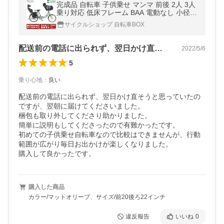
完成品 自転車 子供乗せ マンマ 前後 2人 3人
乗り対応 低床フレーム BAA 電動なし 小径
おしゃれ ママチャリ mamma226 前20イン
サイクルショップ 自転車BOX
チ 後22インチ 6段変速 爆買
配送前の電話に出られず、翌日かけ直そう…
2022/5/6
5
乗り心地
：
良い
配送前の電話に出られず、翌日かけ直そうと思っていたの
ですが、翌朝に届けてくださいました。

梱包も取り外してくださり助かりました。

簡単に説明もしてくださったので有難かったです。

初めての子供乗せ自転車なので比較はできませんが、行動
範囲が広がり毎日お出かけが楽しくなりました。

購入して良かったです。
購入した商品
カラー/マットオリーブ、サイズ/前20後ろ22インチ
違反報告
いいね
0