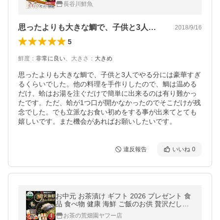
箱)】蛤のお吸い物2食 祝い鯛 山形県産
長谷川鮮魚
思ったよりも大きな鯛で、子供と3人でや…
2018/9/16
5
鮮度
：
非常に良い
、
大きさ
：
大きめ
思ったよりも大きな鯛で、子供と3人でやる分には豪華すぎ
るくらいでした。他の料理を手作りしたので、鯛は温める
だけ、蛤はお湯を注ぐだけで簡単に出来るのは有り難かっ
たです。ただ、蛤が1つ口が開かなかったのでそこだけが残
念でした。でも立派なお食い初めをする事が出来てとても
嬉しいです。また機会があればお願いしたいです。
違反報告
いいね
0
お中元 お茶漬け ギフト 2026 プレゼント 食
品 食べ物 健康 海鮮 ご飯のお供 贅沢だし茶
漬け4食箱入 ポイント利用 爆買 超PayPay祭
お茶の荒畑園ヤフー店