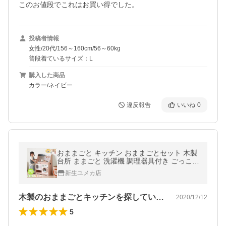
このお値段でこれはお買い得でした。
投稿者情報
女性/20代/156～160cm/56～60kg
普段着ているサイズ：L
購入した商品
カラー/ネイビー
違反報告
いいね
0
おままごと キッチン おままごとセット 木製
台所 ままごと 洗濯機 調理器具付き ごっこ遊
び クリスマス 調味料 知育玩具 誕生日
新生ユメカ店
木製のおままごとキッチンを探していて、…
2020/12/12
5