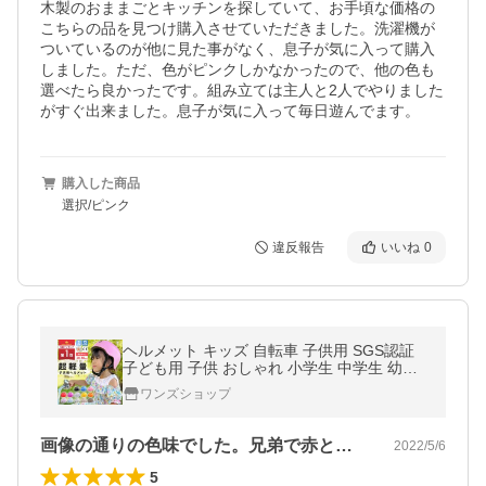
木製のおままごとキッチンを探していて、お手頃な価格の
こちらの品を見つけ購入させていただきました。洗濯機が
ついているのが他に見た事がなく、息子が気に入って購入
しました。ただ、色がピンクしかなかったので、他の色も
選べたら良かったです。組み立ては主人と2人でやりました
がすぐ出来ました。息子が気に入って毎日遊んでます。
購入した商品
選択/ピンク
違反報告
いいね
0
ヘルメット キッズ 自転車 子供用 SGS認証
子ども用 子供 おしゃれ 小学生 中学生 幼児
アウトドア ジュニア 軽量 スケボー キックボ
ワンズショップ
ード 一輪車
画像の通りの色味でした。兄弟で赤と青を…
2022/5/6
5