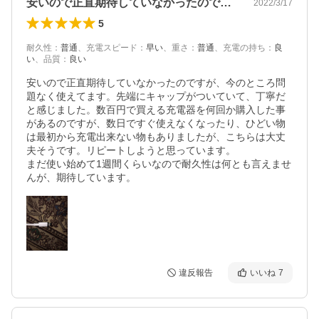
安いので正直期待していなかったのですが…
2022/3/17
5
耐久性
：
普通
、
充電スピード
：
早い
、
重さ
：
普通
、
充電の持ち
：
良
い
、
品質
：
良い
安いので正直期待していなかったのですが、今のところ問
題なく使えてます。先端にキャップがついていて、丁寧だ
と感じました。数百円で買える充電器を何回か購入した事
があるのですが、数日ですぐ使えなくなったり、ひどい物
は最初から充電出来ない物もありましたが、こちらは大丈
夫そうです。リピートしようと思っています。

まだ使い始めて1週間くらいなので耐久性は何とも言えませ
んが、期待しています。
違反報告
いいね
7