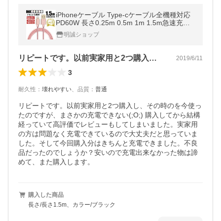
iPhoneケーブル Type-cケーブル全機種対応
PD60W 長さ0.25m 0.5m 1m 1.5m急速充電
データ転送 iPad iPhone17 Air 16 15 14 13 1
明誠ショップ
2pro max SE 【PL保険済み安心】
リピートです。以前実家用と2つ購入し、…
2019/6/11
3
耐久性
：
壊れやすい
、
品質
：
普通
リピートです。以前実家用と2つ購入し、その時のを今使っ
たのですが、まさかの充電できない(;O;) 購入してから結構
経っていて高評価でレビューもしてしまいました。実家用
の方は問題なく充電できているので大丈夫だと思っていま
した。そして今回購入分はきちんと充電できました。不良
品だったのでしょうか？安いので充電出来なかった物は諦
めて、また購入します。
購入した商品
長さ/長さ1.5m、カラー/ブラック