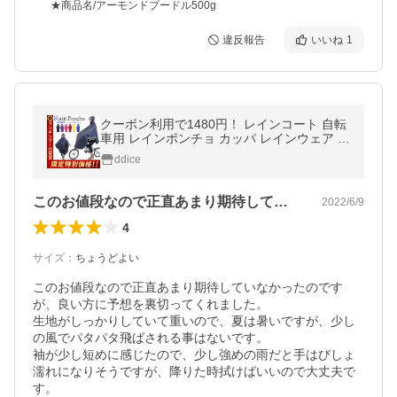
★商品名/アーモンドプードル500g
違反報告
いいね
1
クーポン利用で1480円！ レインコート 自転
車用 レインポンチョ カッパ レインウェア レ
インスーツ 梅雨 雨具 長靴 通勤 通学 雨合羽
ddice
雨具 防水 男女兼用
このお値段なので正直あまり期待していな…
2022/6/9
4
サイズ
：
ちょうどよい
このお値段なので正直あまり期待していなかったのです
が、良い方に予想を裏切ってくれました。

生地がしっかりしていて重いので、夏は暑いですが、少し
の風でパタパタ飛ばされる事はないです。

袖が少し短めに感じたので、少し強めの雨だと手はびしょ
濡れになりそうですが、降りた時拭けばいいので大丈夫で
す。
