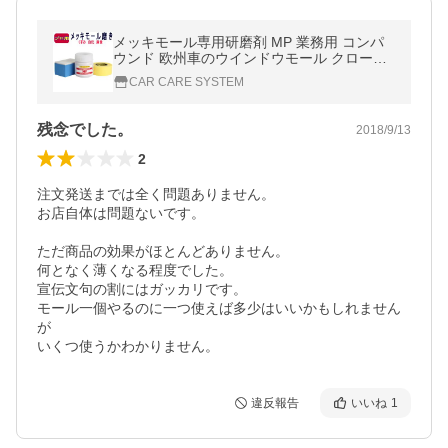
メッキモール専用研磨剤 MP 業務用 コンパ
ウンド 欧州車のウインドウモール クローム
メッキ アルマイトメッキ 白化 腐食が進行す
CAR CARE SYSTEM
る前に磨いて除去
残念でした。
2018/9/13
2
注文発送までは全く問題ありません。

お店自体は問題ないです。

ただ商品の効果がほとんどありません。

何となく薄くなる程度でした。

宣伝文句の割にはガッカリです。

モール一個やるのに一つ使えば多少はいいかもしれません
が

いくつ使うかわかりません。
違反報告
いいね
1