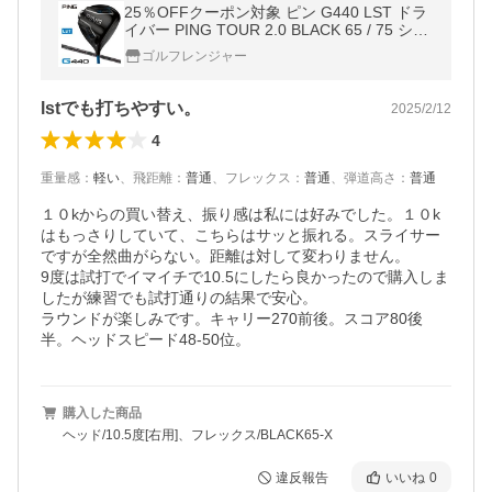
25％OFFクーポン対象 ピン G440 LST ドラ
イバー PING TOUR 2.0 BLACK 65 / 75 シャ
フト
ゴルフレンジャー
lstでも打ちやすい。
2025/2/12
4
重量感
：
軽い
、
飛距離
：
普通
、
フレックス
：
普通
、
弾道高さ
：
普通
１０kからの買い替え、振り感は私には好みでした。１０k
はもっさりしていて、こちらはサッと振れる。スライサー
ですが全然曲がらない。距離は対して変わりません。

9度は試打でイマイチで10.5にしたら良かったので購入しま
したが練習でも試打通りの結果で安心。

ラウンドが楽しみです。キャリー270前後。スコア80後
半。ヘッドスピード48-50位。
購入した商品
ヘッド/10.5度[右用]、フレックス/BLACK65-X
違反報告
いいね
0