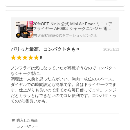
20%OFF Ninja 公式 Mini Air Fryer ミニエア
フライヤー AF080J シャークニンジャ 電気
フライヤー 1.9L ノンフライヤー 卓上 エアー
SharkNinja公式ヤフーショッピング店
フライヤー 一人暮らし
パリっと最高。コンパクトさも⚪︎
2026/1/12
5
ノンフライは気になっていたが邪魔そうなのでコンパクト
なシャーク製に。

調理は一人前と思った方がいい。胸肉一枚位のスペース。
ダイヤルでの時間設定も簡単で楽。音はドライヤー位でま
す。仕上がりも良いので来てから毎日使ってます。レンジ
だとカラッとはできないのでコレ便利です。コンパクトっ
てのが1番良いかも。
購入した商品
カラー/グレー