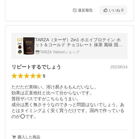
違反報告
いいね
0
TARZA（ターザ）2in1 ホエイプロテイン ホ
ット＆コールド チョコレート 抹茶 風味 国産
温活 免活 1kg
TARZA Yahoo!ショップ
リピートするでしょう
2023/6/14
5
ただただ美味い。溶け易さももんだいなし。

効果は正直他社と比べて分からないです。

普段ザバスですがこちらもうまい。

成分は悪く無さそうなのできっと問題はないでしょう。あ
とはタイミングよく安く買うだけです。国内で作っている
のが⭕️です。
購入した商品