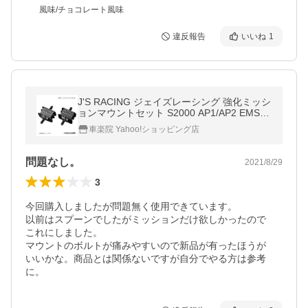
風味/チョコレート風味
違反報告
いいね
1
J'S RACING ジェイズレーシング 強化ミッシ
ョンマウントセット S2000 AP1/AP2 EMS-S
1-MT
車楽院 Yahoo!ショッピング店
問題なし。
2021/8/29
3
今回購入しましたが問題無く使用できています。

以前はスプーンでしたがミッションだけ欲しかったので

これにしました。

マウントのボルトが痛みやすいので新品が有ったほうが

いいかな。商品とは関係ないですが自分でやる方は参考
に。