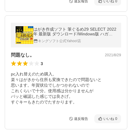
違反報告
いいね
0
はがき作成ソフト 筆ぐるめ29 SELECT 2022
年 最新版 ダウンロード/Windows版 ハガキ
印刷ソフト ランキング 筆まめ/筆王/宛名職
キングソフト公式Yahoo!店
人/住所録移行可能
問題なし。
2021/8/29
3
pc入れ替えのため購入。

楽々はがきから住所も変換できたので問題ないと

思います。年賀状位でしかつかわないので

これくらいで十分。使用感は分かりませんが

バッと確認した感じでは良さげ。

すぐキーもきたのでたすかります。
違反報告
いいね
0