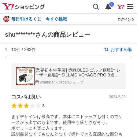
i
毎日引けるくじ 今すぐ挑戦
ログイン
shu********さんの商品レビュー
1
-
10
件 /
283
件
おすすめ順
[業界初本牛革製] 赤緑OLED ゴルフ距離計 レ
ーザー距離計 SILLAID VOYAGE PRO 3点間
モード 雨霧モード 0.07秒 6.3倍望遠 爆買
WhiteBank Japanショップ
コスパは良い
2024/6/28
3
まずデザインは最高です。本体にストラップも付くのでケ
ースから出すのも楽です。使用中も落とさなそう。

ポケットにも楽に入ります。

説明書見なくてもなんとなくで操作できる直感的な部分も