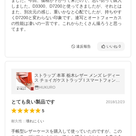
ました。今回、価格が下がって来たので、思い切って購入
しました。D3300、D7200と使ってきましたが、それとは
また、別次元の感じ。重いかなと心配でしたが、持ちやす
くD7200と変わらない印象です。連写とオートフォーカス
の性能は凄いの一言です。これからたくさん撮ろうと思っ
てます。
違反報告
いいね
0
ストラップ 本革 栃木レザー メンズ レディー
ス チョイガケストラップ I スマートフォン i
phone 落下防止 シンプル 日本製 HUKURO
HUKURO
フクロ
とても良い製品です
2018/12/23
5
耐久性
：
壊れにくい
手帳型レザーケースを購入して使っていたのですが、この