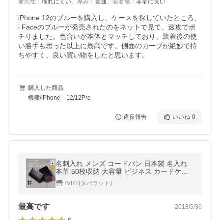
耐久性
：
壊れにくい
、
厚み
：
普通
、
装着感
：
非常に良い
iPhone 12のブルーを購入し、ケースを探していたところ、
i Faceのブルーが発売されたのをネットで見て、速攻でポ
チりました。色合いが本体とマッチしており、装着後の使
い勝手も思った以上に最高です。側面のカーブが絶妙で持
ちやすく、良い買い物をしたと思います。
購入した商品
機種/iPhone 12/12Pro
違反報告
いいね
0
名刺入れ メンズ コードバン 日本製 名入れ
本革 50枚収納 大容量 ビジネス カードケー
ス シンプル 新生活 爆買 Tps-036
TVRT(タバラット)
最高です
2018/5/30