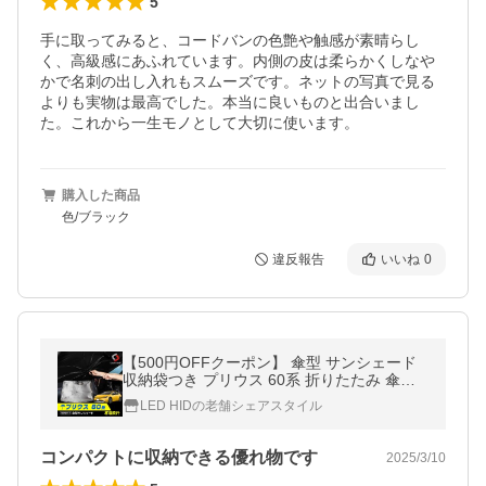
5
手に取ってみると、コードバンの色艶や触感が素晴らし
く、高級感にあふれています。内側の皮は柔らかくしなや
かで名刺の出し入れもスムーズです。ネットの写真で見る
よりも実物は最高でした。本当に良いものと出合いまし
た。これから一生モノとして大切に使います。
購入した商品
色/ブラック
違反報告
いいね
0
【500円OFFクーポン】 傘型 サンシェード
収納袋つき プリウス 60系 折りたたみ 傘式
日よけ UV 紫外線 トヨタ パーツ シェアスタ
LED HIDの老舗シェアスタイル
イル カスタム
コンパクトに収納できる優れ物です
2025/3/10