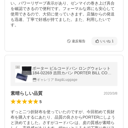
い。パワーリザーブ表示があり、ゼンマイの巻き上げ具合
を確認できるので便利です。フォーマルな席にも安心して
使用できるので、大切に使っていきます。店舗からの発送
も迅速、丁寧で好感が持てました。また、利用したいで
す。
違反報告
いいね
1
ポーター ビルコードバン ロングウォレット
184-02269 吉田カバン PORTER BILL COR
DVAN LONG WALLET 長財布 メンズ 本革 ブ
ギャレリア Bag&Luggage
ランド レディース 小銭入れ 日本製
素晴らしい品質
2020/3/8
5
ずっと二つ折財布を使っていたのですが、今回初めて長財
布を購入するにあたり、品質の良さからPORTERにしよう
と決めてました。さすがコードバンは、皮の質感が素晴ら