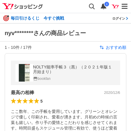
i
毎日引けるくじ 今すぐ挑戦
ログイン
nyv********さんの商品レビュー
1
-
10
件 /
17
件
おすすめ順
NOLTY能率手帳３（黒）（２０２１年版１
月始まり）
bookfan
最高の相棒
2020/12/6
5
ここ数年、この手帳を愛用しています。グリーンとオレン
ジで優しく印刷され、愛着が湧きます。月初めの時候の言
葉も嬉しい。作り手の愛情とこだわりを感じさせてくれま
す。時間目盛もスケジュール管理に有効で、使うほど愛着