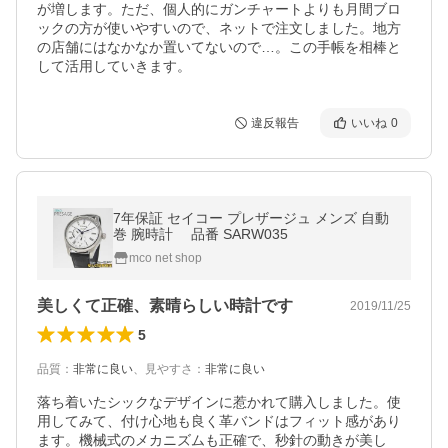
が増します。ただ、個人的にガンチャートよりも月間ブロ
ックの方が使いやすいので、ネットで注文しました。地方
の店舗にはなかなか置いてないので…。この手帳を相棒と
して活用していきます。
違反報告
いいね
0
7年保証 セイコー プレザージュ メンズ 自動
巻 腕時計 品番 SARW035
mco net shop
美しくて正確、素晴らしい時計です
2019/11/25
5
品質
：
非常に良い
、
見やすさ
：
非常に良い
落ち着いたシックなデザインに惹かれて購入しました。使
用してみて、付け心地も良く革バンドはフィット感があり
ます。機械式のメカニズムも正確で、秒針の動きが美し