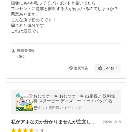
画像にも4本載っててプレゼントと書いてたら

プレゼントに是非と解釈する人が何人いるのでしょうか？

悪意あります。

こんな所は初めてです！

騙された気分です！

これは最低です
投稿者情報
40代
違反報告
いいね
1
おむつケーキ おむつケーキ 出産祝い 送料無
料 スヌーピー ディズニー トートバッグ 名前
入れ クリスマス 爆買
ギフト専門店 ハイディング
私がアホなのか分かりませんが注文しにく…
2020/12/19
4