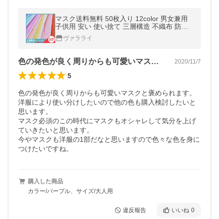
マスク送料無料 50枚入り 12color 男女兼用
子供用 安い 使い捨て 三層構造 不織布 防護
マスク 大人用 花粉対策 飛沫 風邪 PM2.5 花
ヴァラライ
粉症 フェイスマスク
色の発色が良く周りからも可愛いマスクと…
2020/11/7
5
色の発色が良く周りからも可愛いマスクと褒められます。

洋服により使い分けしたいので他の色も購入検討したいと
思います。

マスク必須のこの時代にマスクもオシャレして気分を上げ
ていきたいと思います。

今やマスクも洋服の1部だなと思いますので色々な色を身に
つけたいですね。
購入した商品
カラー/パープル、サイズ/大人用
違反報告
いいね
0