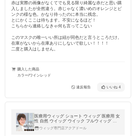
赤は実際の画像がなくてでも見る限り綺麗な赤だと思い購
入しましたが全然違う。赤じゃなく濃いめのオレンジとピ
ンクの様な色。かなり待ったのに本当に残念。

とにかくここは待ちます。不安になるほど！

こちらから連絡しなきゃ何も言ってこない

このマスクの唯一いい所は紐が同色だと言うところだけ。

在庫がないから在庫ありにしないで欲しい！！！！

二度と購入はしません。
購入した商品
カラー/ワインレッド
違反報告
いいね
4
医療用ウィッグ ショート ウィッグ 医療用 女
性 自然 ウイッグ ウイック フルウィッグ レ
ディース かつら 黒髪 黒 茶 ブラウン ベリー
ウィッグ専門店アクアドール
ショート