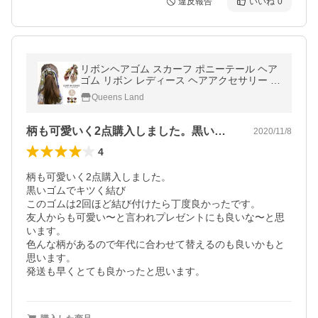
違反報告
いいね
0
リボンヘアゴム スカーフ ポニーテール ヘア
ゴム リボン レディース ヘアアクセサリー シ
ュシュ 長め カジュアル おしゃれ かわいい
Queens Land
パー 在庫限り
柄も可愛いく2点購入しました。黒いゴム…
2020/11/8
4
柄も可愛いく2点購入しました。

黒いゴムでキツく結び

このゴムは2回ほど結び付けたら丁度良かったです。

友人からも可愛い〜と言われプレゼントにも良いな〜と思
います。

色んな柄があるので年代に合わせて替えるのも良いかもと
思います。

発送も早くとても良かったと思います。