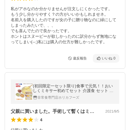
私がアホなのか分かりませんが注文しにくかったです。

もう少し分かりやすく？の方がいいかもしれませネ。

名前入を購入したのですが女の子に贈り物なのに緑にして
しまったみたいで、、、

でも喜んでたので良かったです。

ホントはスヌーピーが欲しかったのに訳分からず無地にな
ってしまい(--;)私には購入の仕方が難しかったです。
違反報告
いいね
0
(初回限定一セット限り)食事で元気！！おい
しくミキサー初めてセット 介護食 セット 美
味しい 非常食 ホリカフーズ 区分4 ミキサー
非常食専門店ホリカフーズ
食 レトルト 介護食品 流動食
父親に買いました。手術して暫くはミキサ…
2021/9/5
4