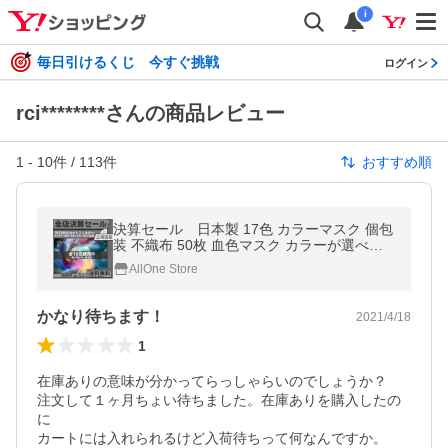
i
毎日引けるくじ 今すぐ挑戦
ログイン
rci********さんの商品レビュー
1
-
10
件 /
113
件
おすすめ順
決算セール 日本製 17色 カラーマスク 個包
装 不織布 50枚 血色マスク カラーが選べる
ふつうサイズ 使い捨て
AllOne Store
かなり待ちます！
2021/4/18
1
在庫ありの意味が分かってらっしゃらいのでしょうか？

注文して１ヶ月ちょい待ちました。在庫ありを購入したの
に

カートには入れられるけど入荷待ちって何なんですか。
