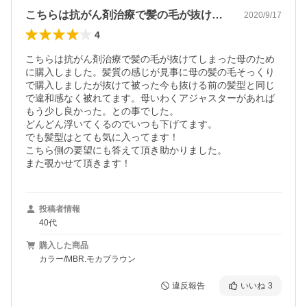
こちらは抗がん剤治療で髪の毛が抜けてし…
2020/9/17
4
こちらは抗がん剤治療で髪の毛が抜けてしまった母のため
に購入しました。髪質の感じが見事に母の髪の毛そっくり
で購入しましたが抜けて被った今も抜ける前の髪型と同じ
で違和感なく被れてます。母いわくアジャスターがあれば
もう少し良かった。との事でした。

どんどん浮いてくるのでいつも下げてます。

でも髪型はとても気に入ってます！

こちら側の要望にも答えて頂き助かりました。

また覗かせて頂きます！
投稿者情報
40代
購入した商品
カラー/MBR.モカブラウン
違反報告
いいね
3