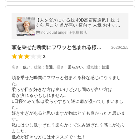
【人をダメにする枕 49D高密度通気】枕 ま
くら 肩こり 首が痛い 横向き 人気 おすすめ
低反発 首痛 頭痛 敬老の日 安眠 送料無料 い
Individual angel 正規取扱店
びき ストレートネック ★
頭を乗せた瞬間にフワッと包まれる様な感…
2020/12/5
3
高さ
：
低い
、
縫製
：
普通
、
硬さ
：
柔らかい
、
通気性
：
普通
頭を乗せた瞬間にフワッと包まれる様な感じになりまし
た。

柔らか目が好きな方は良いけど少し固めが言い方は

肩が疲れるかもしれません。

1日寝てみて私は柔らかすぎて逆に肩が凝ってしまいまし
た。

好きすぎがあると思いますが物はとても良かったと思いま
す。

私には少し低すぎた？柔らかくて沈み過ぎた？感じがあり
ました。

低めが好きな方にはオススメですね！