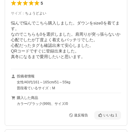
5
サイズ
：
ちょうどよい
悩んで悩んでこちら購入しました。ダウンをsize0を着てま
す。

なのでこちらも0を選択しました。肩周りが突っ張らないか
心配でしたが丁度よく着丈もバッチリでした。

心配だったタグも確認出来て安心しました。

QRコードですぐに登録出来ました。

真冬になるまで愛用したいと思います。
投稿者情報
女性/40代/161～165cm/51～55kg
普段着ているサイズ：M
購入した商品
カラー/ブラック(999)、サイズ/0
違反報告
いいね
1